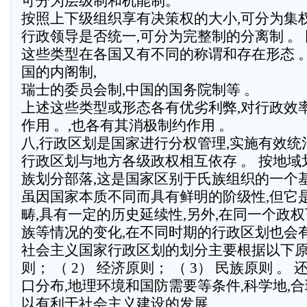
可分为层级制和机能制。
按照上下级组织享有决策权的大小,可分为集
行政领导是否统一,可分为完整制的分离制 。 
这些类型在各国又有不同的称谓和存在形态 。
国的内阁制,
瑞士的委员会制,中国的国务院制等 。
上述这些类型或形态各有优劣利弊,对行政效
作用 。,也各有其消极制约作用 。
八,行政区划是国家进行分权管理,实施有效统
行政区划与地方各级政权相互依存 。 按地
族划分部落,这是国家区别于氏族组织的一个
虽因国家本质不同而具有鲜明的阶级性,但它
畴,具有一定的历史延续性,另外,在同一个政权下
族等情况的变化,在不同时期的行政区划也会
社会主义国家行政区划的划分主要根据以下原则
则； （ 2） 经济原则； （ 3） 民族原则 。
口分布,地理环境和国防需要等条件,科学地,合
以有利于社会主义建设的发展 。