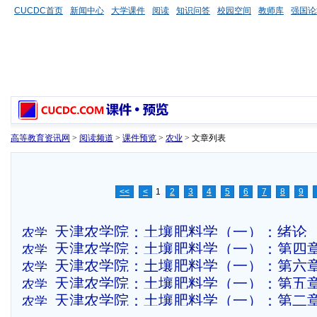
CUCDC首页
新闻中心
大学课件
阅读
知识问答
校园空间
教师库
强国论
高等教育资讯网
>
阅读频道
>
课件预览
>
农业
> 文章列表
<<
<
1
2
3
4
5
6
7
8
9
天津农学院：土壤肥料学（一）：绪论
农学
天津农学院：土壤肥料学（一）：第四章
农学
天津农学院：土壤肥料学（一）：第六
农学
天津农学院：土壤肥料学（一）：第五
农学
性与供肥性
天津农学院：土壤肥料学（一）：第二章
农学
热量状况