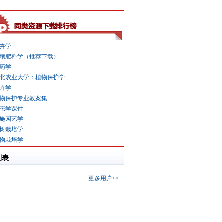
卉学
壤肥料学（推荐下载）
药学
北农业大学：植物保护学
卉学
物保护专业教案集
态学课件
施园艺学
树栽培学
物栽培学
列表
更多用户>>