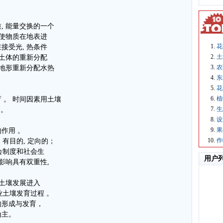
, 能量交换的一个
面使物质在地表进
花
接受光, 热条件
土
在土体的重新分配
农
；地形重新分配水热
东
花
植
 。 时间因素用土壤
生
 。
设
果
作用 。
作
 有目的, 定向的；
社会制度和社会生
用户
影响具有双重性,
然土壤发展进入
业土壤发育过程 。
的形成与发育，
为主。