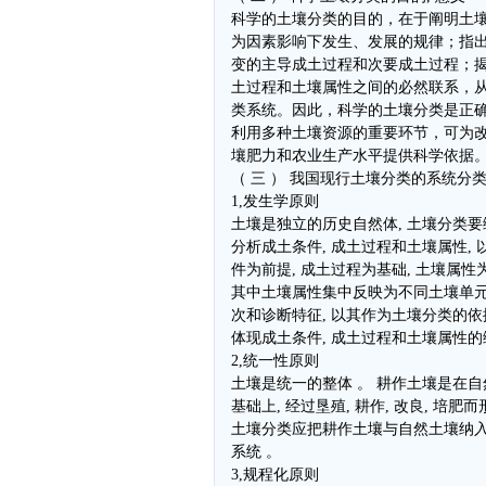
科学的土壤分类的目的，在于阐明土
为因素影响下发生、发展的规律；指
变的主导成土过程和次要成土过程；
土过程和土壤属性之间的必然联系，
类系统。因此，科学的土壤分类是正
利用多种土壤资源的重要环节，可为
壤肥力和农业生产水平提供科学依据
（ 三 ） 我国现行土壤分类的系统分
1,发生学原则
土壤是独立的历史自然体, 土壤分类要
分析成土条件, 成土过程和土壤属性, 
件为前提, 成土过程为基础, 土壤属性
其中土壤属性集中反映为不同土壤单
次和诊断特征, 以其作为土壤分类的依据
体现成土条件, 成土过程和土壤属性的
2,统一性原则
土壤是统一的整体 。 耕作土壤是在自
基础上, 经过垦殖, 耕作, 改良, 培肥而
土壤分类应把耕作土壤与自然土壤纳
系统 。
3,规程化原则