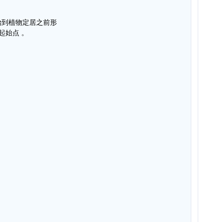
始到植物定居之前形
起始点 。