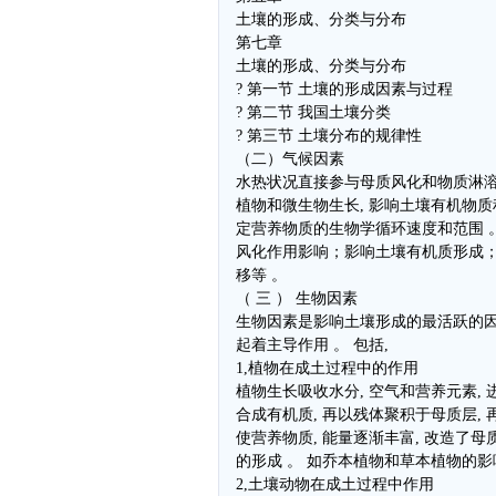
土壤的形成、分类与分布
第七章
土壤的形成、分类与分布
? 第一节 土壤的形成因素与过程
? 第二节 我国土壤分类
? 第三节 土壤分布的规律性
（二）气候因素
水热状况直接参与母质风化和物质淋溶
植物和微生物生长, 影响土壤有机物质积
定营养物质的生物学循环速度和范围 。
风化作用影响；影响土壤有机质形成
移等 。
（ 三 ） 生物因素
生物因素是影响土壤形成的最活跃的因
起着主导作用 。 包括,
1,植物在成土过程中的作用
植物生长吸收水分, 空气和营养元素, 
合成有机质, 再以残体聚积于母质层, 
使营养物质, 能量逐渐丰富, 改造了母
的形成 。 如乔本植物和草本植物的影
2,土壤动物在成土过程中作用