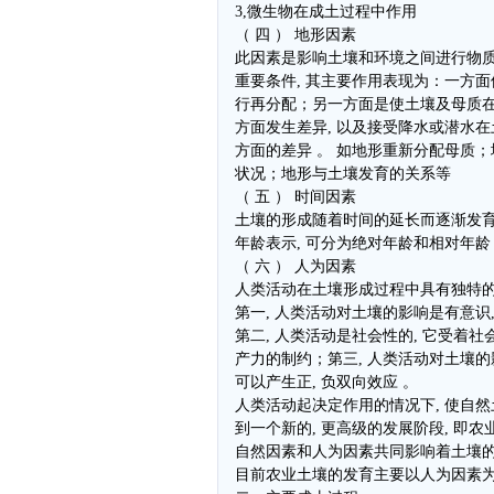
3,微生物在成土过程中作用
（ 四 ） 地形因素
此因素是影响土壤和环境之间进行物质
重要条件, 其主要作用表现为：一方
行再分配；另一方面是使土壤及母质在
方面发生差异, 以及接受降水或潜水
方面的差异 。 如地形重新分配母质
状况；地形与土壤发育的关系等
（ 五 ） 时间因素
土壤的形成随着时间的延长而逐渐发育
年龄表示, 可分为绝对年龄和相对年龄
（ 六 ） 人为因素
人类活动在土壤形成过程中具有独特的
第一, 人类活动对土壤的影响是有意识,
第二, 人类活动是社会性的, 它受着
产力的制约；第三, 人类活动对土壤的
可以产生正, 负双向效应 。
人类活动起决定作用的情况下, 使自
到一个新的, 更高级的发展阶段, 即农
自然因素和人为因素共同影响着土壤
目前农业土壤的发育主要以人为因素