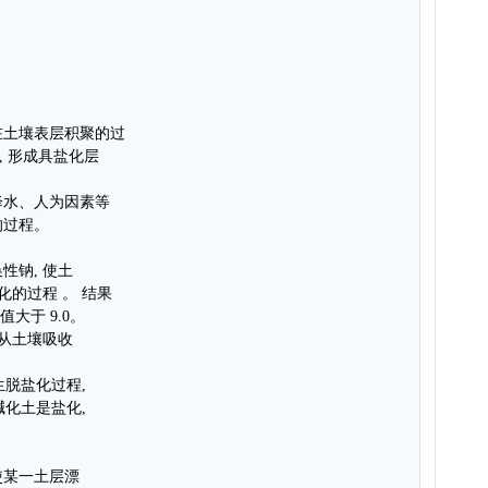
在土壤表层积聚的过
区, 形成具盐化层
降水、人为因素等
的过程。
性钠, 使土
化的过程 。 结果
大于 9.0。
 从土壤吸收
生脱盐化过程,
碱化土是盐化,
使某一土层漂