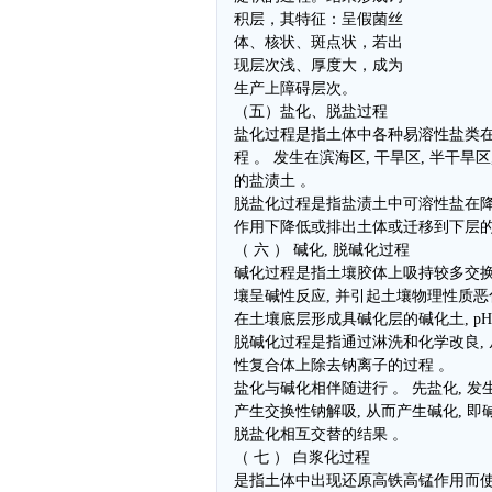
积层，其特征：呈假菌丝
体、核状、斑点状，若出
现层次浅、厚度大，成为
生产上障碍层次。
（五）盐化、脱盐过程
盐化过程是指土体中各种易溶性盐类
程 。 发生在滨海区, 干旱区, 半干旱
的盐渍土 。
脱盐化过程是指盐渍土中可溶性盐在
作用下降低或排出土体或迁移到下层
（ 六 ） 碱化, 脱碱化过程
碱化过程是指土壤胶体上吸持较多交换
壤呈碱性反应, 并引起土壤物理性质恶
在土壤底层形成具碱化层的碱化土, pH值
脱碱化过程是指通过淋洗和化学改良,
性复合体上除去钠离子的过程 。
盐化与碱化相伴随进行 。 先盐化, 发
产生交换性钠解吸, 从而产生碱化, 即
脱盐化相互交替的结果 。
（ 七 ） 白浆化过程
是指土体中出现还原高铁高锰作用而