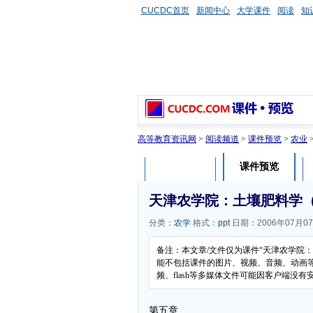
CUCDC首页
新闻中心
大学课件
阅读
知
高等教育资讯网
>
阅读频道
>
课件预览
>
农业
课件预览
课件介绍
天津农学院：土壤肥料学
分类：
农学
格式：
ppt
日期：2006年07月0
备注：本文章/文件仅为课件“天津农学院
能不包括课件的图片、视频、音频、动画
频、flash等多媒体文件可能因客户端没
第五章