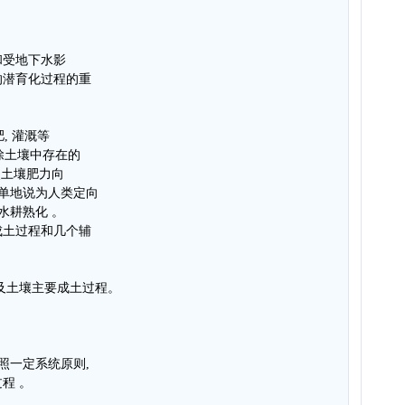
和受地下水影
的潜育化过程的重
, 灌溉等
消除土壤中存在的
 使土壤肥力向
简单地说为人类定向
水耕熟化 。
成土过程和几个辅
及土壤主要成土过程。
照一定系统原则,
程 。