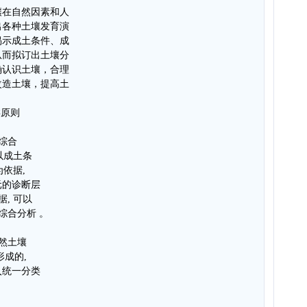
壤在自然因素和人
出各种土壤发育演
揭示成土条件、成
从而拟订出土壤分
确认识土壤，合理
改造土壤，提高土
。
类原则
综合
以成土条
为依据,
元的诊断层
, 可以
综合分析 。
然土壤
形成的,
入统一分类