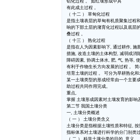
铝化过程 。 如红壤形成中具
有此成土过程 。
（ 十二 ） 草甸化过程
是指土壤表层的草甸有机质聚集过程
响的下部土层的潴育化过程以及底层
叠过程 。
（ 十三 ） 熟化过程
是指在人为因素影响下, 通过耕作, 施肥
措施, 改造土壤的土体构型, 减弱或
障碍因素, 协调土体水, 肥, 气, 热等,
有利于作物生长方向发展的过程 。 
培育土壤的过程 。 可分为旱耕熟化和
某一土壤类型的形成经常由一个主要
助过程共同作用完成。
重点,
掌握 土壤形成因素对土壤发育的影响
第二节 我国土壤分类
一, 土壤分类概述
（ 一 ） 土壤分类含义
土壤分类是指根据土壤性质和特征, 按
指标体系对土壤进行科学的分门别类过
（ 二 ） 科学土壤分类的目的, 意义