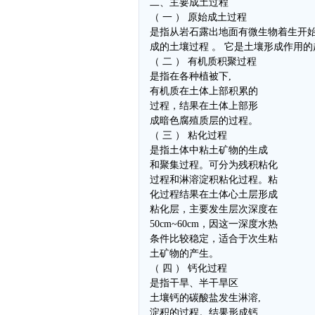
二、主要成土过程
（ 一 ） 原始成土过程
是指从岩石露出地面有微生物着生开
成的土壤过程 。 它是土壤形成作用的
（ 二 ） 有机质积聚过程
是指在各种植被下,
有机质在土体上部积累的
过程，结果在土体上部形
成暗色腐殖质层的过程。
（ 三 ） 粘化过程
是指土体中粘土矿物的生成
和聚集过程。可分为残积粘化
过程和淋溶淀积粘化过程。粘
化过程结果在土体心土层形成
粘化层，主要发生层次深度在
50cm~60cm，因这一深度水热
条件比较稳定，适合于次生粘
土矿物的产生。
（ 四 ） 钙化过程
是指干旱、半干旱区
土壤钙的碳酸盐发生淋溶,
淀积的过程。结果形成钙