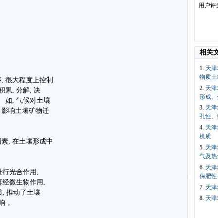
用户评
相关
1.
天津
物质土
, 很大程度上控制
2.
天津
累, 分解, 决
形成、
 如, 气候对土壤
3.
天津
；影响土壤矿物迁
孔性、
4.
天津
机质
素, 在土壤形成中
5.
天津
气及热
6.
天津
进行光合作用,
保肥性
再经微生物作用,
7.
天津
质, 推动了土壤
8.
天津
响 。