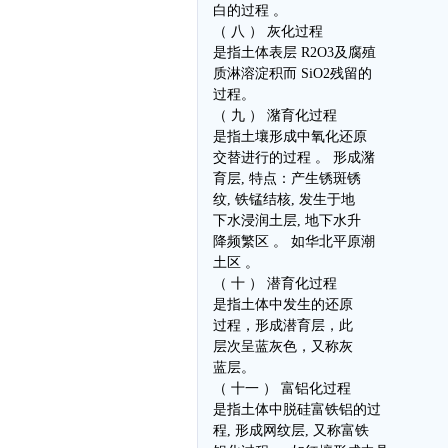
白的过程 。
（ 八 ） 灰化过程
是指土体表层 R2O3及腐殖
质淋溶淀积而 SiO2残留的
过程。
（ 九 ） 潴育化过程
是指土壤形成中氧化还原
交替进行的过程 。 形成潴
育层, 特点：产生锈斑锈
纹, 铁锰结核, 发生于地
下水浸润土层, 地下水升
降频繁区 。 如华北平原潮
土区 。
（ 十 ） 潜育化过程
是指土体中发生的还原
过程，形成潜育层，此
层次呈蓝灰色，又称灰
蓝层。
（ 十一 ） 富铝化过程
是指土体中脱硅富铁铝的过
程, 形成网纹层, 又称富铁