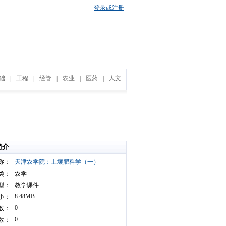
登录或注册
础
|
工程
|
经管
|
农业
|
医药
|
人文
简介
称：
天津农学院：土壤肥料学（一）
类：
农学
型：
教学课件
8.48MB
小：
0
数：
0
数：