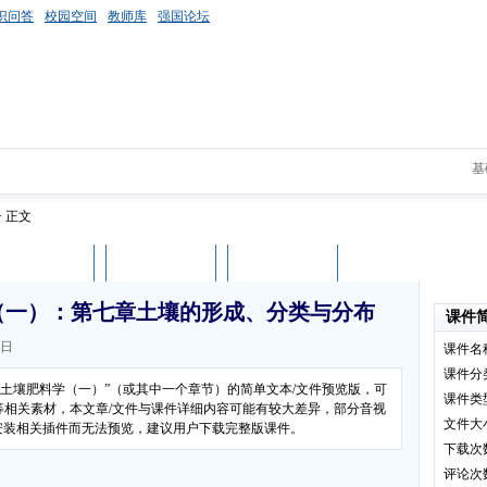
识问答
校园空间
教师库
强国论坛
基
> 正文
课件评论
用户列表
立即下载
（一）：第七章土壤的形成、分类与分布
课件
7日
课件名
课件分
：土壤肥料学（一）”（或其中一个章节）的简单文本/文件预览版，可
课件类
等相关素材，本文章/文件与课件详细内容可能有较大差异，部分音视
文件大
有安装相关插件而无法预览，建议用户下载完整版课件。
下载次
评论次