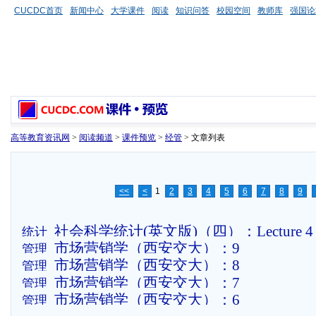
CUCDC首页
新闻中心
大学课件
阅读
知识问答
校园空间
教师库
强国论
高等教育资讯网
>
阅读频道
>
课件预览
>
经管
> 文章列表
<<
<
1
2
3
4
5
6
7
8
9
社会科学统计(英文版)（四）：Lecture 4 Ch
统计
市场营销学（西安交大）：9
管理
Test (W)
市场营销学（西安交大）：8
管理
市场营销学（西安交大）：7
管理
市场营销学（西安交大）：6
管理