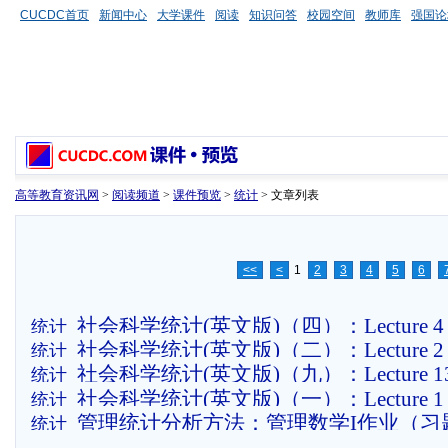
CUCDC首页
新闻中心
大学课件
阅读
知识问答
校园空间
教师库
强国论
高等教育资讯网
>
阅读频道
>
课件预览
>
统计
> 文章列表
<<
<
1
2
3
4
5
6
社会科学统计(英文版)（四）：Lecture 4 Ch
统计
社会科学统计(英文版)（二）：Lecture 2 Typ
统计
Test (W)
社会科学统计(英文版)（九）：Lecture 13 P
统计
(W)
社会科学统计(英文版)（一）：Lecture 1 Int
统计
Regression Using Stata (W)
管理统计分析方法：管理数学I作业（习
统计
to SPSS (W)