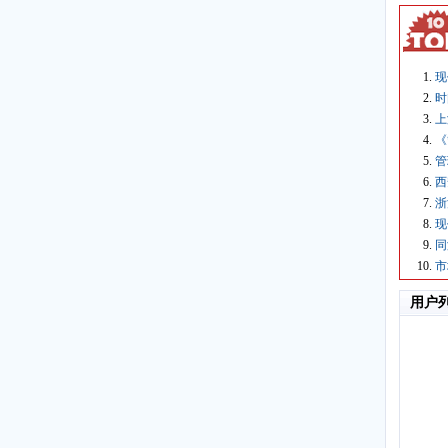
现
时
上
《
管
西
浙
现
同
市
用户