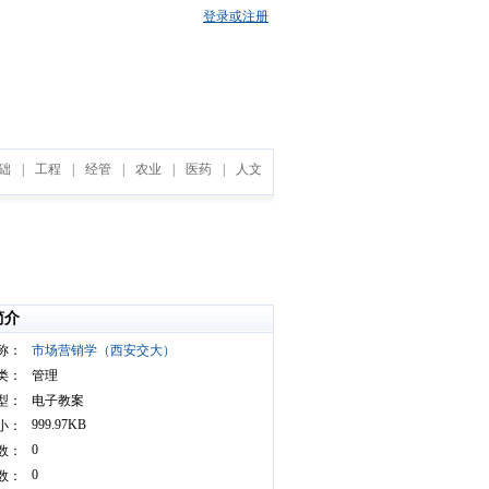
登录或注册
础
|
工程
|
经管
|
农业
|
医药
|
人文
简介
称：
市场营销学（西安交大）
类：
管理
型：
电子教案
999.97KB
小：
0
数：
0
数：