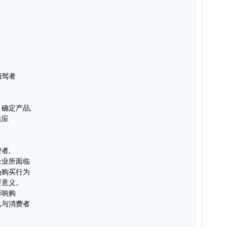
挡驾者
确定产品,
供应
者,
企业所面临
场购买行为
要意义。
影响购
以与消费者