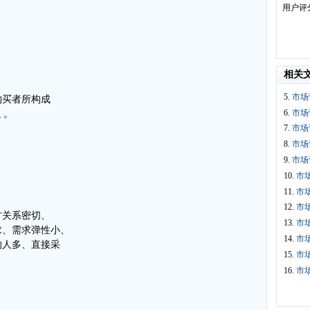
用户评
相关
5.
市场
购买者所构成
6.
市场
 。
7.
市场
8.
市场
9.
市场
10.
市
11.
市
12.
市
方关系密切、
13.
市
求、需求弹性小、
14.
市
的人多、直接采
15.
市
16.
市