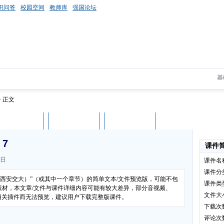
识问答
校园空间
教师库
强国论坛
基
> 正文
课件评论
用户列表
立即下载
7
课件
7日
课件名
课件分
（西安交大）”（或其中一个章节）的简单文本/文件预览版，可能不包
课件类
素材，本文章/文件与课件详细内容可能有较大差异，部分音视频、
文件大
装相关插件而无法预览，建议用户下载完整版课件。
下载次
评论次