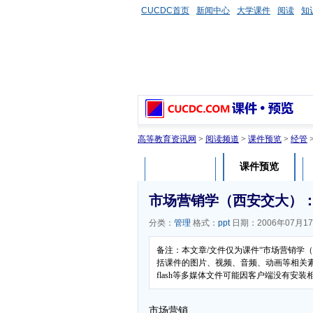
CUCDC首页
新闻中心
大学课件
阅读
知
高等教育资讯网
>
阅读频道
>
课件预览
>
经管
课件预览
课件介绍
市场营销学（西安交大）：
分类：
管理
格式：
ppt
日期：2006年07月1
备注：本文章/文件仅为课件“市场营销学
括课件的图片、视频、音频、动画等相关
flash等多媒体文件可能因客户端没有安
市场营销