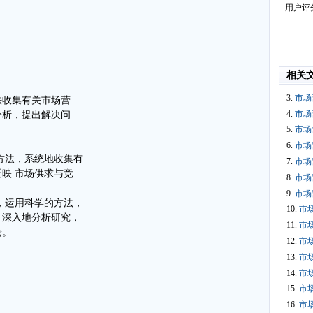
用户评
相关
3.
市场
法收集有关市场营
4.
市场
分析，提出解决问
。
5.
市场
6.
市场
方法，系统地收集有
7.
市场
映 市场供求与竞
8.
市场
9.
市场
，运用科学的方法，
10.
市
、深入地分析研究，
11.
市
论。
12.
市
13.
市
14.
市
15.
市
16.
市