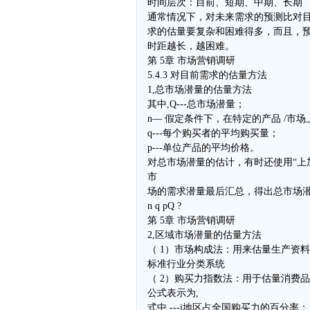
时间层次：目前、短期、中期、长期
通常情况下，对未来需求的预测比对
求的估量要复杂和困难得多，而且，
时距越长，越困难。
第 5章 市场营销调研
5.4.3 对目前需求的估量方法
1,总市场潜量的估量方法
其中,Q---总市场潜量；
n— 假定条件下，在特定的产品 /市
q---每个购买者的平均购买量；
p---单位产品的平均价格。
对总市场潜量的估计，有时还使用“上
市
场的需求潜量最后汇总，得出总市场
n q pQ ?
第 5章 市场营销调研
2,区域市场潜量的估量方法
（ 1）市场构成法：用来估量生产资
标准行业分类系统
（ 2）购买力指数法：用于估量消费
公式表示为,
式中,---i地区占全国购买力的百分率；