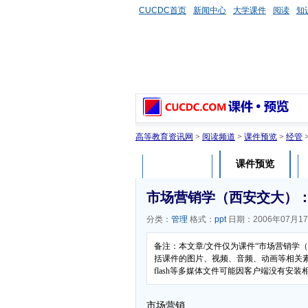
CUCDC首页
新闻中心
大学课件
阅读
知
高等教育资讯网
>
阅读频道
>
课件预览
>
经管
课件预览
课件介绍
市场营销学（西安交大）：
分类：
管理
格式：
ppt
日期：2006年07月1
备注：本文章/文件仅为课件“市场营销学
括课件的图片、视频、音频、动画等相关
flash等多媒体文件可能因客户端没有安
市场营销