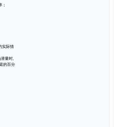
率；
的实际情
潜量时,
家庭的百分