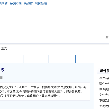
识问答
校园空间
教师库
强国论坛
基
> 正文
课件评论
用户列表
立即下载
5
课件
7日
课件名
课件分
（西安交大）”（或其中一个章节）的简单文本/文件预览版，可能不包
课件类
素材，本文章/文件与课件详细内容可能有较大差异，部分音视频、
文件大
装相关插件而无法预览，建议用户下载完整版课件。
下载次
评论次