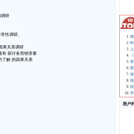
销调研
常性调研,
现
时
 因果关系调研
上
题有 探讨各营销变量
《
的了解 的因果关系
管
西
浙
现
同
市
用户