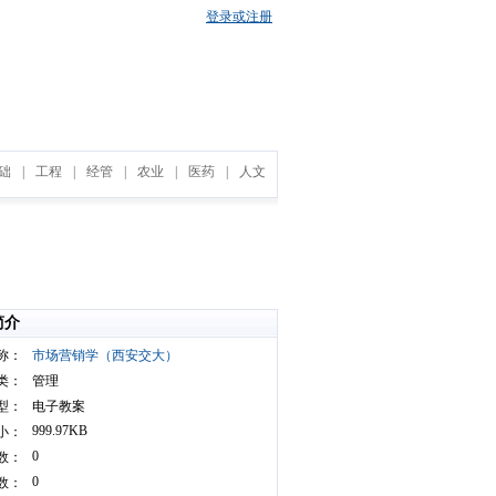
登录或注册
础
|
工程
|
经管
|
农业
|
医药
|
人文
简介
称：
市场营销学（西安交大）
类：
管理
型：
电子教案
999.97KB
小：
0
数：
0
数：