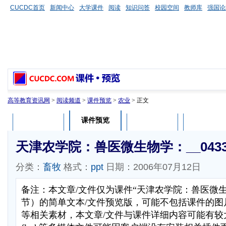
CUCDC首页
新闻中心
大学课件
阅读
知识问答
校园空间
教师库
强国论
高等教育资讯网
>
阅读频道
>
课件预览
>
农业
> 正文
课件预览
课件介绍
课件评论
用户列表
天津农学院：兽医微生物学：__0433
分类：
畜牧
格式：
ppt
日期：2006年07月12日
备注：本文章/文件仅为课件“天津农学院：兽医微
节）的简单文本/文件预览版，可能不包括课件的图
等相关素材，本文章/文件与课件详细内容可能有较