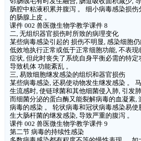
邻肠绒毛有时发生融合, 肠道吸收面积减少, 
肠腔中粘液积累并腹泻 。 细小病毒感染损伤
的肠腺上皮 。
课件 002 兽医微生物学教学课件 8
二, 无组织器官损伤时所致的病理变化
某些病毒感染引起的 损伤不明显, 感染细胞仍
低效地执行正常或低于正常细胞功能, 不表现
症状, 但此时丧失了系统自身平衡必需的特定
导致机体 功能紊乱 。
三, 易致细胞继发感染的组织和器官损伤
某些病毒感染, 还易使动物发生继发感染 。 
生流感时, 使链球菌和其他细菌侵入肺, 引发肺
而细菌分泌的蛋白酶又能裂解病毒的血凝素, 
病毒的感染 。 轮状病毒和冠状病毒感染易使
生大肠杆菌的继发感染, 导致严重的腹泻 。
课件 002 兽医微生物学教学课件 9
第二节 病毒的持续性感染
多数病毒感染都有程度不等的慢性表现 。 如