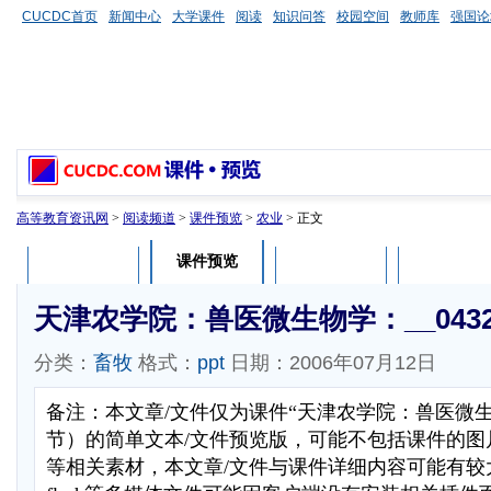
CUCDC首页
新闻中心
大学课件
阅读
知识问答
校园空间
教师库
强国论
高等教育资讯网
>
阅读频道
>
课件预览
>
农业
> 正文
课件预览
课件介绍
课件评论
用户列表
天津农学院：兽医微生物学：__0432
分类：
畜牧
格式：
ppt
日期：2006年07月12日
备注：本文章/文件仅为课件“天津农学院：兽医微
节）的简单文本/文件预览版，可能不包括课件的图
等相关素材，本文章/文件与课件详细内容可能有较