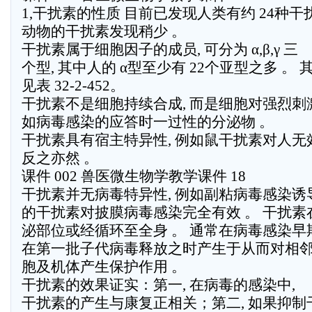
1,干扰素的性质 目前已发现人类有约 24种干
动物的干扰素发现稍少 。
干扰素属于细胞因子的成员, 可分为 α,β,γ 三
个型, 其中人的 α型至少有 22个亚型之多 。 
见表 32-2-452。
干扰素不是细胞持续合成, 而是细胞对强烈刺
如病毒感染的应答时一过性的分泌物 。
干扰素具有宿主特异性, 例如鼠干扰素对人无效
反之亦然 。
课件 002 兽医微生物学教学课件 18
干扰素并无病毒特异性, 例如副粘病毒感染诱
的干扰素对披膜病毒感染完全有效 。 干扰素
泌部位或经循环至全身 。 通常在病毒感染早
在第一批子代病毒释放之时产生于从而对相
胞及机体产生保护作用 。
干扰素的效果证实：第一, 在病毒的感染中,
干扰素的产生与康复正相关；第二, 如果抑制