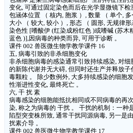
变化, 可通过固定染色而后在光学显微镜下检
包涵体位置 （ 核内, 胞浆 ）, 数量 （ 单个, 多
大小 （ 较大, 较小 ）, 形态 （ 圆形, 无规律形
染色性 [嗜酸伊 (红染成粉红色 )或嗜碱 (苏
蓝色 )],因病毒的种类而异, 可用于诊断 。
课件 002 兽医微生物学教学课件 16
五, 病毒引致的非杀细胞变化
非杀细胞病毒的感染通常引致持续感染, 对细
的新陈代谢并无大碍, 但同时还生产并释放子
毒颗粒 。 除少数例外, 大多持续感染的细胞
性渐进性变化, 最终死亡 。
六, 干 扰 素
病毒感染的细胞能抵抗相同或不同病毒的再
染, 称之为病毒的 干扰 。 干扰的机制：一种
陷型突变株所致, 通常干扰同源病毒, 另一是
扰素介导 。
课件 002 兽医微生物学教学课件 17