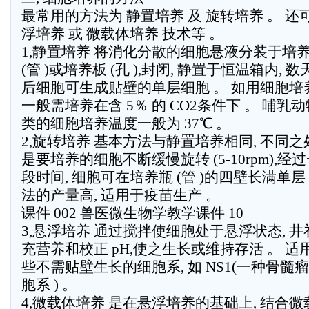
最常用的方法为 静置培养 及 旋转培养 。 还
浮培养 或 微载体培养 技术等 。
1,静置培养 将消化分散的细胞悬液分装于培
(管 )或培养板 (孔 ),封闭, 静置于恒温箱内, 数
后细胞可生成贴壁的单层细胞 。 如用细胞培
一般需培养在含 5％ 的 CO2条件下 。 哺乳
类的细胞培养温度一般为 37℃ 。
2,旋转培养 基本方法与静置培养相同, 不同之
是要培养的细胞不断缓慢旋转 (5-10rpm),经
段时间, 细胞可在培养瓶 (管 )的四壁长满单层 
法的产量高, 适用于疫苗生产 。
课件 002 兽医微生物学教学课件 10
3,悬浮培养 通过搅拌使细胞处于悬浮状态, 井
充营养和校正 pH,使之生长或维持存活 。 适
些不需贴壁生长的细胞系, 如 NS1(一种骨髓
胞系 ) 。
4,微载体培养 是在悬浮培养的基础上, 结合微