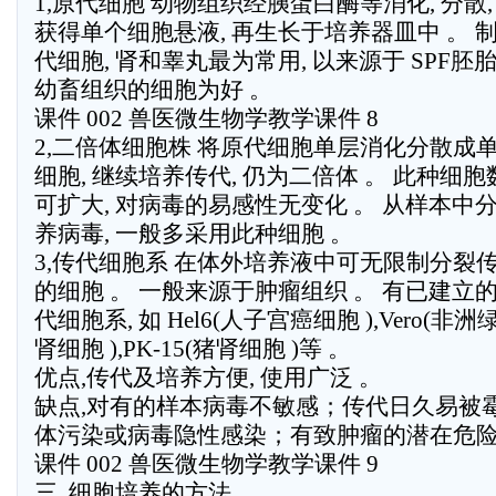
1,原代细胞 动物组织经胰蛋白酶等消化, 分散,
获得单个细胞悬液, 再生长于培养器皿中 。 
代细胞, 肾和睾丸最为常用, 以来源于 SPF胚
幼畜组织的细胞为好 。
课件 002 兽医微生物学教学课件 8
2,二倍体细胞株 将原代细胞单层消化分散成
细胞, 继续培养传代, 仍为二倍体 。 此种细胞
可扩大, 对病毒的易感性无变化 。 从样本中
养病毒, 一般多采用此种细胞 。
3,传代细胞系 在体外培养液中可无限制分裂
的细胞 。 一般来源于肿瘤组织 。 有已建立
代细胞系, 如 Hel6(人子宫癌细胞 ),Vero(非洲
肾细胞 ),PK-15(猪肾细胞 )等 。
优点,传代及培养方便, 使用广泛 。
缺点,对有的样本病毒不敏感；传代日久易被
体污染或病毒隐性感染；有致肿瘤的潜在危险
课件 002 兽医微生物学教学课件 9
三, 细胞培养的方法