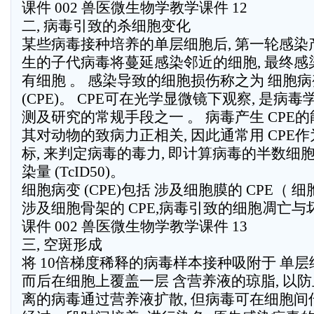
课件 002 兽医微生物学教学课件 12
二, 病毒引致的杀细胞变化
某些病毒接种培养的单层细胞后, 第一轮感染
生的子代病毒将蔓延感染邻近的细胞, 最终感
有细胞 。 感染导致的细胞损伤称之为 细胞病
(CPE)。 CPE可在光学显微镜下观察, 是病毒
测及研究的常规手段之一 。 病毒产生 CPE
其对动物的致病力正相关, 因此通常用 CPE作
标, 来判定病毒的毒力, 即计算病毒的半数细
染量 (TcID50)。
细胞病变 (CPE)包括 涉及细胞膜的 CPE（ 细
涉及细胞骨架的 CPE,病毒引致的细胞凋亡与
课件 002 兽医微生物学教学课件 13
三, 空斑形成
将 10倍梯度稀释的病毒样本接种吸附于 单层
而后在细胞上覆盖一层 含营养液的琼脂, 以
离的病毒通过营养液扩散, 但病毒可在细胞间