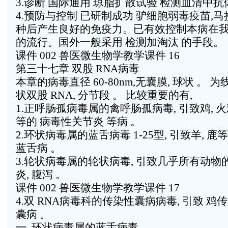
3.诊断 国际通用 琼脂扩散试验 检测血清中抗
4.预防与控制 已研制成功 驴细胞弱毒疫苗,马
种后产生良好的免疫力。已有效控制本病在
的流行。国外一般采用 检测加淘汰 的手段。
课件 002 兽医微生物学教学课件 16
第三十七章 双股 RNA病毒
本章的病毒直径 60-80nm,无囊膜, 球状 。 为
状双股 RNA, 分节段 。 比较重要的有,
1.正呼肠孤病毒属的禽呼肠孤病毒, 引致鸡, 
等的 病毒性关节炎 等病 。
2.环状病毒属的蓝舌病毒 1-25型, 引致羊, 鹿
蓝舌病 。
3.轮状病毒属的轮状病毒, 引致几乎所有动物的
炎, 腹泻 。
课件 002 兽医微生物学教学课件 17
4.双 RNA病毒科的传染性囊病病毒, 引致 鸡
囊病 。
一, 环状病毒属的蓝舌病毒