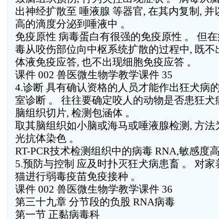
出神经扩散至 唾液腺 等器官, 在其内复制, 并
高的滴度分泌到唾液中 。
免疫原性 病毒蛋白有很强的免疫原性 。 但在
毒从咬伤部位向中枢系统扩散的过程中, 既不
体液免疫应答, 也不出现细胞免疫应答 。
课件 002 兽医微生物学教学课件 35
4.诊断 具有确认资格的人员才能作出狂犬病
室诊断 。 往往要确定咬人的动物是否患狂犬病
脑组织切片, 检测包涵体 。
取其脑组织如小脑或海马或唾液腺检测, 方法
光抗体染色 。
RT-PCR技术检测组织中的病毒 RNA,敏感度高
5.预防与控制 应及时扑灭狂犬病患畜 。 对家
猫进行弱毒疫苗免疫接种 。
课件 002 兽医微生物学教学课件 36
第三十九章 分节段的负股 RNA病毒
第一节 正黏病毒科