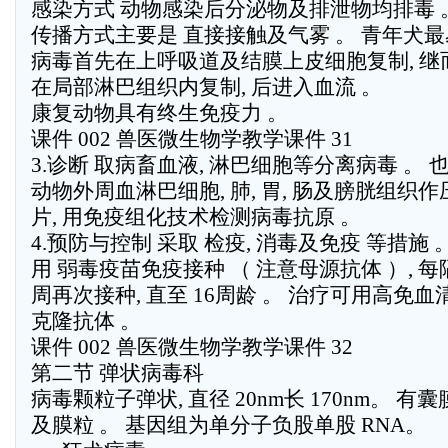
感染方式 动物感染后分泌物及排泄物均排毒 
传播方式主要是 直接接触及气雾 。 青年犬最
病毒首先在上呼吸道及结膜上皮细胞复制, 继
在局部淋巴组织内复制, 后进入血流 。
康复动物具有终生免疫力 。
课件 002 兽医微生物学教学课件 31
3.诊断 取病畜血液, 淋巴细胞等分离病毒 。 
动物外周血淋巴细胞, 肺, 胃, 肠及膀胱组织作
片, 用免疫组化技术检测病毒抗原 。
4.预防与控制 采取 检疫, 消毒及免疫 等措施 
用 弱毒疫苗免疫接种 （ 注意母源抗体 ）, 每隔 
周再次接种, 直至 16周龄 。 治疗可用高免血
克隆抗体 。
课件 002 兽医微生物学教学课件 32
第二节 弹状病毒科
病毒颗粒子弹状, 直径 20nm长 170nm。 有囊
及膜粒 。 基因组为单分子负股单股 RNA。