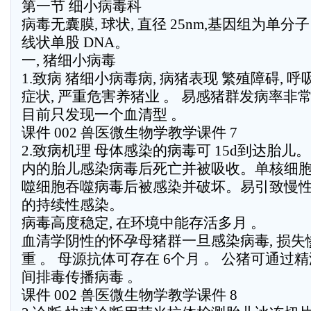
第一节 细小病毒科
病毒无囊膜, 球状, 直径 25nm,基因组为单分子
线状单股 DNA。
一, 猪细小病毒
1.致病 猪细小病毒病, 病猪表现 繁殖障碍, 呼
症状, 严重危害养猪业 。 易感猪群发病率非常
目前只发现一个血清型 。
课件 002 兽医微生物学教学课件 7
2.致病机理 母体感染的病毒可 15d到达胎儿。 
内的胎儿感染病毒后死亡并被吸收。单核细
噬细胞吞噬病毒后被感染并破坏。易引致慢
的持续性感染。
病毒高度稳定, 在环境中能存活多月 。
血清学阴性的怀孕母猪群一旦感染病毒, 损失
重 。 母源抗体可存在 6个月 。 公猪可通过
间排毒传播病毒 。
课件 002 兽医微生物学教学课件 8