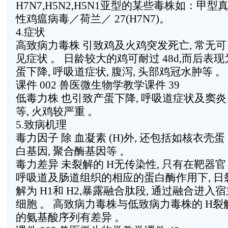
H7N7,H5N2,H5N1亚型的某些毒株如：甲型
性鸡瘟病毒／荷兰／ 27(H7N7)。
4.症状
高致病力毒株 引致鸡及火鸡突发死亡, 常无可
见症状 。 日龄较大的鸡可耐过 48d,而后表
蛋下降, 呼吸道症状, 腹泻, 头部鸡冠水肿等 。
课件 002 兽医微生物学教学课件 39
低毒力株 也引致产蛋下降, 呼吸道症状及窦炎
等, 火鸡较严重 。
5.致病机理
毒力因子 除 血凝素 (H)外, 还包括如核衣壳蛋
白基因, 聚合酶基因等 。
毒力差异 未裂解的 H无传染性, 只有在靶器官
呼吸道及肠道组织的相应的蛋白酶作用下, 日
解为 H1和 H2,暴露融合肽段, 通过融合进入
细胞 。 高致病力毒株与低致病力毒株的 H裂
的氨基酸序列有差异 。