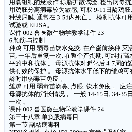
用囊组织的悬液作 琼脂扩散试验, 检出病毒抗
用鸡胚分离病毒较为敏感, 可取 9-11日龄鸡胚,
种绒尿膜, 通常在 3-5d内死亡 。 检测抗体可
试验或 ELISA。
课件 002 兽医微生物学教学课件 23
6.预防与控制
种鸡 可用 弱毒苗饮水免疫, 在产蛋前接种 灭
苗, 一年后重复一次, 在整个产蛋期, 可维持高
平的中和抗体 。 母源抗体对孵化后 4-7周的
供有效的保护 。 母源抗体水平低下的雏鸡可在 
龄时用弱毒苗免疫 。
雏鸡 可用 弱毒苗滴鼻, 点眼, 饮水免疫 。 应
母源抗体的消长情况 。 一般 14-15日, 34-3
一次 。
课件 002 兽医微生物学教学课件 24
第三十八章 单负股病毒目
第一节 副粘病毒科