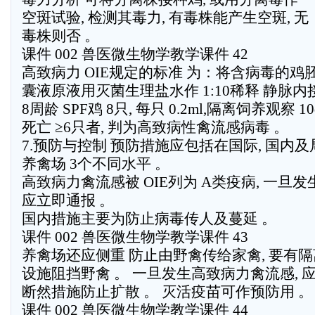
空斑试验, 检测其毒力, 有毒株能产生空斑, 无
毒株则否 。
课件 002 兽医微生物学教学课件 42
高致病力 OIE规定的标准 为：将含病毒的鸡
囊液原液用灭菌生理盐水作 1:10稀释 静脉内接
8周龄 SPF鸡 8只, 每只 0.2ml,隔离饲养观察 1
死亡 ≥6只者, 判为高致病性禽流感病毒 。
7.预防与控制 预防措施应包括在国际, 国内及
养禽场 3个不同水平 。
高致病力禽流感被 OIE列为 A类疫病, 一旦发
应立即通报 。
国内措施主要为防止病毒传人及蔓延 。
课件 002 兽医微生物学教学课件 43
养禽场还应侧重 防止由野禽传给家禽, 要有隔
设施阻挡野禽 。 一旦发生高致病力禽流感, 
断然措施防止扩散 。 灭活疫苗可作预防用 。
课件 002 兽医微生物学教学课件 44