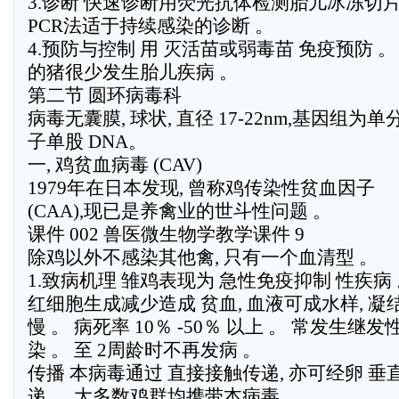
3.诊断 快速诊断用荧光抗体检测胎儿冰冻切片
PCR法适于持续感染的诊断 。
4.预防与控制 用 灭活苗或弱毒苗 免疫预防 。
的猪很少发生胎儿疾病 。
第二节 圆环病毒科
病毒无囊膜, 球状, 直径 17-22nm,基因组为单
子单股 DNA。
一, 鸡贫血病毒 (CAV)
1979年在日本发现, 曾称鸡传染性贫血因子
(CAA),现已是养禽业的世斗性问题 。
课件 002 兽医微生物学教学课件 9
除鸡以外不感染其他禽, 只有一个血清型 。
1.致病机理 雏鸡表现为 急性免疫抑制 性疾病 
红细胞生成减少造成 贫血, 血液可成水样, 凝
慢 。 病死率 10％ -50％ 以上 。 常发生继
染 。 至 2周龄时不再发病 。
传播 本病毒通过 直接接触传递, 亦可经卵 垂
递 。 大多数鸡群均携带本病毒 。