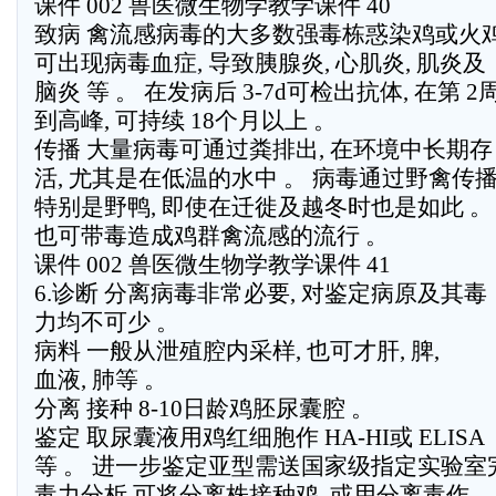
课件 002 兽医微生物学教学课件 40
致病 禽流感病毒的大多数强毒栋惑染鸡或火
可出现病毒血症, 导致胰腺炎, 心肌炎, 肌炎及
脑炎 等 。 在发病后 3-7d可检出抗体, 在第 
到高峰, 可持续 18个月以上 。
传播 大量病毒可通过粪排出, 在环境中长期存
活, 尤其是在低温的水中 。 病毒通过野禽传播
特别是野鸭, 即使在迁徙及越冬时也是如此 。
也可带毒造成鸡群禽流感的流行 。
课件 002 兽医微生物学教学课件 41
6.诊断 分离病毒非常必要, 对鉴定病原及其毒
力均不可少 。
病料 一般从泄殖腔内采样, 也可才肝, 脾,
血液, 肺等 。
分离 接种 8-10日龄鸡胚尿囊腔 。
鉴定 取尿囊液用鸡红细胞作 HA-HI或 ELISA
等 。 进一步鉴定亚型需送国家级指定实验室
毒力分析 可将分离株接种鸡, 或用分离毒作