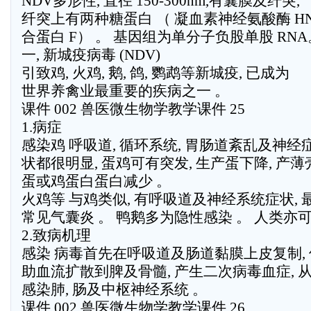
NDV多形性, 直径 150-300nm,有囊膜及纤突,
纤突上有两种糖蛋白 （ 凝血素神经氨酸酶 HN
合蛋白 F） 。 基因组为单分子负股单股 RNA
一, 新城疫病毒 (NDV)
引致鸡, 火鸡, 鹅, 鸽, 鹦鹉等新城疫, 已成为
世界养禽业最重要的疾病之一 。
课件 002 兽医微生物学教学课件 25
1.病症
感染鸡 呼吸道, 循环系统, 胃肠道紊乱及神经
状都很明显, 蛋鸡可有突发, 生产蛋下降, 产薄
蛋或鸡蛋白蛋白减少 。
火鸡等 与鸡类似, 有呼吸道及神经系统症状, 
常见气囊炎 。 鸭鹅多为隐性感染 。 人类亦可
2.致病机理
感染 病毒首先在呼吸道及肠道黏膜上皮复制, 
助血流扩散到脾及骨髓, 产生二次病毒血症, 
感染肺, 肠及中枢神经系统 。
课件 002 兽医微生物学教学课件 26