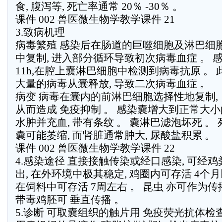
食, 腹泻等, 死亡率通常 20％ -30％ 。
课件 002 兽医微生物学教学课件 21
3.致病机理
病毒繁殖 感染后在肠道的巨噬细胞及淋巴细
中复制, 进入部分循环导致初次病毒血症 。 
11h,在腔上囊淋巴细胞中检测到病毒抗原 。 
大量的病毒从囊释放, 导致二次病毒血症 。
病变 病毒在囊内的前淋巴细胞选择性地复制,
从而造成 免疫抑制 。 感染囊增大到正常大小的
水肿并充血, 带有条纹 。 囊淋巴滤泡坏死 。
囊可能萎缩, 而肾脏通常肿大, 尿酸盐积累 。
课件 002 兽医微生物学教学课件 22
4.感染途径 直接接触传染或经口感染, 可经鸡
出, 在外环境中极其稳定, 鸡圈内可存活 4个月
在饲料中可存活 7周左右 。 昆虫 亦可作为传
带毒鸡胚可 垂直传播 。
5.诊断 可取囊组织的触片用 免疫荧光抗体检查