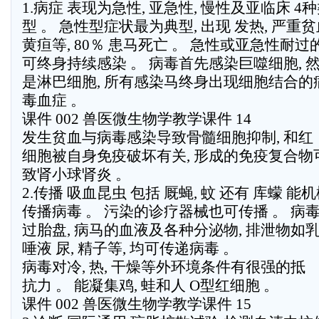
1.病症 表现为急性, 亚急性, 慢性及亚临床 4
型 。 急性型症状最为典型, 出现 发热, 严重贫
黄疸等, 80％ 患马死亡 。 急性或亚急性耐过
可终身持续感染 。 病毒首先感染巨噬细胞, 
是淋巴细胞, 所有感染马终身出现细胞结合的
毒血症 。
课件 002 兽医微生物学教学课件 14
发生贫血与病毒感染导致骨髓细胞抑制, 和红
细胞被自身免疫破坏有关, 形成的免疫复合物
致肾小球肾炎 。
2.传播 吸血昆虫 包括 厩蝇, 蚊 还有 库蠓 能
传播病毒 。 污染的诊疗器械也可传播 。 病
过胎盘, 病马的血液及各种分泌物, 排泄物如乳
唾液 尿, 精子等, 均可传递病毒 。
病毒对冷, 热, 干燥等外环境条件有很强的抵
抗力 。 能凝集鸡, 蛙和人 O型红细胞 。
课件 002 兽医微生物学教学课件 15