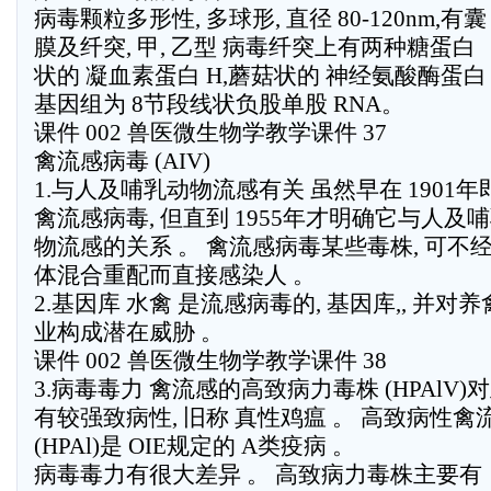
病毒颗粒多形性, 多球形, 直径 80-120nm,有囊
膜及纤突, 甲, 乙型 病毒纤突上有两种糖蛋白 
状的 凝血素蛋白 H,蘑菇状的 神经氨酸酶蛋白 
基因组为 8节段线状负股单股 RNA。
课件 002 兽医微生物学教学课件 37
禽流感病毒 (AIV)
1.与人及哺乳动物流感有关 虽然早在 1901年
禽流感病毒, 但直到 1955年才明确它与人及
物流感的关系 。 禽流感病毒某些毒株, 可不
体混合重配而直接感染人 。
2.基因库 水禽 是流感病毒的, 基因库,, 并对养
业构成潜在威胁 。
课件 002 兽医微生物学教学课件 38
3.病毒毒力 禽流感的高致病力毒株 (HPAlV)
有较强致病性, 旧称 真性鸡瘟 。 高致病性禽
(HPAl)是 OIE规定的 A类疫病 。
病毒毒力有很大差异 。 高致病力毒株主要有