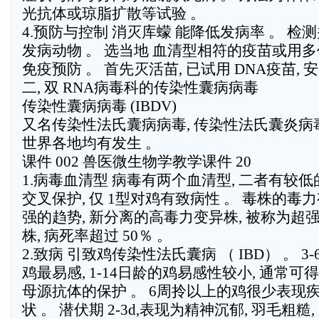
光抗体或琼脂扩散等试验 。
4.预防与控制 消灭库蠓 能降低发病率 。 检测
发病动物 。 选当地 血清型相符的疫苗或用多
免疫预防 。 首先灭活苗, 已试用 DNA疫苗, 
二, 双 RNA病毒科的传染性囊病病毒
传染性囊病病毒 (IBDV)
又名传染性法氏囊病病毒, 传染性法氏囊炎病
世界各地均有发生 。
课件 002 兽医微生物学教学课件 20
1.病毒血清型 病毒有两个血清型, 二者有较低
交叉保护, 仅 1型对鸡有致病性 。 毒株的毒
强的趋势, 新分离的高毒力变异株, 被称为超
株, 病死率超过 50％ 。
2.致病 引致鸡传染性法氏囊病 （ IBD） 。 3-
鸡最易感, 1-14日龄的鸡易感性较小, 通常可
母源抗体的保护 。 6周拎以上的鸡很少表现
状 。 潜伏期 2-3d,表现为精神沉郁, 羽毛粗糙,