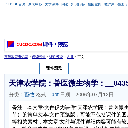
CUCDC首页
新闻中心
大学课件
阅读
知识问答
校园空间
教师库
强国论
高等教育资讯网
>
阅读频道
>
课件预览
>
农业
> 正文
课件预览
课件介绍
课件评论
用户列表
天津农学院：兽医微生物学：__0435
分类：
畜牧
格式：
ppt
日期：2006年07月12日
备注：本文章/文件仅为课件“天津农学院：兽医微
节）的简单文本/文件预览版，可能不包括课件的图
等相关素材，本文章/文件与课件详细内容可能有较