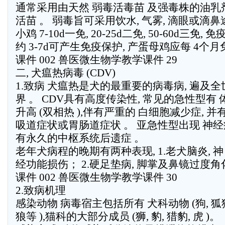
通常采用由天然 弱毒活毒苗 及强毒株的油乳
活苗 。 弱毒旨可采用饮水, 气雾, 滴眼或滴鼻
小鸡 7-10d一免, 20-25d二免, 50-60d三免, 免
约 3-7d可产生免疫保护, 产蛋母鸡应每 4个月
课件 002 兽医微生物学教学课件 29
二, 犬瘟热病毒 (CDV)
1.致病 犬瘟热是犬的最重要的病毒病, 遍及全
界 。 CDV具有高度传染性, 常见的急性型有 
升高 (双相热 ),伴有严重的 白细胞减少症, 并有
吸道症状或胃肠道症状 。 亚急性型出现 神经
有永久的中枢系统后遗症 。
老年犬病程的晚期有两种表现, 1.老犬脑炎, 神
经功能损伤； 2.硬足垫病, 脚掌及鼻镜过度角
课件 002 兽医微生物学教学课件 30
2.致病机理
感染动物 病毒宿主包括所有 犬科动物 (狗, 狐
狼等 ),猫科的大部分成员 (狮, 豹, 猎豹, 虎 )。