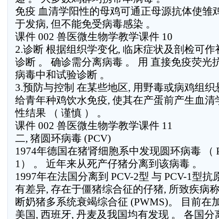
免疫 血清学阳性的母鸡可通正母源抗体使雏
于发病, 但不能免受病毒感染 。
课件 002 兽医微生物学教学课件 10
2.诊断 根据组织学变化, 临床症状及剖检可作
诊断 。 确诊需分离病毒 。 用 直接免疫荧光
病毒中和试验诊断 。
3.预防与控制 在某些地区, 用野毒或病鸡组织
给青年种鸡饮水免疫, 使其在产蛋前产生血清
性结果 （ 谨慎 ） 。
课件 002 兽医微生物学教学课件 11
二, 猪圆环病毒 (PCV)
1974年德国在猪肾细胞系中发现圆环病毒 （ P
1） 。 近年来从死产仔猪分离到该病毒 。
1997年在法国分离到 PCV-2型 与 PCV-1型抗
有差异, 存在于僵猪综合征的仔猪, 所致疾病
断奶猪多系统衰竭综合征 (PWMS)。 目前在
美国, 西班牙, 丹麦及我国均有发现 。 各国分