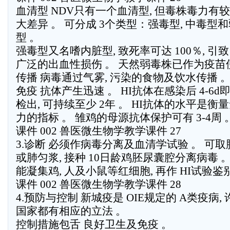
血清型 NDV只有一个血清型, 但毒株毒力有较
大差异 。 可分成 3个类型：强毒型, 中毒型
型 。
强毒型又名嗜内脏型, 致死率可达 100％, 引致
广泛的出血性损伤 。 天然弱毒株已作为疫苗
传播 病毒通过气雾, 污染的食物及饮水传播 
免疫 抗体产生迅速 。 HI抗体在感染后 4-6d
检出, 可持续至少 2年 。 HI抗体的水平是衡
力的指标 。 雏鸡的母源抗体保护可有 3-4周 
课件 002 兽医微生物学教学课件 27
3.诊断 必须作病毒分离及血清学试验 。 可取脾
或肺匀浆, 接种 10日龄鸡胚尿囊腔分离病毒 。
能凝集鸡, 人及小鼠等红细胞, 再作 HI试验鉴
课件 002 兽医微生物学教学课件 28
4.预防与控制 新城疫是 OIE规定的 A类疫病, 
国家都有相应的立法 。
控制措施包舌 良好卫生及免疫 。