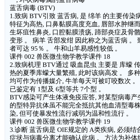
蓝舌病毒 (BTV)
1.致病 BTV引致 蓝舌病, 是 绵羊 的主要传染
特征为高热, 口鼻黏膜高度充血, 唇部水肿继
生坏疽性鼻炎, 口腔黏膜溃疡, 蹄部炎症及骨
变形 。 病羊 舌部发绀 因此称之为蓝舌病 。
者可达 95％ 。 牛和山羊易感性较低 。
课件 002 兽医微生物学教学课件 18
2.致病机理 BTV通过 吸血昆虫 主要是 库蠓 传
热的夏季库蠓大量繁殖, 此时该病高发 。 多
均可作为传播媒介, 牛羊每天可被叮咬数次 。
已鉴定有 1型及 6型等共 7个型 。
BTV感染可产生体液免疫应答, 对某型病毒产
的型特异抗体虽不能完全抵抗其他血清型毒
染, 但可使暴发性流行减弱为温和性流行 。
课件 002 兽医微生物学教学课件 19
3.诊断 蓝舌病是 OIE规定的 A类疾病, 必须
症状与病毒分离才能确认此病 。 方法为补体结