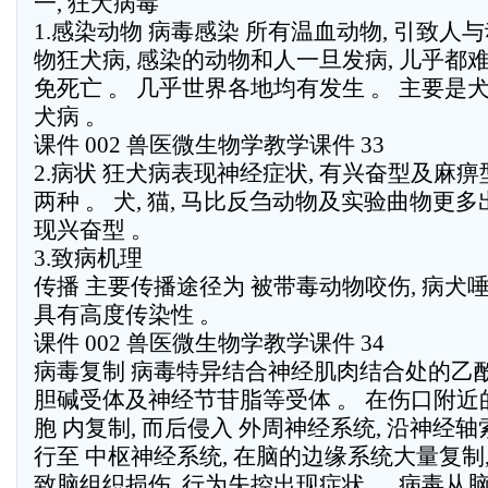
一, 狂犬病毒
1.感染动物 病毒感染 所有温血动物, 引致人
物狂犬病, 感染的动物和人一旦发病, 儿乎都
免死亡 。 几乎世界各地均有发生 。 主要是
犬病 。
课件 002 兽医微生物学教学课件 33
2.病状 狂犬病表现神经症状, 有兴奋型及麻痹
两种 。 犬, 猫, 马比反刍动物及实验曲物更多
现兴奋型 。
3.致病机理
传播 主要传播途径为 被带毒动物咬伤, 病犬
具有高度传染性 。
课件 002 兽医微生物学教学课件 34
病毒复制 病毒特异结合神经肌肉结合处的乙
胆碱受体及神经节苷脂等受体 。 在伤口附近
胞 内复制, 而后侵入 外周神经系统, 沿神经轴
行至 中枢神经系统, 在脑的边缘系统大量复制,
致脑组织损伤, 行为失控出现症状 。 病毒从