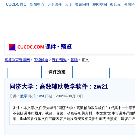
CUCDC首页
新闻中心
大学课件
阅读
知识问答
校园空间
教师库
强国论
高等教育资讯网
>
阅读频道
>
课件预览
>
基础
> 正文
课件预览
课件介绍
课件评论
用户列表
同济大学：高数辅助教学软件：zw21
分类：
数学
格式：
avi
日期：2005年08月08日
备注：本文章/文件仅为课件“同济大学：高数辅助教学软件”（或其中一个章
不包括课件的图片、视频、音频、动画等相关素材，本文章/文件与课件详细
频、flash等多媒体文件可能因客户端没有安装相关插件而无法预览，建议用