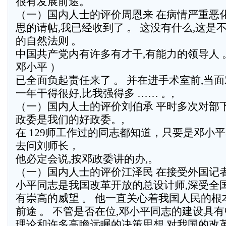
很有发展前途。
（一）国内人士的评价周恩来 在病情严重恶
思的请帖,我已经收到了 。 这没有什么,这是
的自然法则 。
中国共产党内有许多有才干,有能力的领导人 。 
邓小平 ）
已全面负起责任来了 。 并在进手术室前,当面
一年干得很好,比我强得多 …… 。,
（一）国内人士的评价刘伯承 平时多次对部
政委是我们的好政委。,
在 129师工作过的同志都知道，只要是邓小
去问刘师长，
他必定会说,按邓政委讲的办,。
（一）国内人士的评价江泽民 在接受外国记
小平同志是我国改革开放的总设计师,深受全
有崇高的威望 。 他一直关心着我国人民的
前途 。 不管是否在位,邓小平同志的建设具
理论和许多高瞻远瞩的决策思想,对我国的改