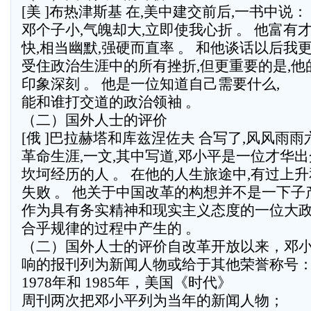
[美 ]布热津斯基 在,美中建交前后,一书中说：
邓个子小,气魄却大,立即使我心折 。 他富有才
快,相当幽默,强硬而直率 。 和他谈话以后我
受住政治生涯中的所有挫折,但更重要的是,
印象深刻 。 他是一位知道自己需要什么,
能和谁打交道的政治领袖 。
（二）国外人士的评价
[俄 ]巴拉赫塔和库兹涅佐夫 合写了,风风雨
革命生涯,一文,其中写道,邓小平是一位才华出
坎坷经历的人 。 在他的人生旅途中,有过上升
失败 。 他关于中国改革的构想并不是一下子产
作为具有务实精神和现实主义态度的一位大政
合乎规律的过程中产生的 。
（二）国外人士的评价自改革开放以来，邓
响的报刊列为新闻人物或给于其他荣誉称号
1978年和 1985年，美国《时代》
周刊两次把邓小平列为当年的新闻人物；