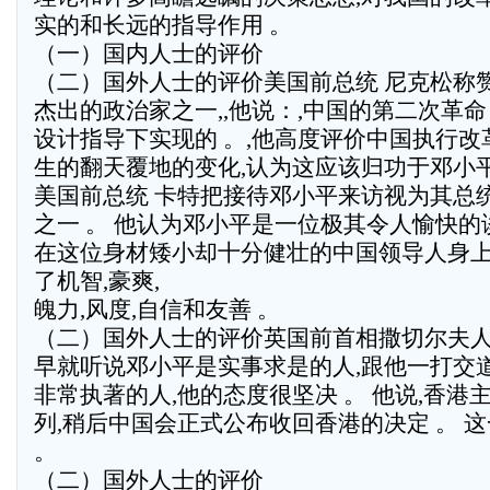
实的和长远的指导作用 。
（一）国内人士的评价
（二）国外人士的评价美国前总统 尼克松称赞
杰出的政治家之一,,他说：,中国的第二次革命
设计指导下实现的 。,他高度评价中国执行
生的翻天覆地的变化,认为这应该归功于邓小平
美国前总统 卡特把接待邓小平来访视为其总
之一 。 他认为邓小平是一位极其令人愉快的
在这位身材矮小却十分健壮的中国领导人身上
了机智,豪爽,
魄力,风度,自信和友善 。
（二）国外人士的评价英国前首相撒切尔夫人
早就听说邓小平是实事求是的人,跟他一打交
非常执著的人,他的态度很坚决 。 他说,香港
列,稍后中国会正式公布收回香港的决定 。 
。
（二）国外人士的评价