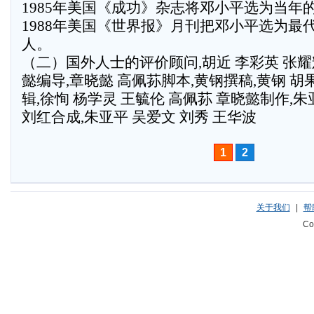
1985年美国《成功》杂志将邓小平选为当年
1988年美国《世界报》月刊把邓小平选为最
人。
（二）国外人士的评价顾问,胡近 李彩英 张耀
懿编导,章晓懿 高佩荪脚本,黄钢撰稿,黄钢 胡
辑,徐恂 杨学灵 王毓伦 高佩荪 章晓懿制作,朱
刘红合成,朱亚平 吴爱文 刘秀 王华波
1
2
关于我们
|
帮
Co