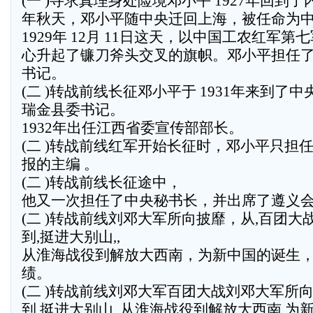
(一 )寻求真理身处险境邓小平 1927年回到
年秋天，邓小平随中央迁回上海，被任命为
1929年 12月 11日这天，以中国工农红军
心升起了镰刀斧头交叉的旗帜。邓小平担任
书记。
(二 )转战前线长征邓小平于 1931年来到了
瑞金县委书记。
1932年出任江西省委宣传部部长。
(二 )转战前线红军开始长征时，邓小平只担
报的主编 。
(二 )转战前线长征途中，
他又一次担任了中央秘书长，并出席了遵义
(二 )转战前线刘邓大军所向披靡，从,百团大战
到,挺进大别山,,
从淮海战役到解放大西南，为新中国的诞生
绩。
(二 )转战前线刘邓大军百团大战刘邓大军所向披
到,挺进大别山,,从淮海战役到解放大西南,为