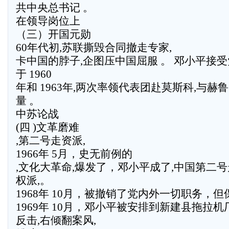
共中央总书记 。
在领导岗位上
（三）开国元勋
60年代初,苏联撕毁合同撤走专家,
卡中国的脖子,企图压中国屈服 。 邓小平接受
于 1960
年和 1963年,两次率领代表团赴莫斯科,与
量 。
中苏论战
(四 )文革磨难
,第二号走资派,
1966年 5月，史无前例的
,文化大革命,爆发了，邓小平成了,中国第二
权派,。
1968年 10月，被撤销了党内外一切职务，
1969年 10月，邓小平被安排到新建县拖拉
反击,右倾翻案风,