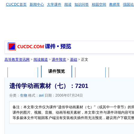
CUCDC首页
新闻中心
大学课件
阅读
知识问答
校园空间
教师库
强国论
高等教育资讯网
>
阅读频道
>
课件预览
>
基础
> 正文
课件预览
课件介绍
课件评论
用户列表
遗传学动画素材（七）：7201
分类：
生物
格式：
avi
日期：2006年07月24日
备注：本文章/文件仅为课件“遗传学动画素材（七）”（或其中一个章节）的
课件的图片、视频、音频、动画等相关素材，本文章/文件与课件详细内容可能有
等多媒体文件可能因客户端没有安装相关插件而无法预览，建议用户下载完