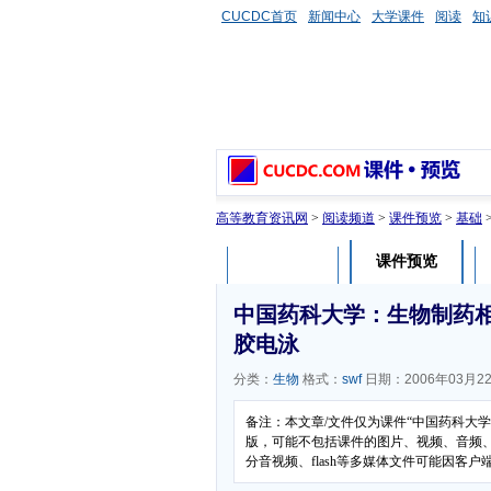
CUCDC首页
新闻中心
大学课件
阅读
知
高等教育资讯网
>
阅读频道
>
课件预览
>
基础
课件预览
课件介绍
中国药科大学：生物制药
胶电泳
分类：
生物
格式：
swf
日期：2006年03月2
备注：本文章/文件仅为课件“中国药科大
版，可能不包括课件的图片、视频、音频
分音视频、flash等多媒体文件可能因