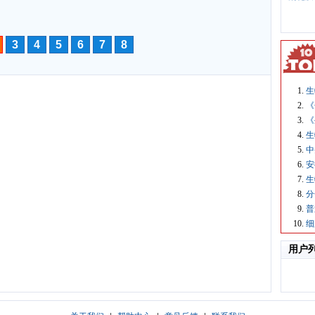
3
4
5
6
7
8
生
《
《
生
中
安
生
分
普
细
用户