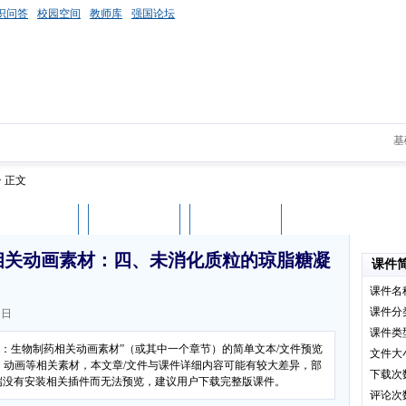
识问答
校园空间
教师库
强国论坛
基
> 正文
课件评论
用户列表
立即下载
相关动画素材：四、未消化质粒的琼脂糖凝
课件
课件名
课件分
2日
课件类
学：生物制药相关动画素材”（或其中一个章节）的简单文本/文件预览
文件大
、动画等相关素材，本文章/文件与课件详细内容可能有较大差异，部
下载次
客户端没有安装相关插件而无法预览，建议用户下载完整版课件。
评论次