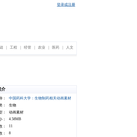
登录或注册
础
|
工程
|
经管
|
农业
|
医药
|
人文
简介
称：
中国药科大学：生物制药相关动画素材
类：
生物
型：
动画素材
4.58MB
小：
11
数：
8
数：