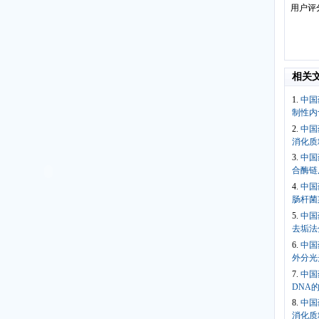
用户评
相关
1.
中国
制性内
2.
中国
消化质
3.
中国
合酶链
4.
中国
肠杆菌
5.
中国
去垢法
6.
中国
外分光
7.
中国
DNA
8.
中国
消化质