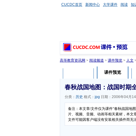
CUCDC首页
新闻中心
大学课件
阅读
知
高等教育资讯网
>
阅读频道
>
课件预览
>
人文
课件预览
课件介绍
春秋战国地图：战国时期
分类：
历史
格式：
jpg
日期：2006年04月1
备注：本文章/文件仅为课件“春秋战国地
片、视频、音频、动画等相关素材，本文章/
文件可能因客户端没有安装相关插件而无