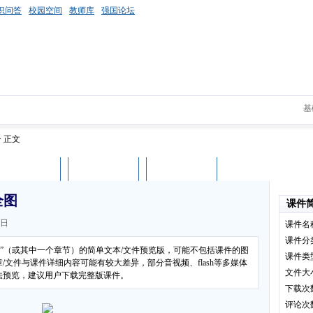
识问答
校园空间
教师库
强国论坛
基
> 正文
课件评论
用户列表
立即下载
全图
课件
4日
课件名
课件分
图”（或其中一个章节）的简单文本/文件预览版，可能不包括课件的图
课件类
文件与课件详细内容可能有较大差异，部分音视频、flash等多媒体
文件大
法预览，建议用户下载完整版课件。
下载次
评论次