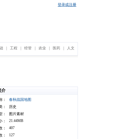
登录或注册
础
|
工程
|
经管
|
农业
|
医药
|
人文
简介
称：
春秋战国地图
类：
历史
型：
图片素材
21.44MB
小：
407
数：
127
数：