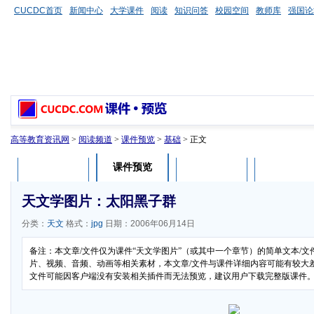
CUCDC首页
新闻中心
大学课件
阅读
知识问答
校园空间
教师库
强国论
高等教育资讯网
>
阅读频道
>
课件预览
>
基础
> 正文
课件预览
课件介绍
课件评论
用户列表
天文学图片：太阳黑子群
分类：
天文
格式：
jpg
日期：2006年06月14日
备注：本文章/文件仅为课件“天文学图片”（或其中一个章节）的简单文本/
片、视频、音频、动画等相关素材，本文章/文件与课件详细内容可能有较大差异
文件可能因客户端没有安装相关插件而无法预览，建议用户下载完整版课件