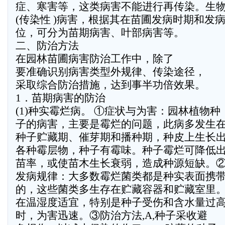
症、寒害等，这类病害不能进行再传染。生
(传染性 )病害，根据其在苗圃发病时期和发
位，可分为苗期病害、叶部病害等。
二、防治方法
在园林苗圃病害防治工作中，除了
要准确识别病害类型外规律、传染途径，
采取综合防治措施，达到事半功倍效果。
1．苗期病害的防治
(1)种实霉烂病。 ①症状与为害：园林植物种
子的病害，主要是霉烂的问题，此病多发生
种子贮藏期、催芽期和播种期，种皮上生长
各种霉层物，种子有霉味。种子霉烂可降低
苗率，或使苗木生长衰弱，造成种源短缺。
发病规律：大多数霉烂菌类都是种实表面携
的，这些菌类多生存在贮藏容器和贮藏室里
在温湿度适宜，特别是种子受伤和含水量过
时，为害迅速。③防治方法,A,种子采收避