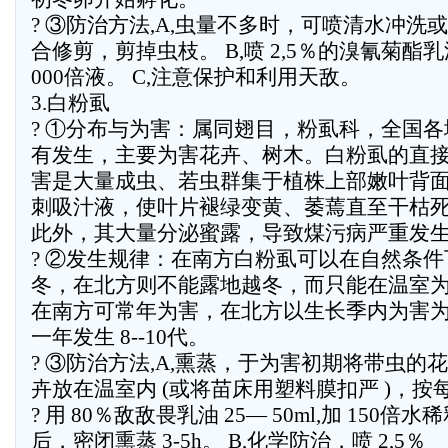
? ③防治方法,A,虫量不多时，可喷清水冲洗
合修剪，剪掉虫枝。 B,喷 2,5％的溴氰菊酯乳油
000倍液。 C,注意保护和利用天敌。
3.白粉虱
? ①分布与为害：属同翅目，粉虱科，全国各
有发生，主要为害花卉、树木。白粉虱的直
害是大量成虫、若虫群集于植株上部嫩叶背
刺吸汁液，使叶片褪绿变黄、萎蔫直至干枯
此外，其大量分泌蜜露，导致煤污病严重发
? ②发生规律：在南方白粉虱可以在自然条件
冬，在北方则不能露地越冬，而只能在温室
在南方可常年为害，在北方以生长季内为害
一年发生 8--10代。
? ③防治方法,A,熏蒸，于为害初期将带虫的花
卉放在温室内 (或将苗床用塑料膜扣严 )，按每 
? 用 80％敌敌畏乳油 25— 50ml,加 150倍水
后，密闭熏蒸 3-5h。 B,化学防治，喷 2,5％