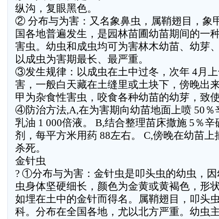
纵沟，复眼黑色。
② 分布与为害：又名象鼻虫，属鞘翅目，象
国各地普遍发生，是园林苗圃幼苗期间的一
害虫。幼虫和成虫均可为害林木幼苗、幼芽
以成虫为害期最长、最严重。
③发生规律：以成虫在土中过冬，次年 4月
害，一般白天藏在土缝里或土块下，傍晚出
甲为杂食性害虫，咬食各种幼苗的幼芽，致
④防治方法,A,在为害期向幼苗地面上喷 50
乳油 1 000倍液。 B,结合整理苗床撒施 5％
剂，每平方米用药 88左右。 C,傍晚在幼苗
杀死。
金针虫
? ①分布与为害：金针虫是叩头虫的幼虫，因
虫身体坚硬细长，颜色为金黄或黄褐色，形
如埋在土中的金针而得名。属鞘翅目，叩头
科。分布在全国各地，尤以北方严重。幼虫