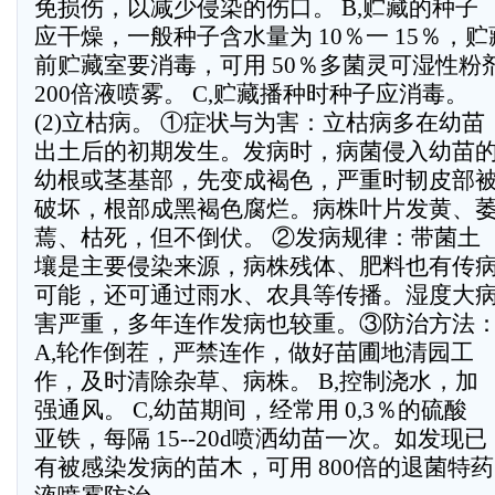
免损伤，以减少侵染的伤口。 B,贮藏的种子
应干燥，一般种子含水量为 10％一 15％，贮
前贮藏室要消毒，可用 50％多菌灵可湿性粉
200倍液喷雾。 C,贮藏播种时种子应消毒。
(2)立枯病。 ①症状与为害：立枯病多在幼苗
出土后的初期发生。发病时，病菌侵入幼苗
幼根或茎基部，先变成褐色，严重时韧皮部
破坏，根部成黑褐色腐烂。病株叶片发黄、
蔫、枯死，但不倒伏。 ②发病规律：带菌土
壤是主要侵染来源，病株残体、肥料也有传
可能，还可通过雨水、农具等传播。湿度大
害严重，多年连作发病也较重。③防治方法
A,轮作倒茬，严禁连作，做好苗圃地清园工
作，及时清除杂草、病株。 B,控制浇水，加
强通风。 C,幼苗期间，经常用 0,3％的硫酸
亚铁，每隔 15--20d喷洒幼苗一次。如发现已
有被感染发病的苗木，可用 800倍的退菌特药