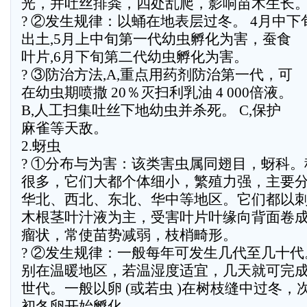
光，并吐丝排粪，四处乱爬，影响苗木生长
? ②发生规律：以蛹在地表层过冬。 4月中下
出土,5月上中旬第一代幼虫孵化为害，蚕食
叶片,6月下旬第二代幼虫孵化为害。
? ③防治方法,A,重点用药剂防治第一代，可
在幼虫期喷撒 20％灭扫利乳油 4 000倍液。
B,人工扫集吐丝下地幼虫并杀死。 C,保护
麻雀等天敌。
2.蚜虫
? ①分布与为害：该类害虫属同翅目，蚜科。
很多，它们大都个体细小，繁殖力强，主要
华北、西北、东北、华中等地区。它们都以
木根茎叶汁液为主，受害叶片叶缘向背面卷
瘤状，常使苗势减弱，枝梢畸形。
? ②发生规律：一般每年可发生几代至几十代
别在温暖地区，若温湿度适宜，几天就可完
世代。一般以卵 (或若虫 )在树枝缝中过冬，次
初冬卵开始孵化。