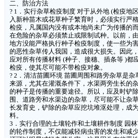
二、防治方法
? 1．实行杂草检疫制度 对于从外地 (检疫地区
入新种苗木或花草种子繁育时，必须实行严
检疫，凡属国内没有或本地尚未广为传播的
在危险的杂草必须禁止或限制试种。以前，
地方没能严格执行种子检疫制度，使一些为
的恶性杂草传人我国，造成很大损失。因此
应对所有传播材料 (种子、接穗、插条等 )都
检疫，使其尽可能不带检疫对象。
? 2．清洁苗圃环境 苗圃周围和路旁杂草是杂
来源，尤其在灌溉条件下，水渠两旁生长的
的种子是传播的重要途径。所以，应及时铲
围、道路旁和水渠边的杂草，尽可能不让杂
长发育史，铲除的杂草应挖坑堆沤处理，成
料。
3．实行合理的土壤轮作和土壤耕作制度 园
的轮作制度，不仅能减轻病虫害的发生和减