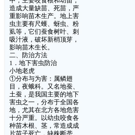
中，主要咬食根和幼苗，
造成大量缺苗、死苗，严
重影响苗木生产。地上害
虫主要有尺蠖、蚜虫、粉
虱等，它们蚕食树叶、刺
吸汁液，破坏新梢顶芽，
影响苗木生长。
二、防治方法
1．地下害虫防治
小地老虎
①分布与为害：属鳞翅
目，夜蛾科。又名地蚕、
土蚕，是我国主要的地下
害虫之一，分布于全国各
地，尤其在北方各地危害
十分严重。以幼虫咬食各
种苗木根、茎，常造成成
片苗子死亡，缺株断垄。