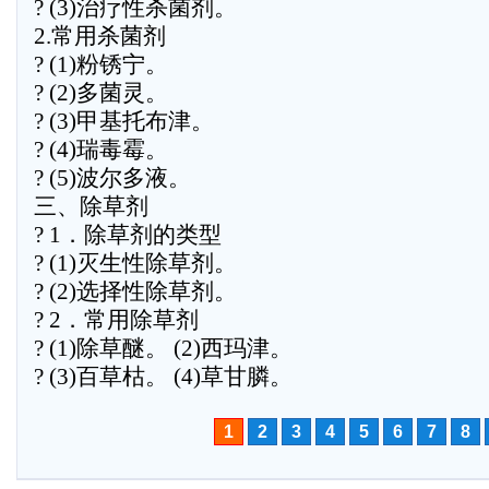
? (3)治疗性杀菌剂。
2.常用杀菌剂
? (1)粉锈宁。
? (2)多菌灵。
? (3)甲基托布津。
? (4)瑞毒霉。
? (5)波尔多液。
三、除草剂
? 1．除草剂的类型
? (1)灭生性除草剂。
? (2)选择性除草剂。
? 2．常用除草剂
? (1)除草醚。 (2)西玛津。
? (3)百草枯。 (4)草甘膦。
1
2
3
4
5
6
7
8