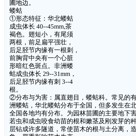
圃地边。
蝼蛄
①形态特征：华北蝼蛄
成虫体长 40--45mm,茶
褐色。翅短小，有尾须
两根，前足扁平强壮，
后足胫节内缘有一根刺，
前胸背中央有一个心脏
形暗红色斑点。非洲蝼
蛄成虫体长 29--31mm，
后足胫节内缘有刺 3--4
根。
②分布与为害：属直翅目，蝼蛄科。常见的
洲蝼蛄，华北蝼蛄分布于全国，但多发生在
全国各地均有分布。为园林苗圃的主要地下
若虫和成虫咬食幼苗的根和嫩茎及刚发芽的
层钻成许多隧道，常使苗木的根与土分离，