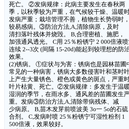
死亡。 ②发病规律：此病主要发生在春秋两
季，以秋季较为严重，在气候较干燥、温暖
发病严重；栽培管理不善，植物生长势弱时
较易感病。③防治方法,A,清除病原，及时
清扫落叶残体并烧毁。 B,合理密植、施肥，
加强通风透光。 C用 25％粉锈宁 2 000倍液
连续 2--3次 (间隔 15-20d)能起到较理想的防
效果。
(2)锈病。 ①症状与为害：锈病也是园林苗圃
常见的一种病害，锈病大多数侵害叶和茎时
上产生大量锈色、橙色或黄色的斑点，严重
叶片枯黄、死亡。②发病规律：多发生于温
湿润的季节，在雨水多、通风差的苗圃发生
重。发病③防治方法,A,清除带病残体、减
少病原。 B,苗木发芽前喷波美 3o一 5o的石硫
合剂。 C,发病时喷 25％粉锈宁可湿性粉剂 1
500倍液，效果较好。