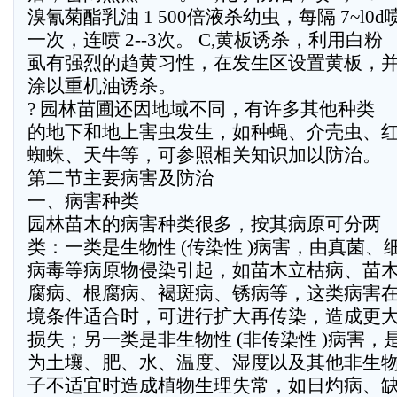
溴氰菊酯乳油 1 500倍液杀幼虫，每隔 7~l0d
一次，连喷 2--3次。 C,黄板诱杀，利用白粉
虱有强烈的趋黄习性，在发生区设置黄板，
涂以重机油诱杀。
? 园林苗圃还因地域不同，有许多其他种类
的地下和地上害虫发生，如种蝇、介壳虫、
蜘蛛、天牛等，可参照相关知识加以防治。
第二节主要病害及防治
一、病害种类
园林苗木的病害种类很多，按其病原可分两
类：一类是生物性 (传染性 )病害，由真菌、
病毒等病原物侵染引起，如苗木立枯病、苗
腐病、根腐病、褐斑病、锈病等，这类病害
境条件适合时，可进行扩大再传染，造成更
损失；另一类是非生物性 (非传染性 )病害，
为土壤、肥、水、温度、湿度以及其他非生
子不适宜时造成植物生理失常，如日灼病、