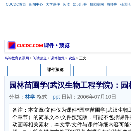
CUCDC首页
新闻中心
大学课件
阅读
知识问答
校园空间
教师库
强国论
高等教育资讯网
>
阅读频道
>
课件预览
>
农业
> 正文
课件预览
课件介绍
课件评论
用户列表
园林苗圃学(武汉生物工程学院)：园
分类：
林学
格式：
ppt
日期：2006年07月10日
备注：本文章/文件仅为课件“园林苗圃学(武汉生物
个章节）的简单文本/文件预览版，可能不包括课件
动画等相关素材，本文章/文件与课件详细内容可能