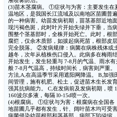
液喷雾防治。
(3)苗木茎腐病。 ①症状与为害：主要发生在
温地区，是我国长江流域及以南地区苗圃普
的一种病害。幼苗发病初期，苗茎基部近地
现污褐色斑，此时叶片开始失绿并下垂，当
围整个茎基部时，全株开始死亡。此时，根
腐烂，仅余木质部，如拔起病死苗，根部皮
完全脱落。 ②发病规律：病菌在病株残体或
越冬，次年从植株伤口侵入。此病多在梅雨
开始发生，发生轻重与 7-8月的气温、雨水
般 7-8月气温高，持续时间长，病害则严重。
方法,A,在高温季节采用遮阳网降温。 B,加强
间管理，施有机肥、松土，促进苗木生长发
强其抗病能力。 C,在发病前及发病初期，喷 1
160波尔多液，每隔 l0-15d喷一次。
(4)根腐病。 ①症状与为害：根腐病在全国各
地苗圃几乎都有发生，针、阔叶苗木均可受
病菌侵染幼苗根部和茎基部，病部下陷缢缩