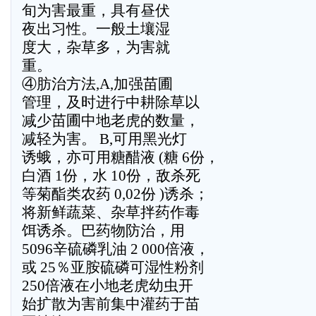
旬为害最重，具有昼伏
夜出习性。一般土壤湿
度大，杂草多，为害就
重。
④肪治方法,A,加强苗圃
管理，及时进行中耕除草以
减少苗圃中地老虎的数量，
减轻为害。 B,可用黑光灯
诱蛾，亦可用糖醋液 (糖 6份，
白酒 1份，水 10份，敌杀死
等菊酯类农药 0,02份 )诱杀；
将新鲜蔬菜、杂草拌药作毒
饵诱杀。巴药物防治，用
5096辛硫磷乳油 2 000倍液，
或 25％亚胺硫磷可湿性粉剂
250倍液在小地老虎幼虫开
始扩散为害前集中灌药于苗