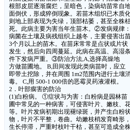
根部皮层逐渐腐烂，呈暗色，染病幼苗常自
面倒伏，形成猝倒现象。若苗木组织已木质
则地上部表现为失绿，顶部枯萎，甚至全株
死。此病主要为害当年生苗木。②发病规律
病菌在土壤及病残组织上越冬，主要侵害出
3个月以上的苗木。在苗床常常是点状或片状
发生，然后向四周蔓延。此病在高温、高湿
件下发病严重。③防治方法,A,选择高燥地
方做苗圃地。 B,田间发现此类病苗时，应立
即带土挖除，并在周围 1m2范围内进行土壤
毒。 C,用 500-1 000倍的恶霉灵药液灌根。
2．叶部瘸害的防治
(1)白粉病。 ①症状与为害：白粉病是园林苗
圃中常见的一种病害，可侵害叶片、嫩枝、
等。叶片发病初期出现褪绿斑，并产生白粉
物，叶片不平整，卷曲。幼嫩枝梢发育畸形
生长停滞，严重时枝叶干枯，甚至可造成全