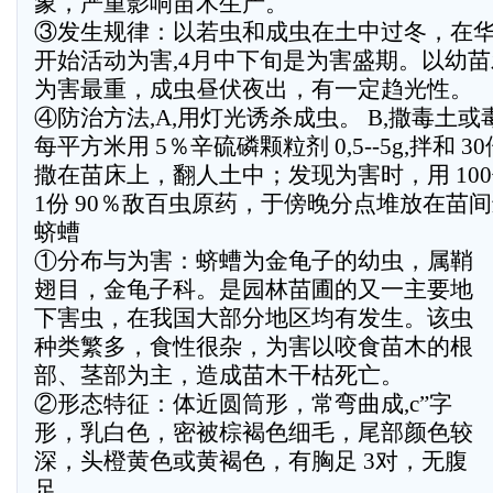
象，严重影响苗木生产。
③发生规律：以若虫和成虫在土中过冬，在华北
开始活动为害,4月中下旬是为害盛期。以幼
为害最重，成虫昼伏夜出，有一定趋光性。
④防治方法,A,用灯光诱杀成虫。 B,撒毒土
每平方米用 5％辛硫磷颗粒剂 0,5--5g,拌和 
撒在苗床上，翻人土中；发现为害时，用 10
1份 90％敌百虫原药，于傍晚分点堆放在苗
蛴螬
①分布与为害：蛴螬为金龟子的幼虫，属鞘
翅目，金龟子科。是园林苗圃的又一主要地
下害虫，在我国大部分地区均有发生。该虫
种类繁多，食性很杂，为害以咬食苗木的根
部、茎部为主，造成苗木干枯死亡。
②形态特征：体近圆筒形，常弯曲成,c”字
形，乳白色，密被棕褐色细毛，尾部颜色较
深，头橙黄色或黄褐色，有胸足 3对，无腹
足。