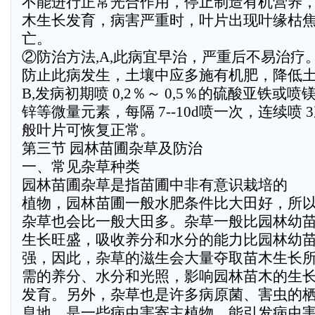
不能进行正常光合作用，停止制造有机营养
木生长发育，病害严重时，叶片出现叶缘枯
亡。
②防治方法,A,此病宜早治，严重后不易治疗
防止此病发生，土壤中应多施有机肥，降低土壤
B,发病初期喷 0,2％～ 0,5％的硫酸亚铁或喷
锌等微量元素，每隔 7--10d喷一次，连续喷 
般叶片可恢复正常。
第三节 园林苗圃杂草及防治
一、常见杂草种类
园林苗圃杂草是指苗圃中非有意识栽培的
植物，园林苗圃一般水肥条件比大田好，所
杂草也会比一般大田多。杂草一般比园林幼
生长旺盛，吸收养分和水分的能力比园林幼
强，因此，杂草的滋生会大量夺取苗木生长
需的养分、水分和光照，影响园林苗木的生
发育。另外，杂草也是许多病原菌、害虫的
息地，是一些病虫害寄主植物，能引发病虫