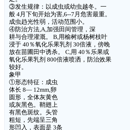
③发生规律：以成虫或幼虫越冬。一
般 4月下旬开始为害,6--7月危害最重。
成虫趋光性弱，活动范围小。
④防治方法,A,加强田间管理，深
耕与合理灌溉。 B,用榆树或杨树枝叶
浸于 40％氧化乐果乳剂 30倍液，傍晚
放在苗圃田中诱杀。 C,用 40％乐果或
氧化乐果乳剂 800倍液喷洒，防治效果
较好。
象甲
①形态特征：成虫
体长 8— 12mm,卵
圆形，全体灰黄色
或灰黑色。鞘翅上
有黑色斑纹。头管
粗短，先端呈三角
形凹入，表面是 3条