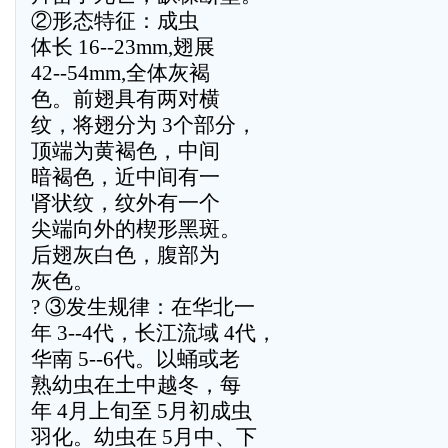
②形态特征：成虫
体长 16--23mm,翅展
42--54mm,全体灰褐
色。前翅具有两对横
纹，将翅分为 3个部分，
顶端为黄褐色，中间
暗褐色，近中间有一
肾状纹，纹外有一个
尖端向外的楔形黑斑。
后翅灰白色，腹部为
灰色。
? ③发生规律：在华北一
年 3--4代，长江流域 4代，
华南 5--6代。以蛹或老
熟幼虫在土中越冬，每
年 4月上旬至 5月初成虫
羽化。幼虫在 5月中、下