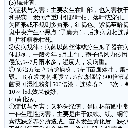
(3)褐斑病。
①症状与为害：主要发生在叶部，也为害枝
和果实，发病严重时引起叶枯、落叶或穿孔
为圆形或不规则多角形，红褐色、紫褐至暗
斑中央产生小黑点 (子囊壳 )，后期病斑相连
叶片和植株枯死。
②发病规律：病菌以菌丝体或分生孢子器在
体越冬，一般翌年 5月上旬，孢子借风力传
侵染,6--7月雨水多，湿度大，发病重。
③ 防治方法,A,清除病株，清扫苗圃落叶，集
毁。 B,在发病初期喷 75％代森锰锌 500倍液或
菌灵可湿性粉剂 500倍液，连续喷 2— 3次
10～ l5d,效果较好。
(4)黄化病。
①症状与为害：又称失绿病，是园林苗圃中
一种生理性病害，主要是由于缺铁、镁、铜
素或缺乏养分所造成。苗木发生黄化后，缺