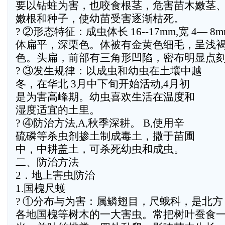
要以钻蛀为害，也咬食根茎，危害苗木嫩茎
嫩根和种子，使幼苗受害逐渐枯死。
? ②形态特征：成虫体长 16--17mm,宽 4— 8
体扁平，深栗色。体被有金黄色细毛，呈浅
色。头扁，前部有三角形凹陷，密布明显点
? ③发生规律：以成虫和幼虫在土壤中越
冬，在华北 3月中下旬开始活动,4月初
是为害高峰期。幼虫喜欢生活在温度和
湿度适宜的土里。
? ④防治方法,A,秋季深耕。 B,使用辛
硫磷等杀虫剂掺土制成毒土，撒于苗圃
中，中耕盖土，可杀死幼虫和成虫。
二、防治方法
2．地上害虫防治
1.国槐尺蠖
? ①分布与为害：属鳞翅目，尺蛾科，是北方
各地国槐等树木的一大害虫。常把树叶蚕食