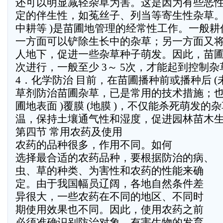
还可以明显减轻杂草为害。这是因为有些恶
定的伴生性，如菟丝子、列当等寄生性杂草。
中耕等 )是苗圃地管理的经常性工作。一般
一方面可以铲除生长中的杂草；另一方面又
人地下，促进一些杂草种子萌发。因此，苗
次进行，一般至少 3～ 5次，才能起到控制
4．化学防治 目前，在苗圃播种前或播种后 (
草剂防治苗圃杂草，已是常用的技术措施；也
圃地表面 )覆膜 (地膜 )，不仅能杀死萌发
温，保持土壤通气性和湿度，促进园林苗木
第四节 常用农药及使用
农药的品种很多，作用不同。如何
选择最合适的农药品种，要根据防治的病、
虫、草的种类、为害性和农药的性能来确
定。由于我国幅员辽阔，各地自然条件差
异很大，一些农药在不同的地区、不同时
期使用效果也不同。因此，使用农药之前
必须准确识别防治对象、有害生物的发育