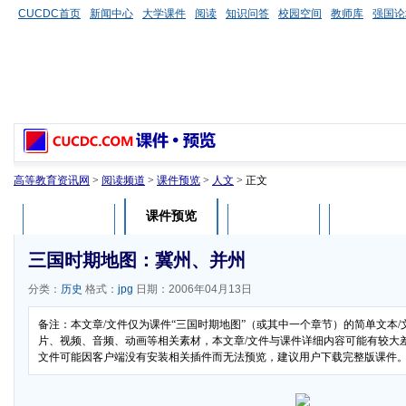
CUCDC首页
新闻中心
大学课件
阅读
知识问答
校园空间
教师库
强国论
高等教育资讯网
>
阅读频道
>
课件预览
>
人文
> 正文
课件预览
课件介绍
课件评论
用户列表
三国时期地图：冀州、并州
分类：
历史
格式：
jpg
日期：2006年04月13日
备注：本文章/文件仅为课件“三国时期地图”（或其中一个章节）的简单文本
片、视频、音频、动画等相关素材，本文章/文件与课件详细内容可能有较大差异
文件可能因客户端没有安装相关插件而无法预览，建议用户下载完整版课件