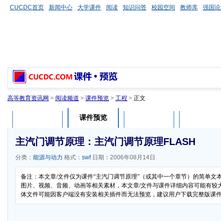
CUCDC首页
新闻中心
大学课件
阅读
知识问答
校园空间
教师库
强国论
高等教育资讯网
>
阅读频道
>
课件预览
>
工程
> 正文
课件预览
课件介绍
课件评论
用户列表
主汽门调节原理：主汽门调节原理FLASH
分类：
能源与动力
格式：
swf
日期：2006年08月14日
备注：本文章/文件仅为课件“主汽门调节原理”（或其中一个章节）的简单文
图片、视频、音频、动画等相关素材，本文章/文件与课件详细内容可能有较大差
体文件可能因客户端没有安装相关插件而无法预览，建议用户下载完整版课