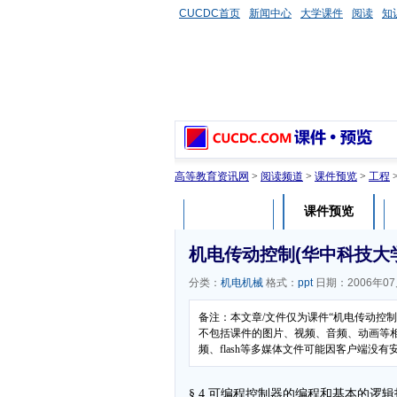
CUCDC首页
新闻中心
大学课件
阅读
知
高等教育资讯网
>
阅读频道
>
课件预览
>
工程
课件预览
课件介绍
机电传动控制(华中科技大学)
分类：
机电机械
格式：
ppt
日期：2006年07
备注：本文章/文件仅为课件“机电传动控制
不包括课件的图片、视频、音频、动画等
频、flash等多媒体文件可能因客户端没
§ 4 可编程控制器的编程和基本的逻