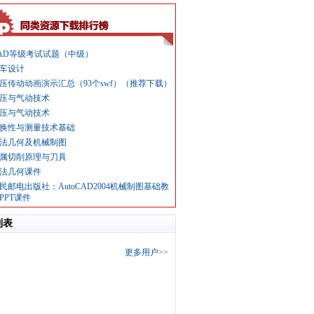
AD等级考试试题（中级）
车设计
压传动动画演示汇总（93个swf）（推荐下载）
压与气动技术
压与气动技术
换性与测量技术基础
法几何及机械制图
属切削原理与刀具
法几何课件
民邮电出版社：AutoCAD2004机械制图基础教
PPT课件
列表
更多用户>>