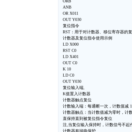
ORB
ANB
OR X011
OUT Y030
复位指令
RST：用于对计数器、移位寄存器的
计数器及复位指令使用示例
LD X000
RST C0
LD X401
OUT C0
K 10
LD C0
OUT Y030
复位输入端,
K值置入计数器
计数器触点复位
计数输入端：每通断一次，计数值减 1
计数器触点：当计数值减为零时，计
直保持直到被复位指令复位
注,当复位输入保持时，计数信号不起
计数器有掉电保护