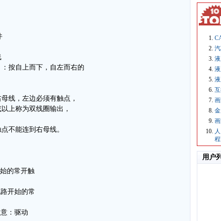
件
C
汽
线
液
）：按自上而下，自左而右的
液
液
互
右母线，左边必须有触点，
画
或以上称为双线圈输出，
金
画
触点不能连到右母线。
人
程
用户
开始的常开触
支电路开始的常
，注意：驱动