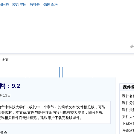
识问答
校园空间
教师库
强国论坛
基
> 正文
课件评论
用户列表
立即下载
：9.2
课件
月13日
课件名
课件分
(华中科技大学)”（或其中一个章节）的简单文本/文件预览版，可能
课件类
相关素材，本文章/文件与课件详细内容可能有较大差异，部分音视
文件大
有安装相关插件而无法预览，建议用户下载完整版课件。
下载次
评论次
辑指令