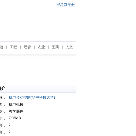
登录或注册
础
|
工程
|
经管
|
农业
|
医药
|
人文
简介
称：
机电传动控制(华中科技大学)
类：
机电机械
型：
教学课件
7.96MB
小：
2
数：
2
数：