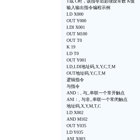
T或 C时，该指令后必须设常数 K值
输入输出指令编程示例
LD X000
OUT Y000
LDI X001
OUT M100
OUT T0
K 19
LD T0
OUT Y001
LD,LDI地址码,X,Y,C,T,M
OUT地址码,Y,C,T,M
逻辑指令
与指令
AND：, 与,,串联一个常开触点
ANI：, 与非,,串联一个常闭触点
地址码,X,Y,M,T,C
LD X002
AND M102
OUT Y035
LD Y035
ANI X003