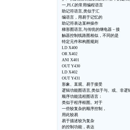
一,PLC的常用编程语言
助记符语言,类似于汇
编语言，用易于记忆的
助记符表达某种操作
梯形图语言,与传统的继电器－接
触器控制线路图相似，不同的是
特定元件和构图规则
LD X400
OR X402
ANI X401
OUT Y430
LD X402
OUT Y431
形象、直观、易于接受
逻辑功能图语言,类似于与、或、非逻
顺序功能流程图语言：
类似于程序框图。对于
一些较复杂的顺序控制，
用此较易
易于描述较为复杂
的控制功能，表达