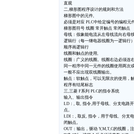
直观
二,梯形图程序设计的规则和方法
梯形图中的元件,
必须是对应 PLC中给定编号的编程元
梯形图符号 线圈 常开触点 常闭触点
母线：假象能电流从左母线流向右母
逻辑行（每一继电器线圈为一逻辑行
顺序画逻辑行
线圈和触点的使用,
线圈：广义的线圈。线圈右边必须连
同一程序中同一元件的线圈使用两次
一般不应出现双线圈输出。
触点：软触点，可以无限次的使用，
程序有结尾标志
三,三菱 F系列 PLC的指令系统
输入、输出指令
LD：, 取, 指令,用于母线、分支电路
点。
LDI：, 取反, 指令，用于母线、分
闭触点。
OUT：输出，驱动 Y,M,T,C的线圈