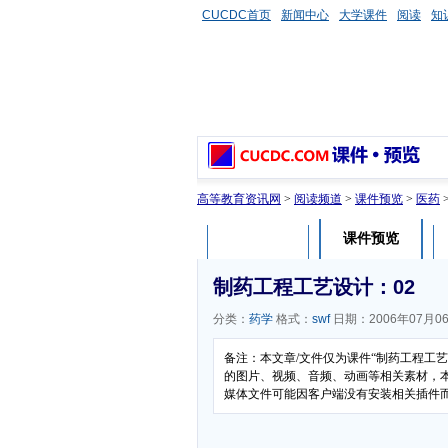
CUCDC首页
新闻中心
大学课件
阅读
知
高等教育资讯网
>
阅读频道
>
课件预览
>
医药
课件预览
课件介绍
制药工程工艺设计：02
分类：
药学
格式：
swf
日期：2006年07月0
备注：本文章/文件仅为课件“制药工程工
的图片、视频、音频、动画等相关素材，本文
媒体文件可能因客户端没有安装相关插件