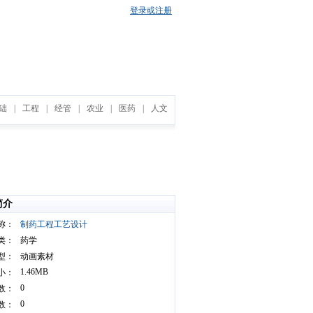
登录或注册
础
|
工程
|
经管
|
农业
|
医药
|
人文
简介
称：
制药工程工艺设计
类：
药学
型：
动画素材
1.46MB
小：
0
数：
0
数：