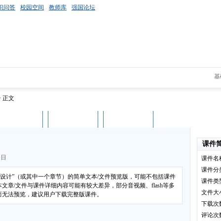
识问答
校园空间
教师库
强国论坛
基
> 正文
课件评论
用户列表
立即下载
课件
6日
课件名
课件分
艺设计”（或其中一个章节）的简单文本/文件预览版，可能不包括课件
课件类
章/文件与课件详细内容可能有较大差异，部分音视频、flash等多
文件大
而无法预览，建议用户下载完整版课件。
下载次
评论次