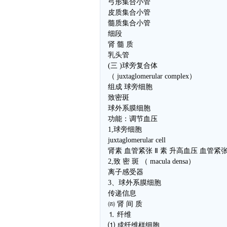
弓形集合小管
皮质集合小管
髓质集合小管
细段
肾 髓 质
乳头管
(三 )球旁复合体
（ juxtaglomerular complex）
组成 球旁细胞
致密斑
球外系膜细胞
功能：调节血压
1,球旁细胞
juxtaglomerular cell
肾素 血管紧张 Ⅱ 素 升高血压 血管紧张 
2,致 密 斑 （ macula densa）
离子感受器
3、球外系膜细胞
传递信息
㈣ 肾 间 质
⒈ 纤维
⑴ 成纤维样细胞