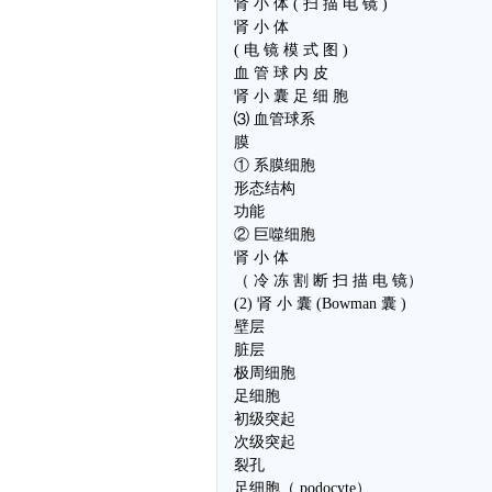
肾 小 体 ( 扫 描 电 镜 )
肾 小 体
( 电 镜 模 式 图 )
血 管 球 内 皮
肾 小 囊 足 细 胞
⑶ 血管球系
膜
① 系膜细胞
形态结构
功能
② 巨噬细胞
肾 小 体
（ 冷 冻 割 断 扫 描 电 镜）
(2) 肾 小 囊 (Bowman 囊 )
壁层
脏层
极周细胞
足细胞
初级突起
次级突起
裂孔
足细胞（ podocyte）