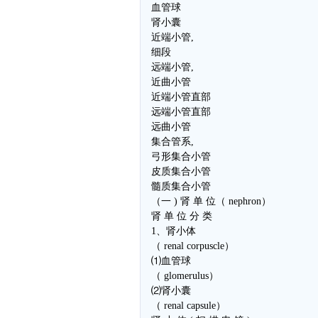
血管球
肾小囊
近端小管,
细段
远端小管,
近曲小管
近端小管直部
远端小管直部
远曲小管
集合管系,
弓形集合小管
皮质集合小管
髓质集合小管
（一 ) 肾 单 位（ nephron）
肾 单 位 分 类
1、肾小体
（ renal corpuscle）
⑴血管球
（ glomerulus）
⑵肾小囊
（ renal capsule）