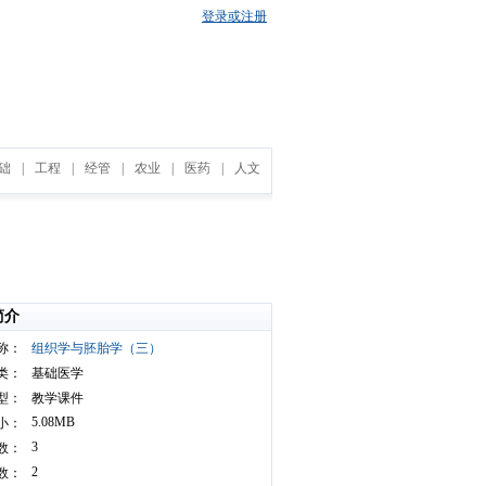
登录或注册
础
|
工程
|
经管
|
农业
|
医药
|
人文
简介
称：
组织学与胚胎学（三）
类：
基础医学
型：
教学课件
5.08MB
小：
3
数：
2
数：