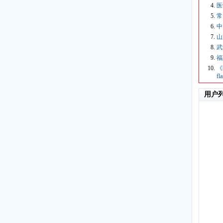
医
常
中
山
武
福
《
f
用户