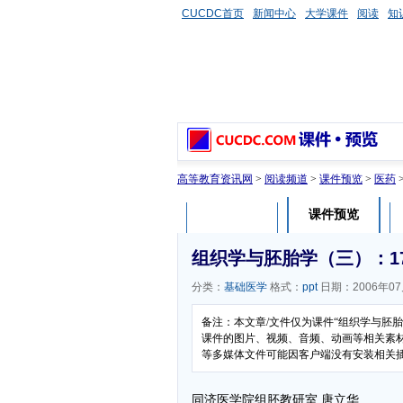
CUCDC首页
新闻中心
大学课件
阅读
知
高等教育资讯网
>
阅读频道
>
课件预览
>
医药
课件预览
课件介绍
组织学与胚胎学（三）：17kidn
分类：
基础医学
格式：
ppt
日期：2006年07
备注：本文章/文件仅为课件“组织学与胚
课件的图片、视频、音频、动画等相关素材，
等多媒体文件可能因客户端没有安装相关
同济医学院组胚教研室 唐立华