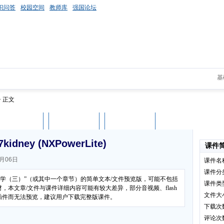
识问答
校园空间
教师库
强国论坛
基
> 正文
课件评论
用户列表
立即下载
ey (NXPowerLite)
课件
月06日
课件名
课件分
胎学（三）”（或其中一个章节）的简单文本/文件预览版，可能不包括
课件类
本文章/文件与课件详细内容可能有较大差异，部分音视频、flash
文件大
插件而无法预览，建议用户下载完整版课件。
下载次
评论次