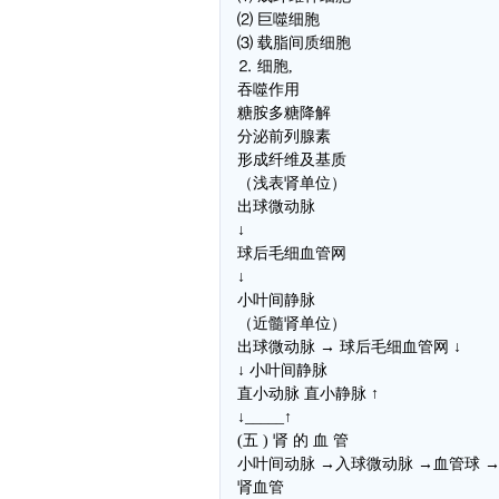
⑵ 巨噬细胞
⑶ 载脂间质细胞
⒉ 细胞,
吞噬作用
糖胺多糖降解
分泌前列腺素
形成纤维及基质
（浅表肾单位）
出球微动脉
↓
球后毛细血管网
↓
小叶间静脉
（近髓肾单位）
出球微动脉 → 球后毛细血管网 ↓
↓ 小叶间静脉
直小动脉 直小静脉 ↑
↓_____↑
(五 ) 肾 的 血 管
小叶间动脉 →入球微动脉 →血管球 
肾血管