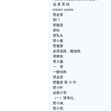
泌 尿 系 统
urinary system
肾皮质
肾门
肾髓质
肾柱
肾乳头
肾小盏
肾被膜
皮质迷路，髓放线
肾锥体
肾大盏
一、肾
一般结构
肾皮质
肾髓质 肾 小 叶
肾小叶
泌尿小管
（一）肾单位,
肾小体,
肾小管,