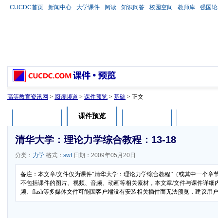
CUCDC首页
新闻中心
大学课件
阅读
知识问答
校园空间
教师库
强国论
高等教育资讯网
>
阅读频道
>
课件预览
>
基础
> 正文
课件预览
课件介绍
课件评论
用户列表
清华大学：理论力学综合教程：13-18
分类：
力学
格式：
swf
日期：2009年05月20日
备注：本文章/文件仅为课件“清华大学：理论力学综合教程”（或其中一个章
不包括课件的图片、视频、音频、动画等相关素材，本文章/文件与课件详细
频、flash等多媒体文件可能因客户端没有安装相关插件而无法预览，建议用