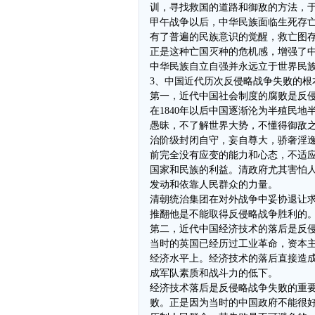
训，寻找救国的道路和御敌的方法，
甲午战争以后，中华民族面临生死存
有了普遍的民族意识的觉醒，救亡图
正是这种亡国灭种的危机感，增强了
中华民族自立自强并永远立于世界民
3、中国近代历次反侵略战争失败的根
第一，近代中国社会制度的腐败是反
在1840年以后中国逐渐沦为半殖民
愚昧，不了解世界大势，不懂得御敌
治阶级封闭自守，妄自尊大，骄奢淫
前完全没有应变的能力和心态，不适
国家和民族的利益。清政府尤其害怕
发动和依靠人民群众的力量。
清朝统治集团在对外战争中妥协退让
推翻他是不能取得反侵略战争胜利的
第二，近代中国经济技术的落后是反
当时的英国已经历过工业革命，资本
经济水平上。经济技术的落后直接造
成军队素质和战斗力的低下。
经济技术落后是反侵略战争失败的重
败。正是因为当时的中国政府不能很