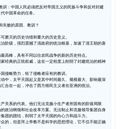
。
的教训：中国人民必须把反对帝国主义的民族斗争和反对封建
近代中国革命的任务。
和失败的原因、教训？
不可磨灭的历史功绩和重大的历史意义。
统治阶级，强烈震撼了清政府的统治根基，加速了清王朝的衰
的最高峰，具有不同以往农民战争的新的历史特点。
儒家经典的正统权威，这在一定程度上削弱了封建统治的精神
外国侵略势力，给了侵略者应有的教训。
运动中，太平天国起义是其中时间最久、规模最大、影响最深
动汇合在一起，冲击了西方殖民主义者在亚洲的统治。
生产关系的代表。他们无法克服小生产者所固有的阶级局限
确的政治纲领和社会改革方案。无法制止和克服领导集团自身
导集团的团结，削弱了太平天国的向心力和战斗力。
群众的，但是拜上帝教不是科学的思想理论，它不仅不能正确
害。