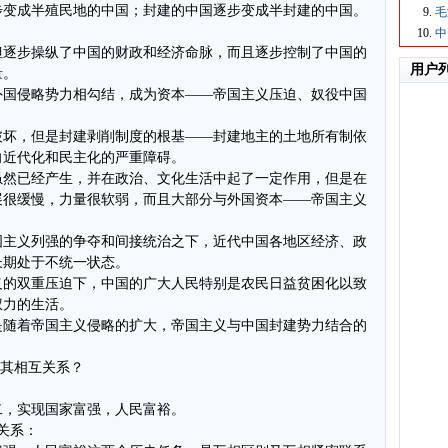
步变成半殖民地的中国；封建的中国逐步变成半封建的中国。
毛
中
但逐步操纵了中国的财政和经济命脉，而且逐步控制了中国的
用户
量。
外国侵略势力相勾结，成为资本——帝国主义压迫、奴役中国
破坏，但是封建剥削制度的根基——封建地主的土地所有制依
向近代化和民主化的严重障碍。
虽然已经产生，并在政治、文化生活中起了一定作用，但是在
展很缓慢，力量很软弱，而且大部分与外国资本——帝国主义
。
国主义列强的争夺和间接统治之下，近代中国各地区经济、政
长期处于不统一状态。
义的双重压迫下，中国的广大人民特别是农民日益贫困化以致
权力的生活。
是随着帝国主义侵略的扩大，帝国主义与中国封建势力结合的
及其相互关系？
二，实现国家富强，人民富裕。
关系：