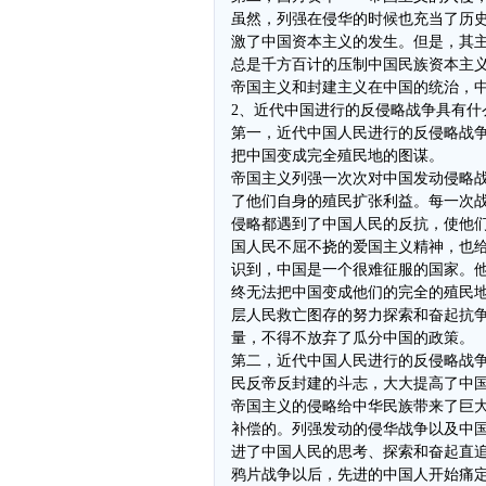
虽然，列强在侵华的时候也充当了历
激了中国资本主义的发生。但是，其
总是千方百计的压制中国民族资本主
帝国主义和封建主义在中国的统治，
2、近代中国进行的反侵略战争具有什
第一，近代中国人民进行的反侵略战
把中国变成完全殖民地的图谋。
帝国主义列强一次次对中国发动侵略
了他们自身的殖民扩张利益。每一次
侵略都遇到了中国人民的反抗，使他
国人民不屈不挠的爱国主义精神，也
识到，中国是一个很难征服的国家。
终无法把中国变成他们的完全的殖民
层人民救亡图存的努力探索和奋起抗
量，不得不放弃了瓜分中国的政策。
第二，近代中国人民进行的反侵略战
民反帝反封建的斗志，大大提高了中
帝国主义的侵略给中华民族带来了巨
补偿的。列强发动的侵华战争以及中
进了中国人民的思考、探索和奋起直
鸦片战争以后，先进的中国人开始痛