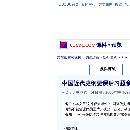
CUCDC首页
新闻中心
大学课件
阅读
知
高等教育资讯网
>
阅读频道
>
课件预览
>
人文
课件预览
课件介绍
中国近代史纲要课后习题
分类：
历史
格式：
txt
日期：2009年06月03
备注：本文章/文件仅为课件“中国近代史
可能不包括课件的图片、视频、音频、动
视频、flash等多媒体文件可能因客户端
上编综述：