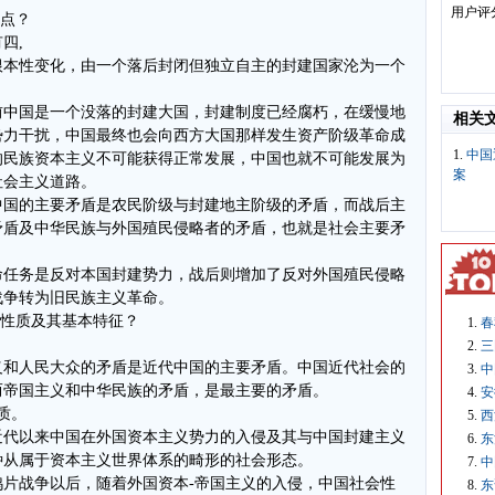
用户评
起点？
四,
根本性变化，由一个落后封闭但独立自主的封建国家沦为一个
前中国是一个没落的封建大国，封建制度已经腐朽，在缓慢地
相关
势力干扰，中国最终也会向西方大国那样发生资产阶级革命成
1.
中国
的民族资本主义不可能获得正常发展，中国也就不可能发展为
案
社会主义道路。
中国的主要矛盾是农民阶级与封建地主阶级的矛盾，而战后主
矛盾及中华民族与外国殖民侵略者的矛盾，也就是社会主要矛
命任务是反对本国封建势力，战后则增加了反对外国殖民侵略
战争转为旧民族主义革命。
会性质及其基本特征？
春
三
义和人民大众的矛盾是近代中国的主要矛盾。中国近代社会的
中
而帝国主义和中华民族的矛盾，是最主要的矛盾。
安
质。
西
近代以来中国在外国资本主义势力的入侵及其与中国封建主义
东
种从属于资本主义世界体系的畸形的社会形态。
中
片战争以后，随着外国资本-帝国主义的入侵，中国社会性
东