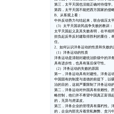
第三，太平天国也没能正确对待儒学
第四，太平天国不能把西方国家的侵
B、从客观上看：
中外反动势力勾结起来，联合镇压太
（3）太平天国农民战争失败的教训：
太平天国起义及其失败表明，在半殖
担负起反帝反封建取得胜利的重任，
任。
2、如何认识洋务运动的性质和失败的
（1）洋务运动的性质
洋务运动是清朝封建统治阶级中的洋
具有进步性，也具有落后保守性。
（2）洋务运动的失败的原因
第一，洋务运动具有封建性。洋务运动
中国固有的制度与道德的前提下，以
治的目的，这就严重限制了洋务运动
第二，洋务运动对外国具有依赖性。
略控制，他们并不希望中国真正富强
的，无异与虎谋皮。
第三，洋务企业的管理具有腐朽性。
的，企业内部充斥着营私舞弊、贪污