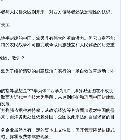
。
略者与人民群众区别开来，对西方侵略者还缺乏理性的认识。
平天国。
民地半封建的中国，农民具有伟大的革命潜力。但它自身不能
单纯的农民战争不可能完成争取民族独立和人民解放的历史重
原因、教训？
务派为了维护清朝的封建统治而实行的一场自救改革运动，即
的指导思想是“中学为体”“西学为用”，洋务派企图在不改变
吸取西方近代生产技术为手段，来达到维护和巩固中国封建统
的发展。
西方列强依据种种特权，从政治经济等各方面加紧对中国的侵
起来，而洋务派处处依赖外国，企图以此来达到自强求富的目
洋务企业虽然具有一定的资本主义性质，但其管理確是封建式
中饱、挥霍浪费等腐败现象。