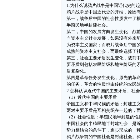
1.为什么说鸦片战争是中国近代史的
鸦片战争是中国近代史的开端，原因有
第一，战争后中国的社会性质发生了
半殖民地半封建社会。
第二，中国的发展方向发生变化，战
向资本主义社会发展，如果没有外来
为资本主义国家；而鸦片战争后中国
成熟的资本主义社会，而最终选择了
第三，社会主要矛盾发生变化，战前
要矛盾则包括农民阶级和地主阶级的
盾复杂化。
第四是革命任务发生变化，原先的革
的任务，革命的性质也由传统的农民
2.怎样认识近代中国的主要矛盾、社
（1）近代中国的主要矛盾
帝国主义和中华民族的矛盾；封建主
两对主要矛盾是互相交织在一起的，
（2）社会性质：半殖民地半封建的性
中国社会的半殖民地半封建社会，是
势力相结合的条件下，逐步形成的一
鸦片战争前的中国社会是封建社会。鸦