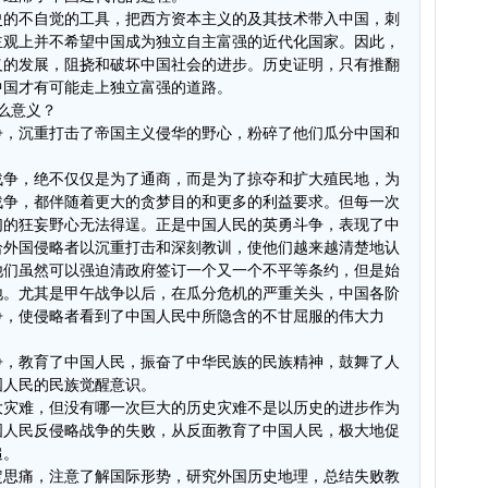
史的不自觉的工具，把西方资本主义的及其技术带入中国，刺
主观上并不希望中国成为独立自主富强的近代化国家。因此，
义的发展，阻挠和破坏中国社会的进步。历史证明，只有推翻
中国才有可能走上独立富强的道路。
么意义？
争，沉重打击了帝国主义侵华的野心，粉碎了他们瓜分中国和
战争，绝不仅仅是为了通商，而是为了掠夺和扩大殖民地，为
战争，都伴随着更大的贪梦目的和更多的利益要求。但每一次
们的狂妄野心无法得逞。正是中国人民的英勇斗争，表现了中
给外国侵略者以沉重打击和深刻教训，使他们越来越清楚地认
他们虽然可以强迫清政府签订一个又一个不平等条约，但是始
地。尤其是甲午战争以后，在瓜分危机的严重关头，中国各阶
争，使侵略者看到了中国人民中所隐含的不甘屈服的伟大力
争，教育了中国人民，振奋了中华民族的民族精神，鼓舞了人
国人民的民族觉醒意识。
大灾难，但没有哪一次巨大的历史灾难不是以历史的进步作为
国人民反侵略战争的失败，从反面教育了中国人民，极大地促
追。
定思痛，注意了解国际形势，研究外国历史地理，总结失败教