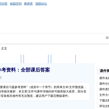
识问答
校园空间
教师库
强国论坛
基
> 正文
课件评论
用户列表
立即下载
参考资料：全部课后答案
课件
日
课件名
课件分
纲要课后习题参考资料”（或其中一个章节）的简单文本/文件预览版，
课件类
画等相关素材，本文章/文件与课件详细内容可能有较大差异，部分音
文件大
没有安装相关插件而无法预览，建议用户下载完整版课件。
下载次
评论次