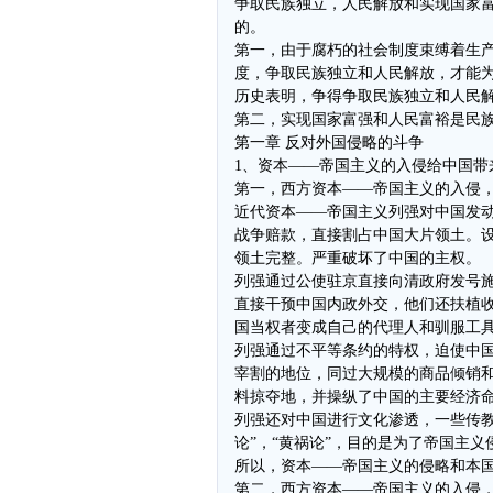
争取民族独立，人民解放和实现国家
的。
第一，由于腐朽的社会制度束缚着生
度，争取民族独立和人民解放，才能
历史表明，争得争取民族独立和人民
第二，实现国家富强和人民富裕是民
第一章 反对外国侵略的斗争
1、资本——帝国主义的入侵给中国带
第一，西方资本——帝国主义的入侵
近代资本——帝国主义列强对中国发
战争赔款，直接割占中国大片领土。
领土完整。严重破坏了中国的主权。
列强通过公使驻京直接向清政府发号
直接干预中国内政外交，他们还扶植
国当权者变成自己的代理人和驯服工
列强通过不平等条约的特权，迫使中
宰割的地位，同过大规模的商品倾销
料掠夺地，并操纵了中国的主要经济
列强还对中国进行文化渗透，一些传教
论”，“黄祸论”，目的是为了帝国主
所以，资本——帝国主义的侵略和本
第二，西方资本——帝国主义的入侵