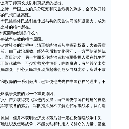
于是有了师夷长技以制夷思想的提出。
亡之际，帝国主义的瓜分狂潮和民族危机的刺激，全民族开始
存的思想日益高涨。
中华民族整体民族利益休戚与共的民族认同感和凝聚力，成为
族之林的根本所在。
本原因和教训是什么？
侵略战争失败的根本原因。
地半封建社会的过程中，清王朝统治者从皇帝到权贵，大都昏庸
之策。由于政治腐败、经济落后和文化保守，一方面使清朝统
逸，盲目进攻；另一方面又使统治者和清军指挥人员在战争面
应于近代战争，不少将帅贪生怕死，临阵脱逃，有的甚至出卖
人民群众，担心人民群众动员起来会危及自身统治，所以不敢
求和投降的一系列做法，已经使他失去在中国存在的理由，不
。
侵略战争失败的另一个重要原因。
主义生产力获得突飞猛进的发展，而中国仍停留在封建的自然
成军事装备的落后，军队指挥员不了解近代军事战术，从而造
要原因，但并不表明经济技术落后就一定在反侵略战争中失
好地组织反侵略战争，不能发动和利用人民群众的力量，甚至