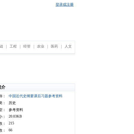
登录或注册
础
|
工程
|
经管
|
农业
|
医药
|
人文
简介
称：
中国近代史纲要课后习题参考资料
类：
历史
型：
参考资料
20.03KB
小：
215
数：
66
数：