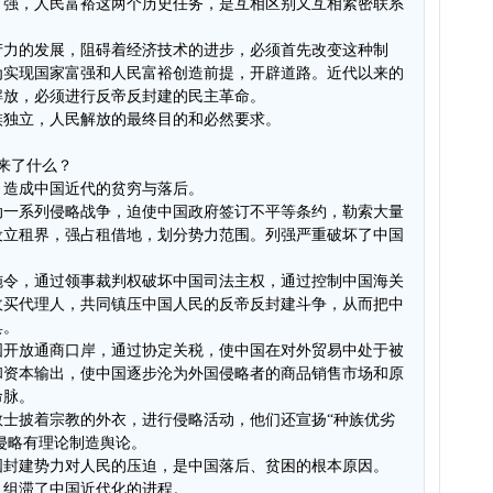
富强，人民富裕这两个历史任务，是互相区别又互相紧密联系
产力的发展，阻碍着经济技术的进步，必须首先改变这种制
为实现国家富强和人民富裕创造前提，开辟道路。近代以来的
解放，必须进行反帝反封建的民主革命。
族独立，人民解放的最终目的和必然要求。
来了什么？
，造成中国近代的贫穷与落后。
动一系列侵略战争，迫使中国政府签订不平等条约，勒索大量
设立租界，强占租借地，划分势力范围。列强严重破坏了中国
施令，通过领事裁判权破坏中国司法主权，通过控制中国海关
收买代理人，共同镇压中国人民的反帝反封建斗争，从而把中
具。
国开放通商口岸，通过协定关税，使中国在对外贸易中处于被
和资本输出，使中国逐步沦为外国侵略者的商品销售市场和原
命脉。
士披着宗教的外衣，进行侵略活动，他们还宣扬“种族优劣
义侵略有理论制造舆论。
国封建势力对人民的压迫，是中国落后、贫困的根本原因。
，组滞了中国近代化的进程。