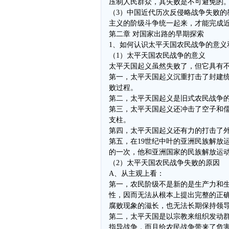
压制人民群众，其失败是不可避免的
（3）中国近代历次反侵略战争失败
主义的阶级斗争统一起来，才能完成
第二章 对国家出路的早期探索
1、如何认识太平天国农民战争的意义
（1）太平天国农民战争的意义
太平天国起义虽然失败了，但它具有
第一，太平天国起义沉重打击了封建
败过程。
第二，太平天国起义是旧式农民战争
第三，太平天国起义还冲击了空子和
支柱。
第四，太平天国起义还有力的打击了
第五，在19世纪中叶的亚洲民族解放
的一次，他和亚洲国家的民族解放运
（2）太平天国农民战争失败的原因
A、从主观上看：
第一，农民阶级不是新的是生产力和
性，因而无法从根本上提出完整的正
腐败现象的滋长，也无法长期保持领
第二，太平天国是以宗教来组织发动
指导战争，而且给农民战争带来了危