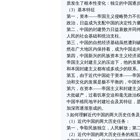
质发生了根本性变化：独立的中国逐
（3）基本特征
第一，资本——帝国主义侵略势力不
政治，日益成为支配中国的决定性力
第二，中国的封建势力日益衰败并同
人民的社会基础和统治支柱。
第三，中国的自然经济基础虽然遭到
然在广大地区内保持着，成为中国走
第四，中国新兴的民族资本主义经济
帝国主义封建主义的压迫下，他的发
和本国封建主义都有或多或少的联系
第五，由于近代中国处于资本——帝
治和文化的发展是极不平衡的，中国
第六，在资本——帝国主义和封建主
大批破产，过着饥寒交迫和毫无政治
中国半殖民地半封建社会及其特征，
加深而逐渐形成的。
3.如何理解近代中国的两大历史任务
（1）近代中国的两大历史任务：
第一，争取民族独立，人民解放；第
（2）近代中国的两大历史任务的相互