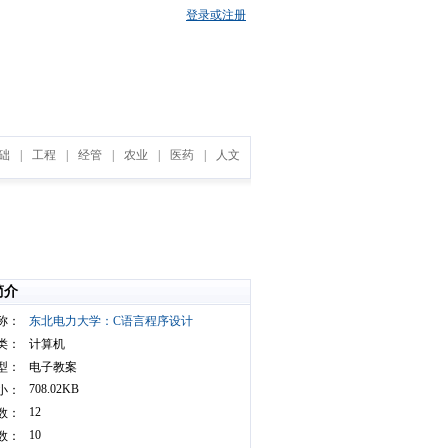
登录或注册
础
|
工程
|
经管
|
农业
|
医药
|
人文
简介
称：
东北电力大学：C语言程序设计
类：
计算机
型：
电子教案
708.02KB
小：
12
数：
10
数：