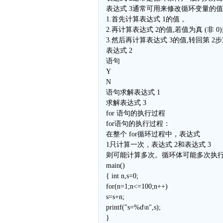
表达式 3通常可用来修改循环变量的值
1.首先计算表达式 1的值 。
2.再计算表达式 2的值,若值为真 (非
3.然后再计算表达式 3的值,转回第 2
表达式 2
语句
Y
N
语句求解表达式 1
求解表达式 3
for 语句的执行过程
for语句的执行过程：
在整个 for循环过程中，表达式
1只计算一次，表达式 2和表达式 3
则可能计算多次。循环体可能多次执
main()
{ int n,s=0;
for(n=1;n<=100;n++)
s=s+n;
printf("s=%d\n",s);
}