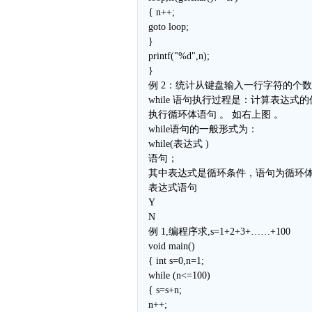
{ n++;
goto loop;
}
printf("%d",n);
}
例 2：统计从键盘输入一行字符的个
while 语句执行过程是：计算表达式的值,
执行循环体语句 。 如右上图 。
while语句的一般形式为：
while(表达式 )
语句；
其中表达式是循环条件，语句为循环体
表达式语句
Y
N
例 1,编程序求,s=1+2+3+……+100
void main()
{ int s=0,n=1;
while (n<=100)
{ s=s+n;
n++;