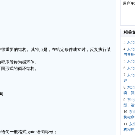
用户评
相关
3.
东北
4.
东北
一种很重要的结构。其特点是，在给定条件成立时，反复执行某
与共用
5.
东北
的程序段称为循环体。
6.
东北
不同形式的循环结构。
7.
东北
述
8.
东北
魂－算
句
9.
东北
型、运
10.
东
构程序
11.
东
构程序
语句一般格式,goto 语句标号；