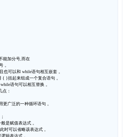
面都不能加分号,而在
号 。
而且也可以和 while语句相互嵌套 。
 { }括起来组成一个复合语句 。
-while语句可以相互替换 。
下几点：
使用更广泛的一种循环语句 。
句；
一般是赋值表达式 。
,此时可以省略该表达式 。
或逻辑表达式 。