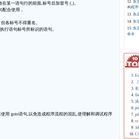
12.
东
在某一语句行的前面,标号后加冒号 (,)。
构程序
句配合使用 。
13.
东
14.
东
，但各标号不得重名。
15.
东
去执行语句标号所标识的语句。
命令
E
《
全
fl
清
p
用 goto语句,以免造成程序流程的混乱,使理解和调试程序
p
v
3
C