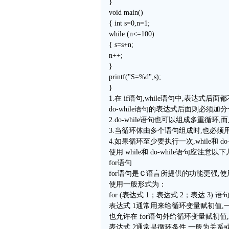
}
void main()
{ int s=0,n=1;
while (n<=100)
{ s=s+n;
n++;
}
printf("S=%d",s);
}
1.在 if语句,while语句中,表达式后
do-while语句的表达式后面则必须加分
2.do-while语句也可以组成多重循环,
3.当循环体由多个语句组成时,也必须用
4.如果循环至少要执行一次,while和 do
使用 while和 do-while语句应注意以
for语句
for语句是Ｃ语言所提供的功能更强,
使用一般形式为：
for (表达式 1；表达式 2；表达 3) 语
表达式 1通常用来给循环变量赋初值,
也允许在 for语句外给循环变量赋初值
表达式 2通常是循环条件,一般为关系