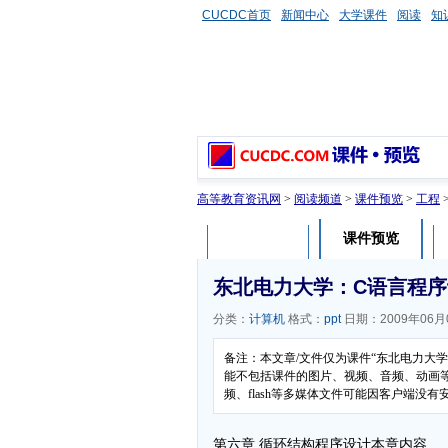
CUCDC首页
新闻中心
大学课件
阅读
知
高等教育资讯网
>
阅读频道
>
课件预览
>
工程
课件预览
课件介绍
东北电力大学：C语言程序
分类：
计算机
格式：
ppt
日期：2009年06月
备注：本文章/文件仅为课件“东北电力大
能不包括课件的图片、视频、音频、动画
频、flash等多媒体文件可能因客户端没
第六章 循环结构程序设计本章内容