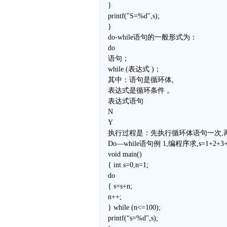
}
printf("S=%d",s);
}
do-while语句的一般形式为：
do
语句；
while (表达式 )；
其中：语句是循环体,
表达式是循环条件 。
表达式语句
N
Y
执行过程是：先执行循环体语句一次,再判
Do—while语句例 1,编程序求,s=1+2+3
void main()
{ int s=0,n=1;
do
{ s=s+n;
n++;
} while (n<=100);
printf(“s=%d",s);