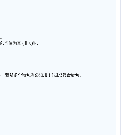
数。
当值为真 (非 0)时,
，若是多个语句则必须用 { }组成复合语句。