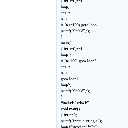
{ int s=0,n=1;
loop,
s=s+n;
n++;
if (n<=100) goto loop;
printf("S=%d",s);
}
main()
{ int s=0,n=1;
loop1:
if (n>100) goto loop2;
s=s+n;
n++;
goto loop1;
loop2,
printf("S=%d",s);
}
#include"stdio.h"
void main()
{ int n=0;
printf("input a string\n");
loop,if(getchar()!='\n')