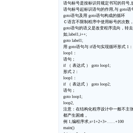
语句标号是按标识符规定书写的符号,放
语句标号起标识语句的作用,与 goto语
goto语句及用 goto语句构成的循环
Ｃ语言不限制程序中使用标号的次数
goto语句的语义是改变程序流向，转
如,label1,i++;
goto label1;
用 goto语句与 if语句实现循环形式 1：
loop1：
语句；
if （ 表达式 ） goto loop1;
形式 2：
loop1：
if （ 表达式 ） goto loop2;
语句；
goto loop1;
loop2,
注意：在结构化程序设计中一般不主张使
都产生困难 。
例 1,编程序求,s=1+2+3+……+100
main()