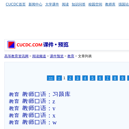
CUCDC首页
新闻中心
大学课件
阅读
知识问答
校园空间
教师库
强国论
高等教育资讯网
>
阅读频道
>
课件预览
>
教育
> 文章列表
<<
<
1
2
3
4
5
6
7
8
9
教师口语：习题库
教育
教师口语：z
教育
教师口语：y
教育
教师口语：x
教育
教师口语：w
教育