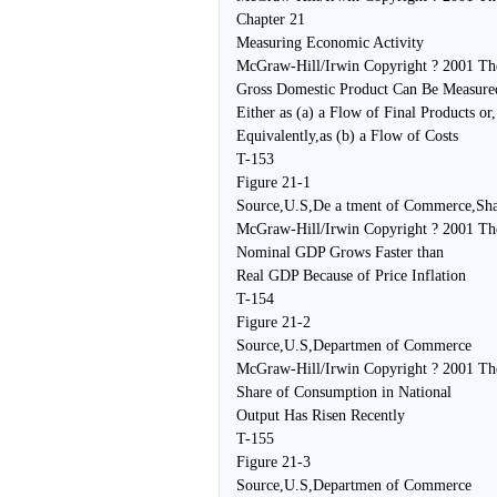
Chapter 21
Measuring Economic Activity
McGraw-Hill/Irwin Copyright ? 2001 The
Gross Domestic Product Can Be Measure
Either as (a) a Flow of Final Products or,
Equivalently,as (b) a Flow of Costs
T-153
Figure 21-1
Source,U.S,De a tment of Commerce,Sha
McGraw-Hill/Irwin Copyright ? 2001 The
Nominal GDP Grows Faster than
Real GDP Because of Price Inflation
T-154
Figure 21-2
Source,U.S,Departmen of Commerce
McGraw-Hill/Irwin Copyright ? 2001 The
Share of Consumption in National
Output Has Risen Recently
T-155
Figure 21-3
Source,U.S,Departmen of Commerce