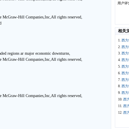
用户评
 McGraw-Hill Companies,Inc,All rights reserved,
d
相关
1.
西方
2.
西方
ded regions ar major economic downturns,
3.
西方
 McGraw-Hill Companies,Inc,All rights reserved,
4.
西方
5.
西方
6.
西方
7.
西方
8.
西方
9.
西方
 McGraw-Hill Companies,Inc,All rights reserved,
10.
西方
11.
西方
12.
西方