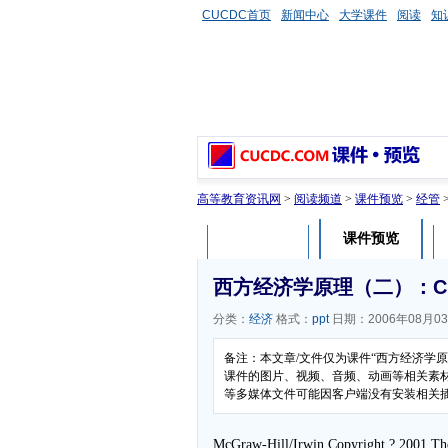
CUCDC首页
新闻中心
大学课件
阅读
知
高等教育资讯网
>
阅读频道
>
课件预览
>
经管
课件预览
课件介绍
西方经济学原理（二）：Cha
分类：
经济
格式：
ppt
日期：2006年08月0
备注：本文章/文件仅为课件“西方经济学
课件的图片、视频、音频、动画等相关素材，
等多媒体文件可能因客户端没有安装相关
McGraw-Hill/Irwin Copyright ? 2001 The