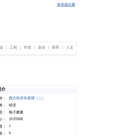
登录或注册
础
|
工程
|
经管
|
农业
|
医药
|
人文
简介
称：
西方经济学原理（二）
类：
经济
型：
电子教案
20.05MB
小：
1
数：
0
数：