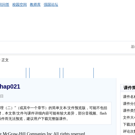
识问答
校园空间
教师库
强国论坛
基
> 正文
课件评论
用户列表
立即下载
p021
课件
3日
课件名
课件分
原理（二）”（或其中一个章节）的简单文本/文件预览版，可能不包括
课件类
本文章/文件与课件详细内容可能有较大差异，部分音视频、flash
文件大
插件而无法预览，建议用户下载完整版课件。
下载次
评论次
 McGraw-Hill Companies,Inc,All rights reserved,