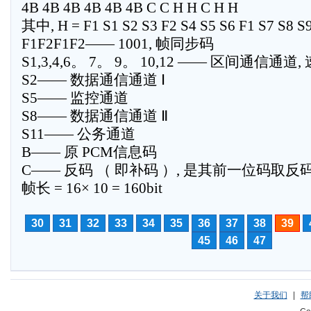
4B 4B 4B 4B 4B 4B C C H H C H H
其中, H = F1 S1 S2 S3 F2 S4 S5 S6 F1 S7 S8 S
F1F2F1F2—— 1001, 帧同步码
S1,3,4,6。 7。 9。 10,12 —— 区间通信通道, 速
S2—— 数据通信通道 Ⅰ
S5—— 监控通道
S8—— 数据通信通道 Ⅱ
S11—— 公务通道
B—— 原 PCM信息码
C—— 反码 （ 即补码 ）, 是其前一位码取反码
帧长 = 16× 10 = 160bit
30
31
32
33
34
35
36
37
38
39
45
46
47
关于我们
|
帮