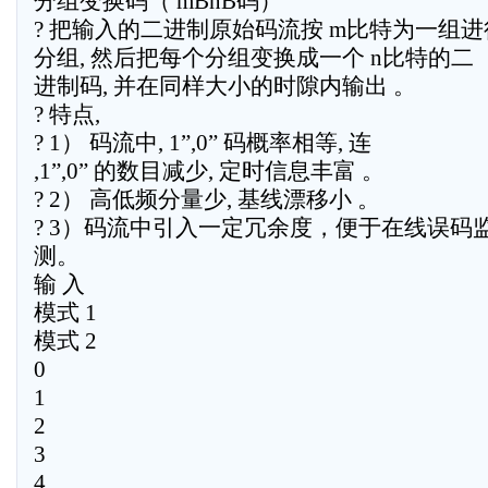
分组变换码（ mBnB码）
? 把输入的二进制原始码流按 m比特为一组进
分组, 然后把每个分组变换成一个 n比特的二
进制码, 并在同样大小的时隙内输出 。
? 特点,
? 1） 码流中, 1”,0” 码概率相等, 连
,1”,0” 的数目减少, 定时信息丰富 。
? 2） 高低频分量少, 基线漂移小 。
? 3）码流中引入一定冗余度，便于在线误码
测。
输 入
模式 1
模式 2
0
1
2
3
4