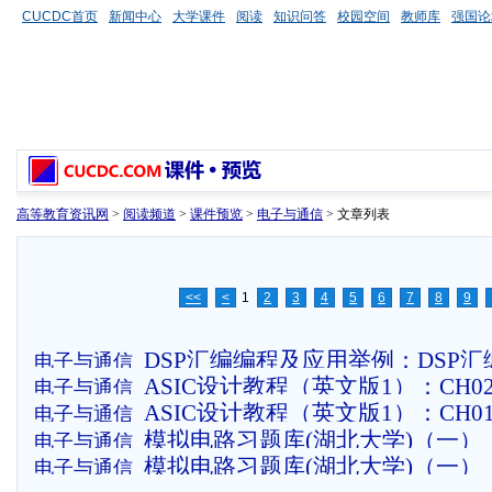
CUCDC首页
新闻中心
大学课件
阅读
知识问答
校园空间
教师库
强国论
高等教育资讯网
>
阅读频道
>
课件预览
>
电子与通信
> 文章列表
<<
<
1
2
3
4
5
6
7
8
9
DSP汇编编程及应用举例：DSP
电子与通信
ASIC设计教程（英文版1）：CH0
电子与通信
举例
ASIC设计教程（英文版1）：CH0
电子与通信
模拟电路习题库(湖北大学)（一）
电子与通信
模拟电路习题库(湖北大学)（一）
电子与通信