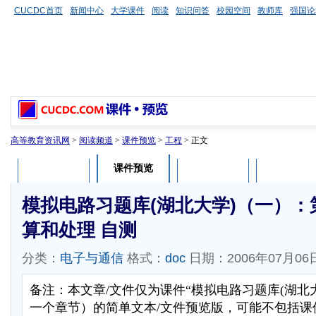
CUCDC首页
新闻中心
大学课件
阅读
知识问答
校园空间
教师库
强国论
高等教育资讯网
>
阅读频道
>
课件预览
>
工程
> 正文
课件预览
课件介绍
课件评论
用户列表
模拟电路习题库(湖北大学)（一）：
算和处理 自测
分类：
电子与通信
格式：
doc
日期：2006年07月06
备注：本文章/文件仅为课件“模拟电路习题库(湖北
一个章节）的简单文本/文件预览版，可能不包括课