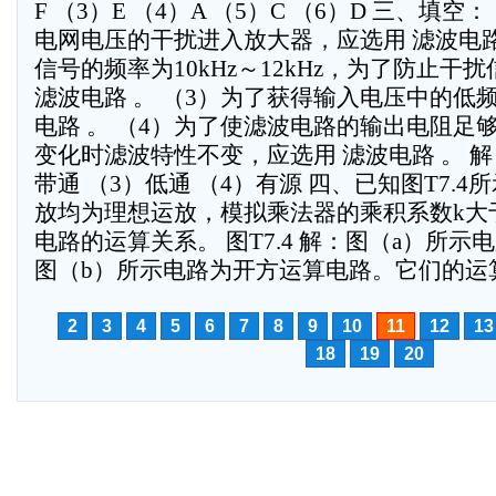
F （3）E （4）A （5）C （6）D 三、填空：
电网电压的干扰进入放大器，应选用 滤波电路
信号的频率为10kHz～12kHz，为了防止干
滤波电路 。 （3）为了获得输入电压中的低
电路 。 （4）为了使滤波电路的输出电阻足
变化时滤波特性不变，应选用 滤波电路 。 解
带通 （3）低通 （4）有源 四、已知图T7.
放均为理想运放，模拟乘法器的乘积系数k大
电路的运算关系。 图T7.4 解：图（a）所
图（b）所示电路为开方运算电路。它们的运算
2
3
4
5
6
7
8
9
10
11
12
13
18
19
20