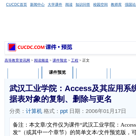
CUCDC首页
新闻中心
大学课件
阅读
知识问答
校园空间
教师库
强国论
高等教育资讯网
>
阅读频道
>
课件预览
>
工程
> 正文
课件预览
课件介绍
课件评论
用户列表
武汉工业学院：Access及其应用系统
据表对象的复制、删除与更名
分类：
计算机
格式：
ppt
日期：2006年01月17日
备注：本文章/文件仅为课件“武汉工业学院：Acce
发”（或其中一个章节）的简单文本/文件预览版，