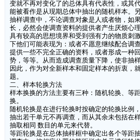
变就不再对变化了的总体具有代表性，或其
能被看作是从现期总体中抽出的随机样本。
抽样调查中，不论调查对象是人或者物，如
长，必然会使调查资料的提供者产生厌烦心
具有较高的思想境界和受到强有力的物质刺
下他们可能表现为：或者不愿意继续配合调
提供一些不完全正确的资料，或者形成一种
势，等等。从而造成调查质量下降，使非抽
因此，作为对全新样本和固定样本的折衷，
题。
二、样本轮换方法
样本换换的方法主要有三种：随机轮换、等
换。
随机轮换是在进行轮换时按确定的轮换比例
抽出若干单元不再调查，而从其余未包括在
抽取相同 数目的单元来代替。
等距轮换是在总体抽样框中确定出各个等距