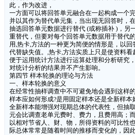
此，作为改进，
一方面可以将回答单元融合在一起构成一个
并以其作为替代单元集，当出现无回答时，
抽选回答单元数据进行替代 (或称插补 )，
重替代，但要对每个回答单元数据用于替代
用,热卡,方法的一种更为简便的情形是，以
代替缺失值。,热卡,方法实质上只是使资料
便于运用统计方法进行运算处理和分析研究
对统计分析的结果并不产生影响。
第四节 样本轮换的理论与方法
一、样本轮换的意义
在经常性抽样调查中不可避免地会遇到这样
样本应如何形成?是用固定样本还是全新样本
全新样本能增强对现期总体的代表性，但抽
元会比调查老单元费时、费力，且费用高；
以相对节省人、财、物，所得资料的可比性
际总体常常是随着时间的推移而变化的，因