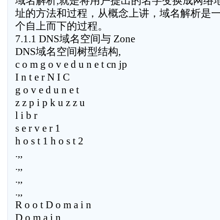
域名解析,就是将用户提出的名字变换成网络
址的方法和过程，从概念上讲，域名解析是
个自上而下的过程。
7.1.1 DNS域名空间与 Zone
DNS域名空间树型结构,
c o m g o v e d u n e t cn jp
I n t e r N I C
g o v e d u n e t
z z p i p k u z z u
l i b r
s e r v e r 1
h o s t 1 h o s t 2
.,,
.,,
.,,
.,,
R o o t D o m a i n
D o m a i n