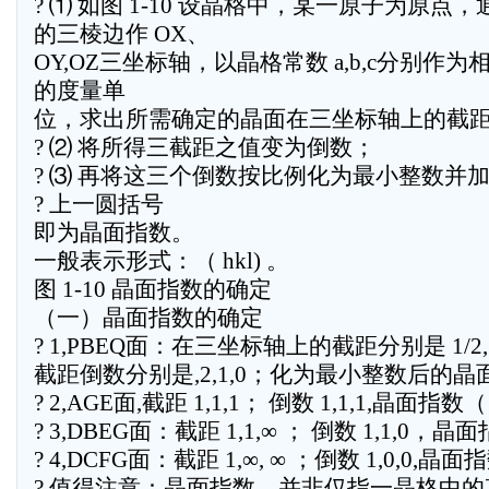
? ⑴ 如图 1-10 设晶格中，某一原子为原
的三棱边作 OX、
OY,OZ三坐标轴，以晶格常数 a,b,c分别作
的度量单
位，求出所需确定的晶面在三坐标轴上的截
? ⑵ 将所得三截距之值变为倒数；
? ⑶ 再将这三个倒数按比例化为最小整数并
? 上一圆括号
即为晶面指数。
一般表示形式：（ hkl) 。
图 1-10 晶面指数的确定
（一）晶面指数的确定
? 1,PBEQ面：在三坐标轴上的截距分别是 1/2,1
截距倒数分别是,2,1,0；化为最小整数后的晶面
? 2,AGE面,截距 1,1,1； 倒数 1,1,1,晶面指数（
? 3,DBEG面：截距 1,1,∞ ； 倒数 1,1,0，晶
? 4,DCFG面：截距 1,∞, ∞ ；倒数 1,0,0,晶面
? 值得注意：晶面指数，并非仅指一晶格中