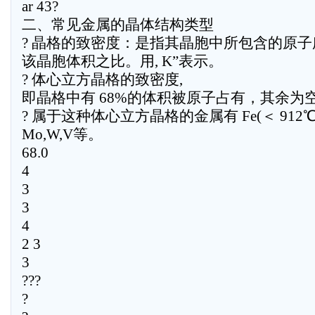
ar 43?
二、常见金属的晶体结构类型
? 晶格的致密度：是指其晶胞中所包含的原
该晶胞体积之比。用, K”表示。
? 体心立方晶格的致密度,
即晶格中有 68%的体积被原子占有，其余为
? 属于这种体心立方晶格的金属有 Fe(＜ 912℃,α-
Mo,W,V等。
68.0
4
3
3
4
2 3
3
???
?