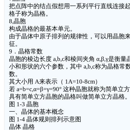
把点阵中的结点假想用一系列平行直线连接
格子称为晶格。
8,晶胞
构成晶格的最基本单元。
由于晶体中原子排列的规律性，可以用晶胞
征。
9．晶格常数
晶胞的棱边长度 a,b,c和棱间夹角 α,β,γ是衡
小和形状的六个参数，其中 a,b,c称为晶格常
数。
其大小用 A来表示（ 1A=10-8cm）
若 a=b=c,α=β=γ=90° 这种晶胞就称为简单
具有简单立方晶胞的晶格叫做简单立方晶格
图 1-3 晶胞
一、晶体的基本概念
图 1-4 晶体规则排列示意图
晶体 晶格