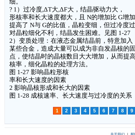
细。
? 1）过冷度,ΔT大,ΔF大，结晶驱动力大，
形核率和长大速度都大，且 N的增加比 G增
提高了 N与 G的比值，晶粒变细，但过冷度
对晶粒细化不利，结晶发生困难。见图 1-27
2）变质处理：在液态金属结晶前，特意加入
某些合金，造成大量可以成为非自发晶核的
点，使结晶时的晶核数目大大增加，从而提
核率，细化晶粒的处理方法。
图 1-27 影响晶粒形核
率和长大速度的因素
2 影响晶核形成和长大的因素
图 1-28 成核速率、长大速度与过冷度的关系
1
2
3
4
5
6
7
8
9
关于我们
|
帮