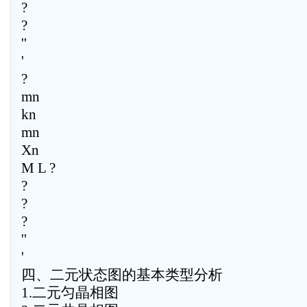
?
?
''
'
?
mn
kn
mn
Xn
M L ?
?
?
?
''
'
四、二元状态图的基本类型分析
1.二元匀晶相图