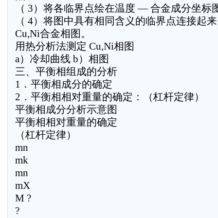
（ 3）将各临界点绘在温度 — 合金成分坐标
（ 4）将图中具有相同含义的临界点连接起
Cu,Ni合金相图。
用热分析法测定 Cu,Ni相图
a）冷却曲线 b）相图
三、平衡相组成的分析
1．平衡相成分的确定
2．平衡相相对重量的确定：（杠杆定律）
平衡相成分分析示意图
平衡相相对重量的确定
（杠杆定律）
mn
mk
mn
mX
M ?
?