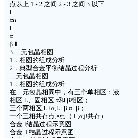
点以上 1 - 2 之间 2 - 3 之间 3 以下
L
αα
L
α
β Ⅱ
3.二元包晶相图
1．相图的组成分析
2．典型合金平衡结晶过程分析
二元包晶相图
1．相图的组成分析
在二元包晶相同中，有三个单相区：液
相区 L、固相区 α和 β相区；
三个两相区,L+α,L+β,α+β；
一个三相共存点,e点（ L,α,β共存）
合金 I结晶过程示意图
合金 Ⅱ 结晶过程示意图