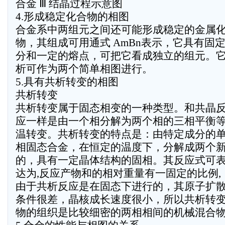
合金 Ⅲ 结晶过程示意图
4.形成稳定化合物的相图
合金系中两组元之间还可能形成稳定的金属
物，其组成可用通式 AmBn表示，它具有固
分和一定的熔点，可把它看成独立的组元。
析可作为两个简单相图进行。
5.具有共析转变的相图
共析转变
共析转变属于固态相变的一种类型。和共晶
应一样是由一个相分解为两个相的三相平衡
温转变。共析转变的特点是：由特定成分的
相固态合金，在恒定的温度下，分解成两个
的，具有一定晶体结构的固相。其反应式可
达为,反应产物和的相对重量有一固定的比例,
由于共析反应是在固态下进行的，其原子扩
条件很差，晶核成长速度很小，所以共析转
物的组织是比较细密的两相相间的机械混合