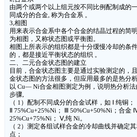
由两个或两个以上组元按不同比例配制成的
同成分的合金, 称为合金系 。
3,相图
用来表示合金系中各个合金的结晶过程的简
为相图，又称状态图或平衡图。
相图上所表示的组织都是十分缓慢冷却的条
的，都是接近平衡状态的组织 。
二、二元合金状态图的建立
目前，合金状态图主要是通过实验测定的，
金状态图的方法很多，但应用最多的是热分
以 Cu— Ni合金相图测定为例，说明热分析
步骤,
（ 1）配制不同成分的合金试样，如 Ⅰ 纯铜；
Ⅱ 75%Cu+25%Ni； Ⅲ 50%Cu+50%Ni；合金 
25%Cu+75%Ni； Ⅴ,纯 Ni。
（ 2）测定各组试样合金的冷却曲线并确定
点；