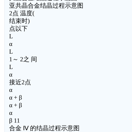
亚共晶合金结晶过程示意图
2点 温度(
结束时)
点以下
L
α
L
1～ 2之 间
L
α
接近2点
α
α + β
α + β
α
β 11
合金 Ⅳ 的结晶过程示意图