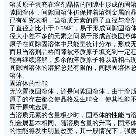
溶质原子填充在溶剂晶格的间隙中形成的固
隙固溶体，间隙固溶体仍保持着溶剂金属的
已有研究表明，当溶质元素的原子直径与溶
子直径之比小于 0.59时，易于形成间隙固溶
径大小差不多的元素之间易于形成置换固溶
原子在间隙固溶体中只能呈统计分布，形成
而且当溶剂晶格间隙被溶质原子填充到一定
能再继续溶解，多余的溶质原子将以新相出
间隙固溶体的溶解总是有限的，间隙固溶体
溶体。
固溶体的性能
无论置换固溶体，还是间隙固溶体，由于溶
原子的存在都会使晶格发生畸变，使其性能
同于原纯金属。
当溶质元素的含量极少时，固溶体的性能与
剂金属基本相同。随溶质含量的升高，固溶
的性能将发生明显改变，其一般情况下，强