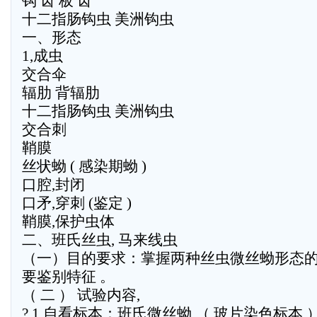
钩 齿 板 齿
十二指肠钩虫 美洲钩虫
一、形态
1,成虫
交合伞
辐肋 背辐肋
十二指肠钩虫 美洲钩虫
交合刺
鞘膜
丝状蚴 ( 感染期蚴 )
口腔,封闭
口矛,穿刺 (鉴定 )
鞘膜,保护虫体
二、班氏丝虫, 马来线虫
（一）目的要求：掌握两种丝虫微丝蚴形态
要鉴别特征 。
（ 二 ） 试验内容,
? 1.自看标本：班氏微丝蚴 （ 玻片染色标本 