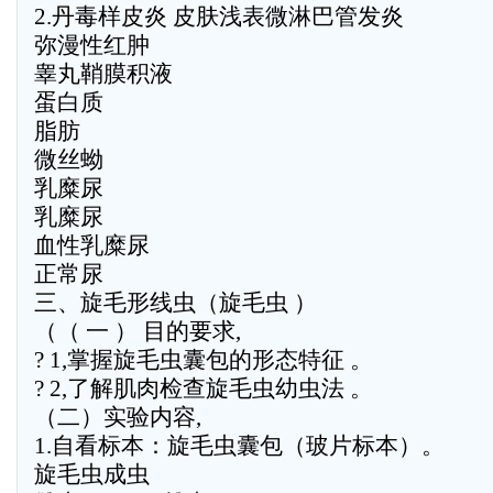
2.丹毒样皮炎 皮肤浅表微淋巴管发炎
弥漫性红肿
睾丸鞘膜积液
蛋白质
脂肪
微丝蚴
乳糜尿
乳糜尿
血性乳糜尿
正常尿
三、旋毛形线虫（旋毛虫 ）
（（ 一 ） 目的要求,
? 1,掌握旋毛虫囊包的形态特征 。
? 2,了解肌肉检查旋毛虫幼虫法 。
（二）实验内容,
1.自看标本：旋毛虫囊包（玻片标本）。
旋毛虫成虫