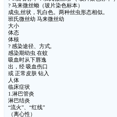
? 马来微丝蚴（玻片染色标本）
成虫,丝状，乳白色。两种丝虫形态相似。
班氏微丝幼 马来微丝幼
大小
体态
体核
? 感染途径、方式,
感染期幼虫 在蚊
吸血时从下唇逸
出，经 吸血伤口
或 正常皮肤 钻入
人体
临床症状
1.淋巴管炎
淋巴结炎
“流火”、“红线”
（离心性）