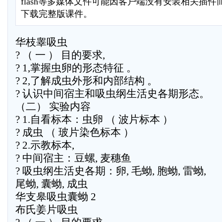
flash等多媒体文件可能因客户端没有安装相关插
下载完整版课件。
华枝睾吸虫
? （ 一 ） 目的要求,
? 1,掌握虫卵的形态特征 。
? 2,了解成虫外形和内部结构 。
? 认识中间宿主和吸虫纲生活史各期形态。
（二） 实验内容
? 1.自看标本：虫卵 （ 波片标本 ）
? 成虫 （ 玻片染色标本 ）
? 2.示教标本,
? 中间宿主：豆螺, 麦穗鱼
? 吸虫纲生活史各期：卵, 毛蚴, 胞蚴, 雷蚴,
尾蚴, 囊蚴, 成虫
华支皋吸虫囊蚴 2
布氏姜片吸虫