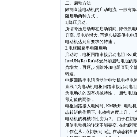
二、启动方法
限制直流电动机的启动电流, 一般有
阻启动两种方式 。
1,降压启动,
所谓降压启动即在启动瞬间, 降低供电
升高, 反电势增大, 再逐步提高供电电
电动机达到所要求的转速 。
2,电枢回路串电阻启动
启动时，电枢回路串接启动电阻 Rst,
Ist=UN/(Ra+Rst)将受外加启动
势增大，再逐步切除外加电阻直到全
转速。
电枢回路串电阻启动时电动机电枢电路
直线 1为电动机电枢回路串接启动电阻时
为电动机的固有机械特性 。 启动电
额定值的两倍 。
电枢回路接入电网时, KM断开, 电动机
态转矩的作用下, 电动机速度上升 。 当
电动机的机械特性变为 2。 由于在切
用使电动机的转速不能突变, 在此瞬间
工作点从 a点切换到 b点, 在动态转