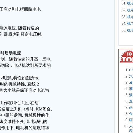
31.
机电
降压启动和电枢回路串电
32.
机电
33.
机电
34.
机电
电源电压, 随着转速的
35.
机电
压, 最后达到额定电压时,
此时启动电流
电阻的限制。随着转速的升高，反电
部切除，电动机达到所要求的
C
汽
和启动特性如图所示,
液
的机械特性, 直线 2
液
阻的大小就是保证启动电流为
液
互
工作在特性 1上, 在动
画
速度上升到 a点时, KM闭合,
金
换电阻的瞬间, 机械惯性的作
画
速度维持不变, 即电动机的
人
矩的作用下, 电动机的速度继续
程