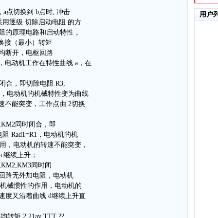
点切换到 b点时, 冲击
用户
采用逐级 切除启动电阻 的方
阻的原理电路和启动特性 。
 －换接（最小）转矩
KM3均断开，电枢回路
此时，电动机工作在特性曲线 a，在
；
1闭合，即切除电阻 R3,
+R2，电动机的机械特性变为曲线
速不能突变，工作点由 2切换
1,KM2同时闭合，即
阻 Rad1=R1，电动机的机
作用，电动机的转速不能突变，
 c继续上升；
,KM2,KM3同时闭
电枢回路无外加电阻，电动机
于机械惯性的作用，电动机的
，速度又沿着曲线 d继续上升直
 2 21av TTT ??