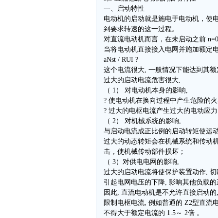
一、启动特性
电动机的启动就是施电于电动机，使
到要求转速的这一过程。
对直流电动机而言，在未启动之前 n=0,
当将电动机直接接入电网并施加额定电
aNst / RUI ?
这个电流很大, 一般情况下能达到其额定电
过大的启动电流危害很大,
（ 1） 对电动机本身的影响,
? 使电动机在换向过程中产生危险的
? 过大的电枢电流产生过大的电动应
（ 2） 对机械系统的影响,
与启动电流成正比例的启动转矩使运
过大的动态转矩会在机械系统和传动
击，使机械传动部件损坏；
（ 3）对供电电网的影响,
过大的启动电流将使保护装置动作, 切
引起电网电压的下降, 影响其他负载的
因此, 直流电动机是不允许直接启动的
限制电枢电流, 例如普通的 Z2型直流
不得大于额定电流的 1.5～ 2倍 。