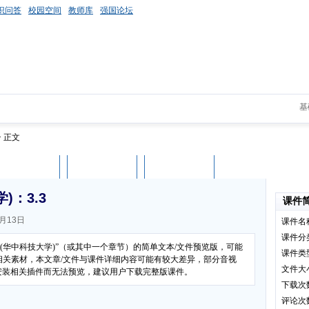
识问答
校园空间
教师库
强国论坛
基
> 正文
课件评论
用户列表
立即下载
：3.3
课件
月13日
课件名
课件分
(华中科技大学)”（或其中一个章节）的简单文本/文件预览版，可能
课件类
相关素材，本文章/文件与课件详细内容可能有较大差异，部分音视
文件大
有安装相关插件而无法预览，建议用户下载完整版课件。
下载次
评论次