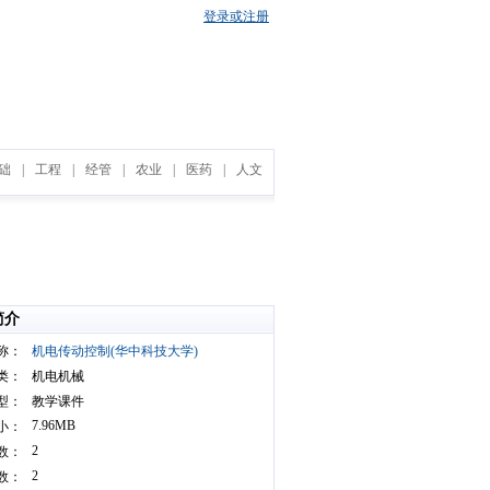
登录或注册
础
|
工程
|
经管
|
农业
|
医药
|
人文
简介
称：
机电传动控制(华中科技大学)
类：
机电机械
型：
教学课件
7.96MB
小：
2
数：
2
数：