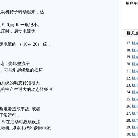
用户评
电动机转子转动起来，达
E=0,而 Ra一般很小。
压时，启动电流为,
相关
17.
机电
流的 （ 10～ 20） 倍 。
18.
机电
19.
机电
火花，烧坏整流子；
20.
机电
力，可能引起绕组的损坏；
21.
机
22.
机
动系统的动态转矩很大，
23.
机
机构中产生过大的动态转矩冲
24.
机电
25.
机电
26.
机电
断电源造成事故, 或者
27.
机电
正常运行 。
28.
机电
, 即在启动时必须设法
29.
机电
电动机, 规定电枢的瞬时电流
30.
机电