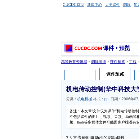
CUCDC首页
新闻中心
大学课件
阅读
知
高等教育资讯网
>
阅读频道
>
课件预览
>
工程
课件预览
课件介绍
机电传动控制(华中科技大学)
分类：
机电机械
格式：
ppt
日期：2006年07
备注：本文章/文件仅为课件“机电传动控制
不包括课件的图片、视频、音频、动画等
频、flash等多媒体文件可能因客户端没
3,3 直流他励电动机的启动特性