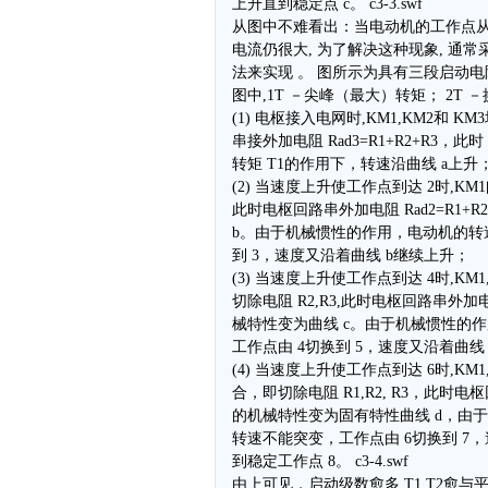
上升直到稳定点 c。 c3-3.swf
从图中不难看出：当电动机的工作点从 a
电流仍很大, 为了解决这种现象, 通常
法来实现 。 图所示为具有三段启动电
图中,1T －尖峰（最大）转矩； 2T
(1) 电枢接入电网时,KM1,KM2和 
串接外加电阻 Rad3=R1+R2+R3，
转矩 T1的作用下，转速沿曲线 a上升
(2) 当速度上升使工作点到达 2时,KM
此时电枢回路串外加电阻 Rad2=R1
b。由于机械惯性的作用，电动机的转
到 3，速度又沿着曲线 b继续上升；
(3) 当速度上升使工作点到达 4时,KM
切除电阻 R2,R3,此时电枢回路串外加电
械特性变为曲线 c。由于机械惯性的
工作点由 4切换到 5，速度又沿着曲线
(4) 当速度上升使工作点到达 6时,KM1
合，即切除电阻 R1,R2, R3，此时
的机械特性变为固有特性曲线 d，由
转速不能突变，工作点由 6切换到 7
到稳定工作点 8。 c3-4.swf
由上可见，启动级数愈多,T1,T2愈与平均转矩