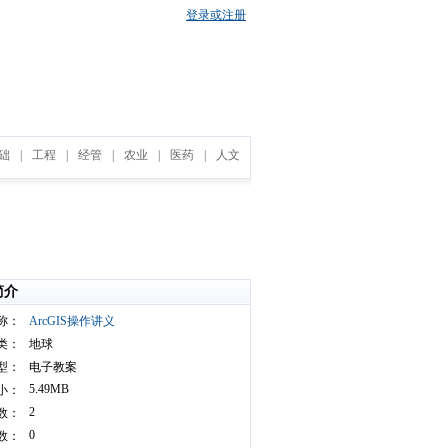
登录或注册
础
|
工程
|
经管
|
农业
|
医药
|
人文
简介
称：
ArcGIS操作讲义
类：
地球
型：
电子教案
5.49MB
小：
2
数：
0
数：