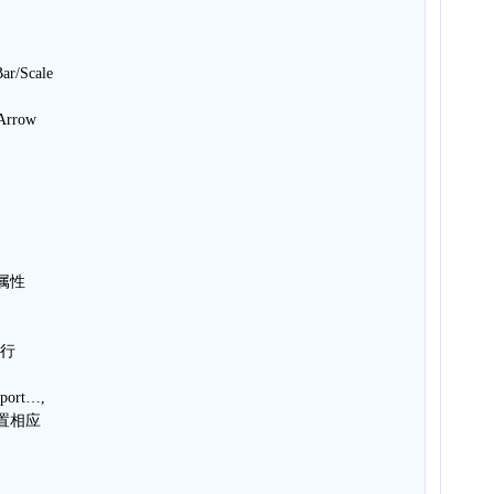
r/Scale
rrow
的属性
竖行
port…,
设置相应