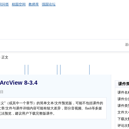
识问答
校园空间
教师库
强国论坛
基
> 正文
课件评论
用户列表
立即下载
View 8-3.4
课件
4日
课件名
课件分
操作讲义”（或其中一个章节）的简单文本/文件预览版，可能不包括课件的
课件类
/文件与课件详细内容可能有较大差异，部分音视频、flash等多媒
文件大
无法预览，建议用户下载完整版课件。
下载次
评论次