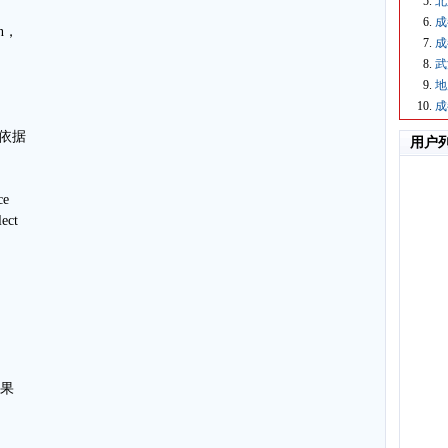
北
成
mn，
成
武
地
成
它依据
用户
ce
ect
结果