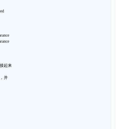
ed
ance
ance
连接起来
段，并