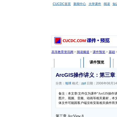
CUCDC首页
新闻中心
大学课件
阅读
知
高等教育资讯网
>
阅读频道
>
课件预览
>
基础
课件预览
课件介绍
ArcGIS操作讲义：第三章 Arc
分类：
地球
格式：
ppt
日期：2006年08月1
备注：本文章/文件仅为课件“ArcGIS
图片、视频、音频、动画等相关素材，本文章
体文件可能因客户端没有安装相关插件而
第三章 ArcView 8