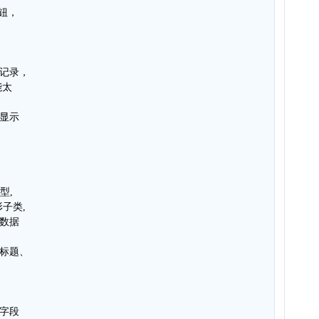
按钮，
与记录，
能太
的显示
型,
形子类,
行数据
行标题、
的字段