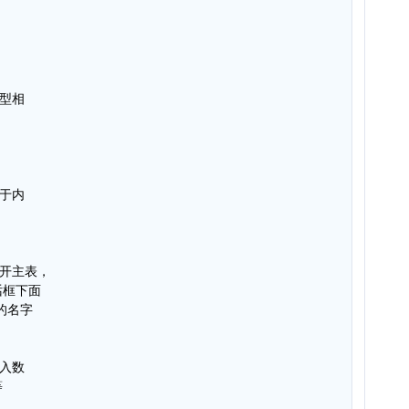
类型相
位于内
打开主表，
话框下面
关系的名字
输入数
等