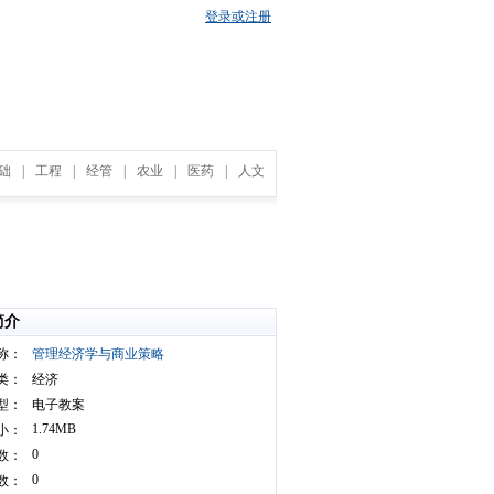
登录或注册
础
|
工程
|
经管
|
农业
|
医药
|
人文
简介
称：
管理经济学与商业策略
类：
经济
型：
电子教案
1.74MB
小：
0
数：
0
数：