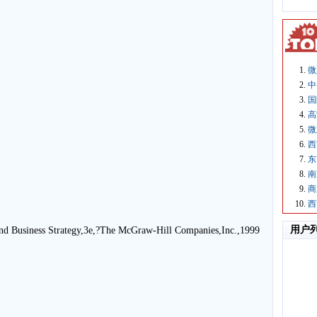
微
中
国
高
微
西
东
南
商
西
用户
nd Business Strategy,3e,?The McGraw-Hill Companies,Inc.,1999