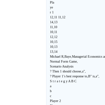
Pla
ye
r 1
12,11 11,12
14,13
11,10
10,11
12,12
10,15
10,13
13,14
Michael R,Baye,Managerial Economics a
Normal Form Game,
Scenario Analysis
? Then 1 should choose,a”,
? Player 1’s best response to,B” is,a”,
S t r a t e g y A B C
a
b
c
Player 2