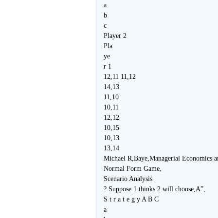
a
b
c
Player 2
Pla
ye
r 1
12,11 11,12
14,13
11,10
10,11
12,12
10,15
10,13
13,14
Michael R,Baye,Managerial Economics a
Normal Form Game,
Scenario Analysis
? Suppose 1 thinks 2 will choose,A”,
S t r a t e g y A B C
a