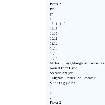
Player 2
Pla
ye
r 1
12,11 11,12
14,13
11,10
10,11
12,12
10,15
10,13
13,14
Michael R,Baye,Managerial Economics a
Normal Form Game,
Scenario Analysis
? Suppose 1 thinks 2 will choose,B”,
S t r a t e g y A B C
a
b
c
Player 2