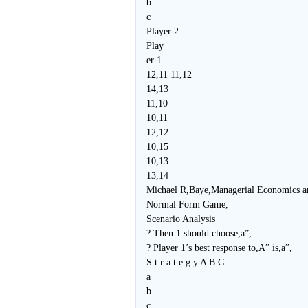
b
c
Player 2
Play
er 1
12,11 11,12
14,13
11,10
10,11
12,12
10,15
10,13
13,14
Michael R,Baye,Managerial Economics a
Normal Form Game,
Scenario Analysis
? Then 1 should choose,a”,
? Player 1’s best response to,A” is,a”,
S t r a t e g y A B C
a
b
c