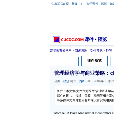
CUCDC首页
新闻中心
大学课件
阅读
知
高等教育资讯网
>
阅读频道
>
课件预览
>
经管
课件预览
课件介绍
管理经济学与商业策略：ch
分类：
经济
格式：
ppt
日期：2006年08月0
备注：本文章/文件仅为课件“管理经济学
课件的图片、视频、音频、动画等相关素材，
等多媒体文件可能因客户端没有安装相关
Michael R,Baye,Managerial Economics a