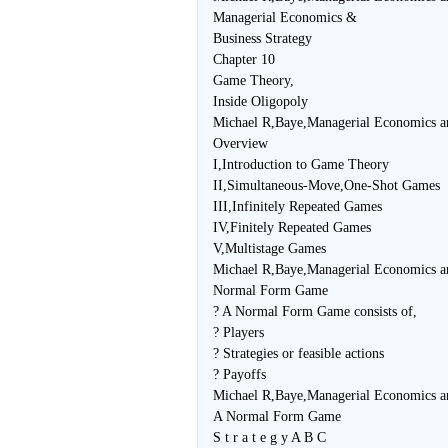
Managerial Economics &
Business Strategy
Chapter 10
Game Theory,
Inside Oligopoly
Michael R,Baye,Managerial Economics a
Overview
I,Introduction to Game Theory
II,Simultaneous-Move,One-Shot Games
III,Infinitely Repeated Games
IV,Finitely Repeated Games
V,Multistage Games
Michael R,Baye,Managerial Economics a
Normal Form Game
? A Normal Form Game consists of,
? Players
? Strategies or feasible actions
? Payoffs
Michael R,Baye,Managerial Economics a
A Normal Form Game
S t r a t e g y A B C