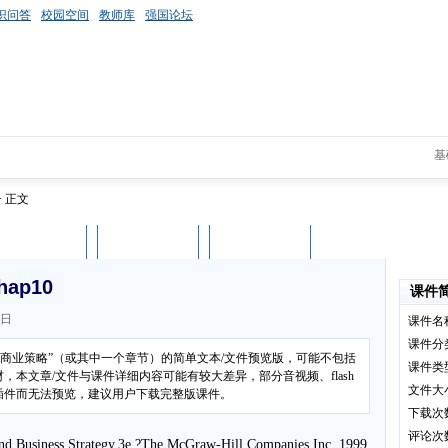
识问答
校园空间
教师库
强国论坛
基
> 正文
课件评论
用户列表
立即下载
ap10
课件
2日
课件名
课件分
与商业策略”（或其中一个章节）的简单文本/文件预览版，可能不包括
课件类
本文章/文件与课件详细内容可能有较大差异，部分音视频、flash
文件大
插件而无法预览，建议用户下载完整版课件。
下载次
评论次
nd Business Strategy,3e,?The McGraw-Hill Companies,Inc.,1999