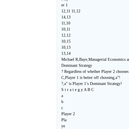
er 1
12,11 11,12
14,13
11,10
10,11
12,12
10,15
10,13
13,14
Michael R,Baye,Managerial Economics a
Dominant Strategy
? Regardless of whether Player 2 chooses
C,Player 1 is better off choosing,a”!
?,a” is Player 1’s Dominant Strategy!
S t r a t e g y A B C
a
b
c
Player 2
Pla
ye