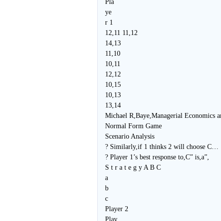
Pla
ye
r 1
12,11 11,12
14,13
11,10
10,11
12,12
10,15
10,13
13,14
Michael R,Baye,Managerial Economics a
Normal Form Game
Scenario Analysis
? Similarly,if 1 thinks 2 will choose C…
? Player 1’s best response to,C” is,a”,
S t r a t e g y A B C
a
b
c
Player 2
Play