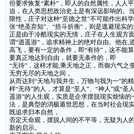
但要求恢复“素朴”，即人的自然属性，人人
迫，在人类思想政治史上是有深远影响的。
限性，庄子对这种“至德之世”不可能作出科
张“绝圣弃知”、“掊斗折衡”，则是逃避现实
正是由于冷酷现实的无情，庄子在人生观方
谓“逍遥游”，追求精神上的绝对自由。他在,
高飞，要有一定的条件，即“有待”，这不能
要真正地达到自由，就要无条件的，即
“无待”，这样才能,乘天地之正，而御六气之变
无穷无尽的天地之间，
从而达到“天地与我并生，万物与我为一”的
样“无待”的人，才算是“至人”、“神人”或“圣
遥游”的人生观，实质是企求摆脱现实烦恼的
法，是典型的消极遁世思想，在当时社会现
既追求归本自然，
否定天命观，摆脱人间的不平等，无疑为人
新的启示。