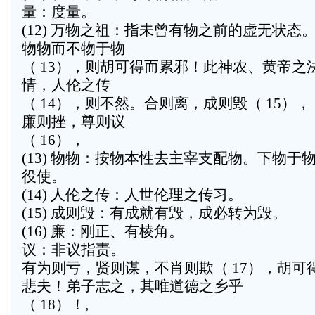
量：度量。
(12) 万物之祖：指未曾有物之前的虚无状态
物物而不物于物
（ 13），则胡可得而累邪！此神农、黄帝之
情，人伦之传
（ 14），则不然。合则离，成则毁（ 15），
廉则挫，尊则议
（ 16），
(13) 物物：按物本性去主宰支配物。下物于
役使。
(14) 人伦之传：人世伦理之传习。
(15) 成则毁：有成就有毁，成必转为毁。
(16) 廉：刚正、有棱角。
议：非议指责。
有为则亏，贤则谋，不肖则欺（ 17），胡可
悲夫！弟子志之，其唯道德之乡乎
（ 18）！,