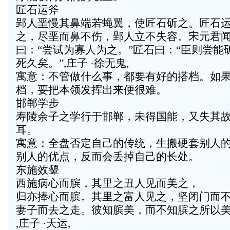
匠石运斧
郢人垩慢其鼻端若蝇翼，使匠石斫之。匠石
之，尽垩而鼻不伤，郢人立不失容。宋元君
曰：“尝试为寡人为之。”匠石曰：“臣则尝能
死久矣。”,庄子 ·徐无鬼,
寓意：不管做什么事，都要有好的搭档。如
档，要把本领发挥出来便很难。
邯郸学步
寿陵余子之学行于邯郸，未得国能，又失其
耳。
寓意：全盘否定自己的传统，生搬硬套别人
别人的优点，反而会丢掉自己的长处。
东施效颦
西施病心而膑，其里之丑人见而美之，
归亦捧心而膑。其里之富人见之，坚闭门而
妻子而去之走。彼知膑美，而不知膑之所以
,庄子 ·天运,