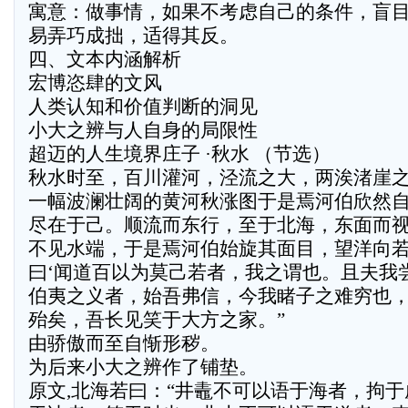
寓意：做事情，如果不考虑自己的条件，盲
易弄巧成拙，适得其反。
四、文本内涵解析
宏博恣肆的文风
人类认知和价值判断的洞见
小大之辨与人自身的局限性
超迈的人生境界庄子 ·秋水 （节选）
秋水时至，百川灌河，泾流之大，两涘渚崖
一幅波澜壮阔的黄河秋涨图于是焉河伯欣然
尽在于己。顺流而东行，至于北海，东面而
不见水端，于是焉河伯始旋其面目，望洋向若
曰‘闻道百以为莫己若者，我之谓也。且夫我
伯夷之义者，始吾弗信，今我睹子之难穷也
殆矣，吾长见笑于大方之家。”
由骄傲而至自惭形秽。
为后来小大之辨作了铺垫。
原文,北海若曰：“井鼃不可以语于海者，拘