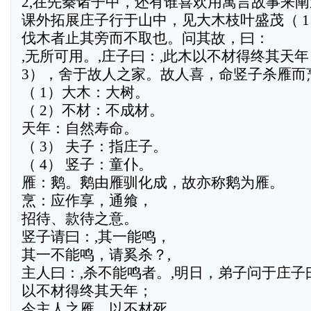
2,在先秦诸子中，还有谁喜欢用寓言故事来
课外拓展庄子行于山中，见大木枝叶盛茂（ 
伐木者止其旁而不取也。问其故，曰：
,无所可用。,庄子曰：,此木以不材得终其天年 
3），舍于故人之家。故人喜，命竖子杀雁而烹
（ 1）大木：大树。
（ 2）不材：不成材。
天年：自然寿命。
（ 3） 夫子：指庄子。
（ 4） 竖子：童仆。
雁：鹅。鹅由雁驯化成，故亦称鹅为雁。
烹：应作享，通飨，
招待、款待之意。
竖子请曰：,其一能鸣，
其一不能鸣，请奚杀？,
主人曰：,杀不能鸣者。,明日，弟子问于庄子曰
以不材得终其天年；
今主人之雁，以不材死。