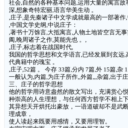
社会,自然的各种基本问题,运用大量的寓言故
深,想象奇特宏丽,语言华美生动 。
,庄子,是先秦诸子中文学成就最高的一部著作
,中国文学史纲,中说庄子：
,著书十万馀言,大抵寓言,人物土地皆空言无事
阖,晚周诸子之作,莫能先也 。,
,庄子,标志着在战国时代,
我国的哲学思想和文学语言,已经发展到玄远,
代典籍中的瑰宝 。
,庄子,52篇 。 今存 33篇,分内 7篇,外 15篇,
一般认为,内篇,为庄子所作,,外篇,,,杂篇,出于
三、庄子的哲学思想
他的哲学用诗意盎然的散文写出，充满赏心
种崇高的人生理想，与任何西方哲学不相上
其异想天开烘托出豪放，一语道破却不是武
理成章，
使人读起来既要用感情，又要用理智。