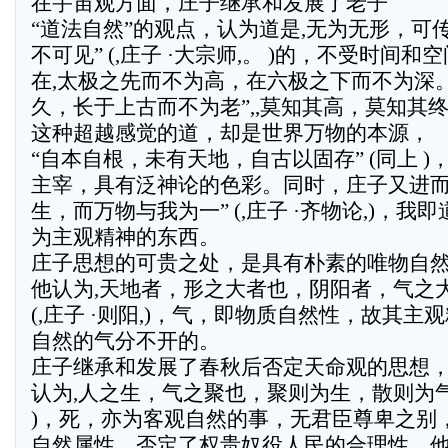
在宇宙观方面，庄子继承和发展了老子
“道法自然”的观点，认为道是,无为无形，可
不可见” (,庄子 ·大宗师,。 )的，不受时间和
在,太极之先而不为高，在六极之下而不为深
久，长于上古而不为老”,,莫知其高，莫知其终”
这种超越感觉的道，却是世界万物的本源，
“自本自根，未有天地，自古以固存” (同上 
主宰，具有泛神论的色彩。同时，庄子又进而
生，而万物与我为一” (,庄子 ·齐物论,)，
为主观精神的东西。
庄子思想的可贵之处，是具有朴素的唯物自
他认为,天地者，形之大者也，阴阳者，气之
(,庄子 ·则阳,)，气，即物质自然性，故其
自然的气分不开的。
庄子继承和发展了春秋后否定天命观的思想
认为,人之生，气之聚也，聚则为生，散则为气” 
)，死，亦为客观自然的事，无君臣尊卑之别
自然属性，否定了权贵奴役人民的合理性。