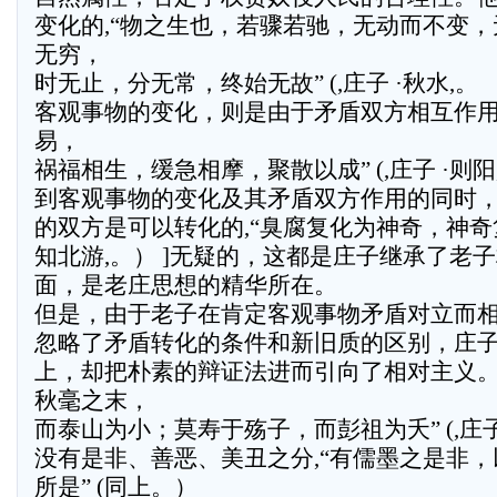
变化的,“物之生也，若骤若驰，无动而不变，
无穷，
时无止，分无常，终始无故” (,庄子 ·秋水,。
客观事物的变化，则是由于矛盾双方相互作用
易，
祸福相生，缓急相摩，聚散以成” (,庄子 ·则阳
到客观事物的变化及其矛盾双方作用的同时
的双方是可以转化的,“臭腐复化为神奇，神奇复化
知北游,。） ]无疑的，这都是庄子继承了老
面，是老庄思想的精华所在。
但是，由于老子在肯定客观事物矛盾对立而
忽略了矛盾转化的条件和新旧质的区别，庄
上，却把朴素的辩证法进而引向了相对主义。
秋毫之末，
而泰山为小；莫寿于殇子，而彭祖为夭” (,庄子
没有是非、善恶、美丑之分,“有儒墨之是非
所是” (同上。）