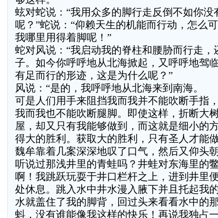
蚿对蛇说：“我用众多的脚行走反倒不如你没
呢？”蛇说：“仰赖天生的机能而行动，怎么
我哪里用得着脚呢！”
蛇对风说：“我启动我的脊柱和腰胁而行走，
子。如今你呼呼地从北海掀起，又呼呼地驾
有足而行的形迹，这是为什么呢？”
风说：“是的，我呼呼地从北海来到南海。
可是人们用手来阻挡我而我并不能吹断手指
我而我也不能吹断腿脚。即使这样，折断大
屋，却又只有我能够做到，而这就是细小的
得大的胜利。获取大的胜利，只有圣人才能做
魏牟靠着几案深深地叹了口气，然后又仰头朝
听说过那浅井里的青蛙吗？井蛙对东海里的鳖
啊！我跳跃玩耍于井口栏杆之上，进到井里
处休息。跳入水中井水漫入腋下并且托起我
水就盖住了我的脚背，回过头来看看水中的
蚪，没有谁能像我这样的快乐！再说我独占