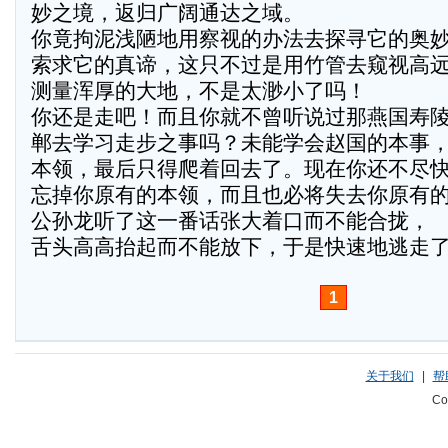
妙之境，返归广阔通达之域。
你竟拘泥浅陋地用察视的办法去探寻它的奥
索求它的真谛，这只不过是用竹管去窥视高
测量浑厚的大地，不是太渺小了吗！
你还是走吧！而且你就不曾听说过那燕国寿
郸去学习走步之事吗？未能学会赵国的本事
本领，最后只得爬着回去了。现在你还不尽
忘掉你原有的本领，而且也必将失去你原有的
公孙龙听了这一番话张大着口而不能合拢，
舌头高高抬起而不能放下，于是快速地逃走
1
关于我们
|
帮
Co