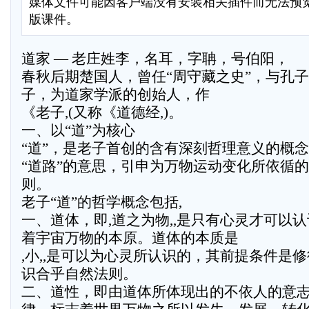
媒体文件可能因客户端没有安装相关插件而无法预
版课件。
道家 — 老庄姓李，名耳，字聃，号伯阳，
春秋后期楚国人，曾任“周守藏之史”，与孔
子，为道家学派的创始人，作
《老子,(又称《道德经,)。
一、以“道”为核心
“道”，是老子首创的含有深刻哲理意义的概
“道路”的意思，引申为万物运动变化所依循
则。
老子“道”的哲学概念包括,
一、道体，即,道之为物,,是只有心灵才可以
着宇宙万物的本原。道体的本质是
,小,,是可以为心灵所认识的，其前提条件是
识合乎自然法则。
二、道性，即由道体所体现出的不依人的意