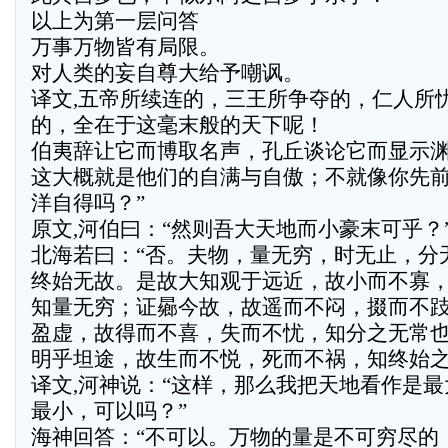
以上为第一层问答
万事万物皆有局限。
对人类的妄自尊大给予嘲讽。
译文,五帝所续连的，三王所争夺的，仁人所
的，全在于这毫末般的天下呢！
伯夷辞让它而博取名声，孔丘谈论它而显示
这大概就是他们的自满与自傲；不就像你先
洋自得吗？”
原文,河伯曰：“然则吾大天地而小豪末可乎？
北海若曰：“否。夫物，量无穷，时无止，分
终始无故。是故大知观于远近，故小而不寡
知量无穷；证曏今故，故遥而不闷，掇而不
盈虚，故得而不喜，失而不忧，知分之无常
明乎坦途，故生而不悦，死而不祸，知终始
译文,河神说：“这样，那么我把天地看作是
最小，可以吗？”
海神回答：“不可以。万物的量是不可穷尽的