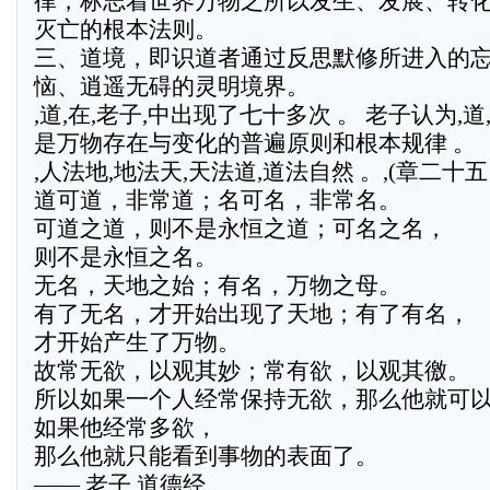
律，标志着世界万物之所以发生、发展、转
灭亡的根本法则。
三、道境，即识道者通过反思默修所进入的
恼、逍遥无碍的灵明境界。
,道,在,老子,中出现了七十多次 。 老子认为,
是万物存在与变化的普遍原则和根本规律 。
,人法地,地法天,天法道,道法自然 。,(章二十五 
道可道，非常道；名可名，非常名。
可道之道，则不是永恒之道；可名之名，
则不是永恒之名。
无名，天地之始；有名，万物之母。
有了无名，才开始出现了天地；有了有名，
才开始产生了万物。
故常无欲，以观其妙；常有欲，以观其徼。
所以如果一个人经常保持无欲，那么他就可
如果他经常多欲，
那么他就只能看到事物的表面了。
—— 老子,道德经,