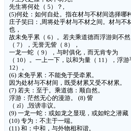
先生将何处（ 5）？,
(5)何处：如何自处。指在材与不材间选择哪
庄子笑曰：,周将处乎材与不材之间。材与不
也，
故未免乎累（ 6）。若夫乘道德而浮游则不然
（ 7），无誉无訾（ 8），
一龙一蛇（ 9），与时俱化，而无肯专为
（ 10）。一上一下，以和为量（ 11），浮
12）。
(6) 未免乎累：不能免于受牵累。
因为处材与不材间，既受材累又受不材累。
(7) 若夫：至于。乘道德：顺自然。
浮游：茫然无心的漫游。 (8) 訾
（ zǐ）,毁谤非议。
(9) 一龙一蛇：或如龙之显现，或如蛇之潜
(10) 专为：不主于一端。
(11) 和：中和，与外物相和谐。