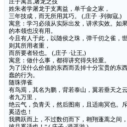
庄子寓言,屠龙之技
姓朱者学屠龙于支离益，单千金之家，
三年技成，而无所用其巧。 (,庄子 ·列御寇,)
寓意：学习必须从实际出发，讲求实效。如
的本领也没有用。
今且有人于此，以随侯之珠，弹千仞之雀，
则其所用者重，
而所要者轻也。 (,庄子 ·让王,)
寓意：做什么事，都得讲究得失轻重。
为了没什么价值的东西而丢掉十分宝贵的东
蠢的行为。
随珠弹雀
有鸟焉，其名为鹏，背若泰山，翼若垂天之
者九万里，
绝云气，负青天，然后图南，且适南冥也。斥
奚适也！
我腾跃而上，不过数仞而下，翱翔蓬蒿之间
彼且奚适也！” (,庄子 ·逍遥游,)