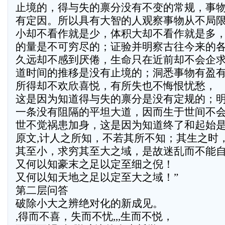
止境的，得与失的禀分没有不变的常规，事
有定因。所以具有大智的人观察事物从不局
小却不看作就是少，体积大却不看作就是多
的量是不可穷尽的；证验并明察古往今来的
久远却不感到厌倦，生命只在近前却不会企
道时间的推移是没有止境的；洞悉事物有盈
所得却不欢欣喜悦，有所失也不悔恨忧愁，
这是因为知道得与失的禀分是没有定规的；
一条没有阻隔的平坦大道，因而生于世间不
世不觉祸患加身，这是因为知道终了和起始
原文,计人之所知，不若其所不知；其生之时
其至小，求穷其至大之域，是故迷乱而不能
又何以知豪末之足以定至细之倪！
又何以知天地之足以定至大之域！”
第二层问答
破除小大之辨绝对化的新成见。
,得而不喜，失而不忧,,,生而不悦，