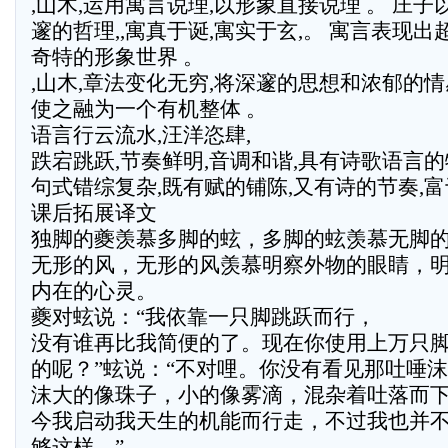
,山木,运用寓言说理,以形象直接说理 。 庄
邃的哲理,,寓真于诞,寓实于玄,。 寓言表现出
奇特的形象世界 。
,山木,章法变化无穷,将深邃的思想和浓郁的情
使之融为一个有机整体 。
语言行云流水,汪洋恣肆,
跌宕跳跃,节奏鲜明,音调和谐,具有诗歌语言的
句式错综复杂,既有赋的铺陈,又有诗的节奏,富
课后拓展译文
独脚的夔羡慕多脚的蚿，多脚的蚿羡慕无脚
无形的风，无形的风羡慕明察外物的眼睛，
内在的心灵。
夔对蚿说：“我依靠一只脚跳跃而行，
没有谁再比我简便的了。现在你使用上万只
的呢？”蚿说：“不对哩。你没有看见那吐唾
沫大的像珠子，小的像雾滴，混杂着吐落而
今我启动我天生的机能而行走，不过我也并
够这样。”