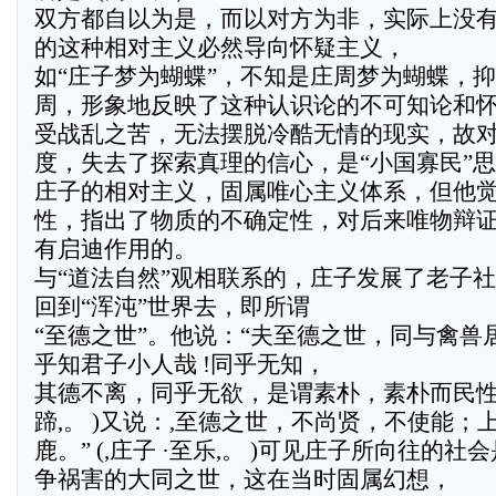
双方都自以为是，而以对方为非，实际上没
的这种相对主义必然导向怀疑主义，
如“庄子梦为蝴蝶”，不知是庄周梦为蝴蝶，
周，形象地反映了这种认识论的不可知论和
受战乱之苦，无法摆脱冷酷无情的现实，故
度，失去了探索真理的信心，是“小国寡民”
庄子的相对主义，固属唯心主义体系，但他
性，指出了物质的不确定性，对后来唯物辩
有启迪作用的。
与“道法自然”观相联系的，庄子发展了老子
回到“浑沌”世界去，即所谓
“至德之世”。他说：“夫至德之世，同与禽兽
乎知君子小人哉 !同乎无知，
其德不离，同乎无欲，是谓素朴，素朴而民性得矣
蹄,。 )又说：,至德之世，不尚贤，不使能；
鹿。” (,庄子 ·至乐,。 )可见庄子所向往的
争祸害的大同之世，这在当时固属幻想，