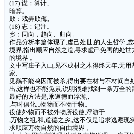
(17) 谋：算计、
暗算。
欺：戏弄欺侮。
(18) 志：记注。
乡：同向，趋向、归向。
作品分析本篇体现了,虚己处世,的人生哲学,
境界,指出顺应自然之道,寻求虚己免害的处世
的境界 。
文中写庄子入山,见不成材之木得终天年,无
家,
见鹅不能鸣因而被杀,得出要在材与不材间自处
出,这样也不能免累,说明很难找到一条万全的
最好的方法是,乘道德而浮游,,
,与时俱化,,,物物而不物于物,,
役使外物而不被外物所役使,浮游于
,万物之祖,和,道德之乡,,这不仅是追求逃避现
求顺应万物自然的自由境界 。