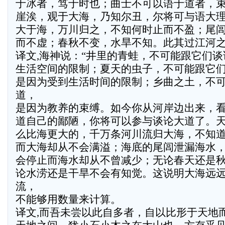
于冰者，笃于时也；曲士不可以语于道者，
崖涘，观于大海，乃知尔丑，尔将可与语大
大于海，万川归之，不知何时止而不盈；尾
而不虚；春秋不变，水旱不知。此其过江河
译文,海神说：“井里的青蛙，不可能跟它们
生活空间的限制；夏天的虫子，不可能跟它
是因为受到生活时间的限制；乡曲之土，不
道，
是因为教养的束缚。如今你从河岸边出来，
道自己的鄙陋，你将可以参与谈论大道了。
么比海更大的，千万条河川流归大海，不知
而大海却从不会满溢；海底的尾闾泄漏海水
会停止而海水却从不曾减少；无论春天还是
论水涝还是干旱不会有知觉。这说明大海远
流，
不能够用数量来计算。
译文,而吾未尝以此自多者，自以比形于天地