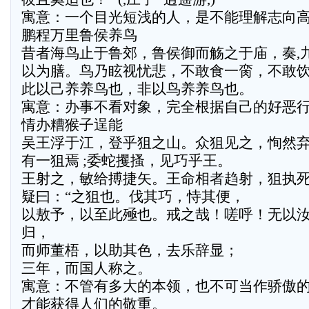
寓意：一个目光短浅的人，是不能理解志向
鹏程万里鲁侯养鸟
昔者海鸟止于鲁郊，鲁侯御而觞之于庙，奏,
以为膳。鸟乃眩视忧悲，不敢食一脔，不敢
此以己养养鸟也，非以鸟养养鸟也。
寓意：办事不看对象，完全根据自己的好恶
情办糟猴子逞能
吴王浮于江，登乎狙之山。众狙见之，恂然
有一狙焉 ;委蛇攫搔，见巧乎王。
王射之，敏给搏捷矢。王命相者趋射，狙执
疑曰：“之狙也。伐其巧，恃其便，
以敖予，以至此殛也。戒之哉！嗟呼！无以汝
归，
而师董梧，以助其色，去乐辞显；
三年，而国人称之。
寓意：不管有多大的本领，也不可当作骄傲
才能获得人们的敬重。