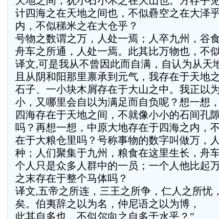
天地之间，犹小石小木之在大山也。方存乎
计四海之在天地之间也，不似礨空之在大泽
内，不似稊米之在大仓乎？
号物之数谓之万，人处一焉；人卒九州，谷
舟车之所通，人处一焉。此其比万物也，不
译文,可是我从不曾因此而自满，自认为从天
且从阴和阳那里禀承到元气，我存在于天地
石子、一小块木屑存在于大山之中。我正以
小，又哪里会自以为满足而自负呢？想一想
四海存在于天地之间，不就像小小的石间孔
吗？再想一想，中原大地存在于四海之内，
在于大粮仓里吗？号称事物的数字叫做万，
种；人们聚集于九州，粮食在这里生长，舟
个人只是众多人群中的一员；一个人他比起
之末存在于整个马体吗？
译文,五帝之所连，三王之所争，仁人之所忧
矣。伯夷辞之以为名，仲尼语之以为博，
此其自多也，不似尔向之自多于水乎？”