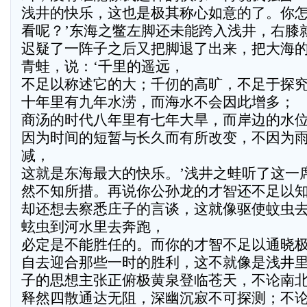
浅井的快乐，这也是极其称心如意的了。你
看呢？’东海之鳖左脚还未能跨入浅井，右膝
迟疑了一阵子之后又把脚退了出来，把大海
青蛙，说：‘千里的遥远，
不足以称述它的大；千仞的高旷，不足于探
十年里有九年水涝，而海水不会因此增多；
商汤的时代八年里有七年大旱，而岸边的水
因为时间的短暂与长久而有所改变，不因为
减，
这就是东海最大的快乐。’浅井之蛙听了这一
然不知所措。再说你公孙龙的才智还不足以
却还想去察悉庄子的言谈，这就像驱使蚊虫
蚿虫到河水里去奔跑，
必定是不能胜任的。而你的才智不足以通晓
自去迎合那些一时的胜利，这不就像是浅井
子的思想主张正俯极黄泉登临苍天，不论南
释然四散通达无阻，深幽沉寂不可探测；不