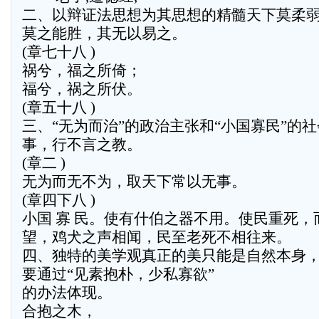
二、以辩证法思想为其思想的精髓天下莫柔
莫之能胜，其无以易之。
(章七十八 )
祸兮，福之所倚；
福兮，祸之所伏。
(章五十八 )
三、“无为而治”的政治主张和“小国寡民”的
事，行不言之教。
(章二 )
无为而无不为，取天下常以无事。
(章四下八 )
小国 寡 民。使有什伯之器不用。使民重死
望，鸡犬之声相闻，民至老死不相往来。
四、独特的美学观真正的美只能是自然本身
要通过“见素抱朴，少私寡欲”
的办法体现。
合抱之木，