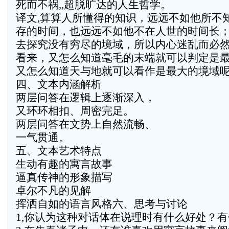
死而不祸,,超脱旷达的人生哲学。
译文,算算人所懂得的知识，远远不如他所不
存的时间，也远远不如他不在人世的时间长
去探究没有穷尽的境域，所以内心迷乱而必
看来，又怎么知道毫毛的末端就可以判定是
又怎么知道天与地就可以看作是最大的境域呢
四、文本内涵解析
两层问答在逻辑上逐渐深入，
又环环相扣、周密完足。
两层问答在文势上自然流畅、
一气贯通。
五、文本艺术特点
生动有趣的寓言故事
逼真传神的形象描写
卓尔不凡的见解
挥洒自如的语言风格六、思考与讨论
1,你认为这种对话体在说理时有什么好处？