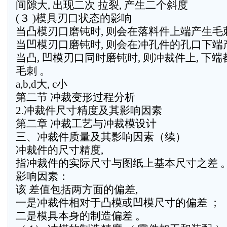
间隙大, 出现二次 拉裂, 产生二个斜度
(３ )模具刃口状态的影响
当凸模刃口磨钝时, 则会在落料件上端产生毛
当凹模刃口磨钝时, 则会在冲孔件的孔口下端
当凸, 凹模刃口同时磨钝时, 则冲裁件上, 下
毛刺 。
a,b,d大, c小
第二节 冲裁变形过程分析
2.冲裁件尺寸精度及其影响因素
第二章 冲裁工艺与冲裁模设计
三、冲裁件质量及其影响因素（续）
冲裁件的尺寸精度,
指冲裁件的实际尺寸与图纸上基本尺寸之差 
影响因素：
该 差值包括两方面的偏差,
一是冲裁件相对于凸模或凹模尺寸的偏差 ；
二是模具本身的制造偏差 。