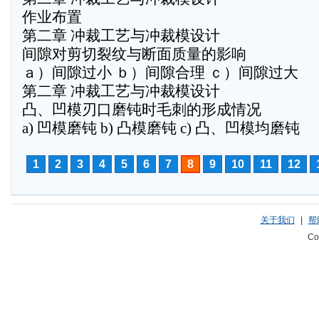
作业布置
第二章 冲裁工艺与冲裁模设计
间隙对剪切裂纹与断面质量的影响
ａ）间隙过小 ｂ）间隙合理 ｃ）间隙过大
第二章 冲裁工艺与冲裁模设计
凸、凹模刃口磨钝时毛刺的形成情况
a) 凹模磨钝 b) 凸模磨钝 c) 凸、凹模均磨钝
1
2
3
4
5
6
7
8
9
10
11
12
关于我们
|
帮
Co