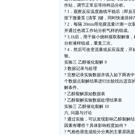
作站，调节正常后等待样品分析。
? 1．观察反应温度曲线平稳后（即反
按下微量泵 [清零 ]键，同时快速排
? 2．每隔 20min用皂膜流量计测一
并通过色谱工作站分析气样的组成。
? 3,1h后，用干燥小烧杯接取裂解液
分析液样组成，重复三次。
? 4．然后可改变流量或反应温度，开
验。
实验三 乙醇催化裂解 9
3 数据记录与处理
? 完整记录实验数据并填入如下两表中
个数据点裂解结果进行比较找出适宜
解条件。
? 乙醇裂解原始数据表
? 乙醇裂解实验数据处理结果表
实验三 乙醇催化裂解 10
六, 问题与讨论
? 通过实验，可以发现影响乙醇裂解
因素有哪些？具体影响程度如何？
? 气相色谱造成组分分离的主要原因