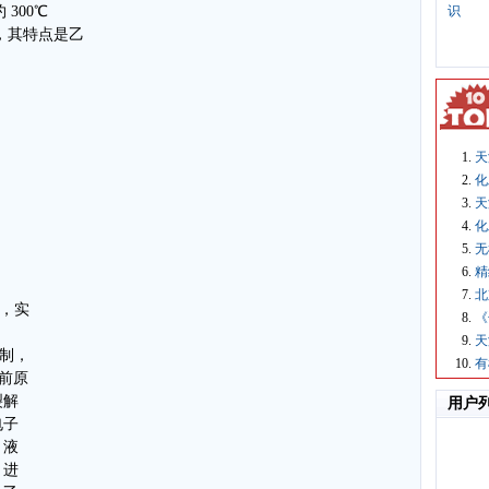
识
300℃
剂，其特点是乙
天
化
天
化
无
精
北
器，实
《
天
控制，
有
应前原
裂解
用户
电子
、液
，进