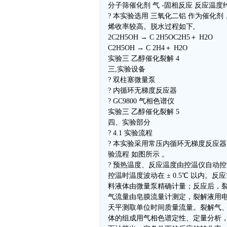
分子筛催化剂 气 -固相反应 反应温度约 
? 本实验选用 三氧化二铝 作为催化
烯收率较高。脱水过程如下,
2C2H5OH → C 2H5OC2H5＋ H2O
C2H5OH → C 2H4＋ H2O
实验三 乙醇催化裂解 4
三,实验设备
? 双柱塞微量泵
? 内循环无梯度反应器
? GC9800 气相色谱仪
实验三 乙醇催化裂解 5
四、实验部分
? 4.1 实验流程
? 本实验采用常压内循环无梯度反应
验流程 如图所示 。
? 预热温度、反应温度由控温仪自动
控温时温度波动在 ± 0.5℃ 以内。反
料液体由微量泵精确计量；反应后，
气流量由皂膜流量计测定，裂解液用
天平测取单位时间质量流量。裂解气
体的组成用气相色谱定性、定量分析