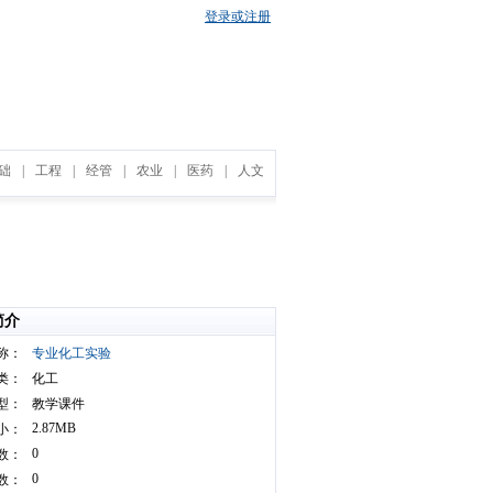
登录或注册
础
|
工程
|
经管
|
农业
|
医药
|
人文
简介
称：
专业化工实验
类：
化工
型：
教学课件
2.87MB
小：
0
数：
0
数：