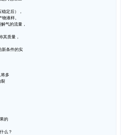
应稳定后），
掉产物液样。
次裂解气的流量，
，称其质量，
始新条件的实
,将多
的裂
结果的
是什么？