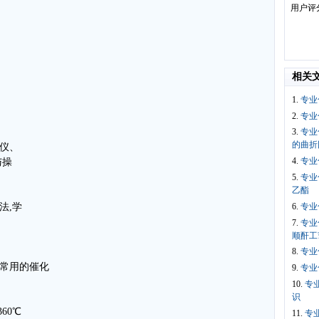
用户评
相关
1.
专业
2.
专业
3.
专业
的曲折
谱仪、
4.
专业
与操
5.
专业
乙酯
6.
专业
法,学
7.
专业
顺酐工
8.
专业
。常用的催化
9.
专业
10.
专
识
60℃
11.
专