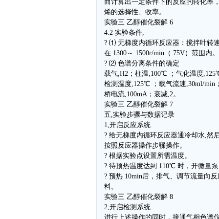
而计算出一定条件下的反应的转化率
烯的选择性、收率。
实验三 乙醇催化裂解 6
4.2 实验条件,
? ⑴ 无梯度内循环反应器：搅拌叶转
在 1300～ 1500r/min（ 75V）范围内。
? ⑵ 色谱分离条件的确定
载气,H2；柱温,100℃ ；气化温度,125
检测温度,125℃ ；载气流速,30ml/min
桥电流,100mA；衰减,2。
实验三 乙醇催化裂解 7
五,实验步骤与数据记录
1,开启反应系统
? 给无梯度内循环反应器通冷却水,然
按照反应器操作步骤操作。
? 根据实验点设置所需温度。
? 待预热温度达到 110℃ 时，开微量
? 预热 10min后，排气、调节流量向
料。
实验三 乙醇催化裂解 8
2,开启检测系统
进行上述操作的同时，接通气相色谱