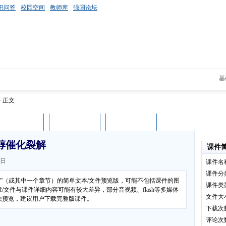
识问答
校园空间
教师库
强国论坛
基
> 正文
课件评论
用户列表
立即下载
醇催化裂解
课件
6日
课件名
课件分
验”（或其中一个章节）的简单文本/文件预览版，可能不包括课件的图
课件类
文件与课件详细内容可能有较大差异，部分音视频、flash等多媒体
文件大
法预览，建议用户下载完整版课件。
下载次
评论次