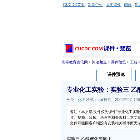
CUCDC首页
新闻中心
大学课件
阅读
知
高等教育资讯网
>
阅读频道
>
课件预览
>
工程
课件预览
课件介绍
专业化工实验：实验三 乙
分类：
化工
格式：
ppt
日期：2006年07月0
备注：本文章/文件仅为课件“专业化工实
片、视频、音频、动画等相关素材，本文章/
文件可能因客户端没有安装相关插件而无
实验三 乙醇催化裂解 1