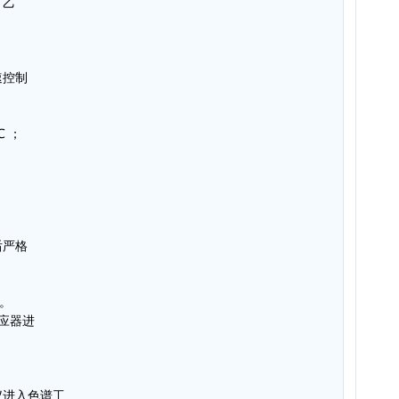
，乙
速控制
℃ ；
；
后严格
泵。
反应器进
仪进入色谱工