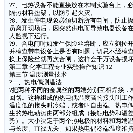
?7、电热设备不能直接放在木制实验台上，
隔热材料垫架，以防引起火灾。
?8、发生停电现象必须切断所有电闸，防止
员离开现场后，因突然供电而导致电器设备
人监视下运行。
?9、合电闸时如发生保险丝熔断，应立刻拉
并检查带电设备上是否有问题，切忌不经检
换上保险丝就再次合闸，这样会千万设备损
第二章 化学工程专业实验操作知识 12
第三节 温度测量技术
?一、热电偶测温法
?把两种不同的金属丝的两端分别互相焊接，
回路。这样组成的热电偶温度高的接头叫工
温度低的接头叫冷端，或者叫自由端。热电
生的热电动势由两部分组成（接触电势和温
势）。大小决定于两个热电极的材料和两端
与长度、直径无关。如果热电偶冷端温度维