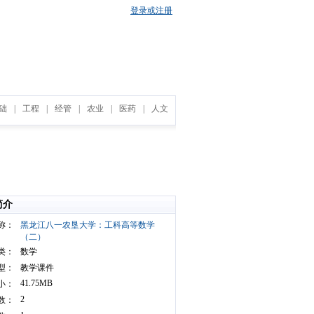
登录或注册
础
|
工程
|
经管
|
农业
|
医药
|
人文
简介
称：
黑龙江八一农垦大学：工科高等数学
（二）
类：
数学
型：
教学课件
41.75MB
小：
2
数：