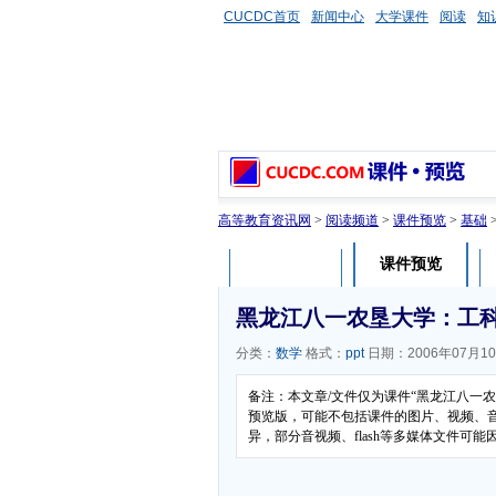
CUCDC首页
新闻中心
大学课件
阅读
知
高等教育资讯网
>
阅读频道
>
课件预览
>
基础
课件预览
课件介绍
黑龙江八一农垦大学：工科高
分类：
数学
格式：
ppt
日期：2006年07月1
备注：本文章/文件仅为课件“黑龙江八一
预览版，可能不包括课件的图片、视频、
异，部分音视频、flash等多媒体文件