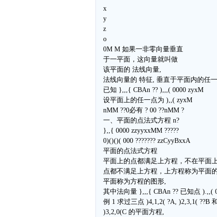
x
y
z
o
0M M 如果一非零向量垂直
于一平面，这向量就叫做
该平面的 法线向量,
法线向量的 特征, 垂直于平面内的任一
已知 },,,{ CBAn ?? ),,,( 0000 zyxM
设平面上的任一点为 ),,( zyxM
nMM ??0必有 ? 00 ??nMM ?
一、平面的点法式方程 n?
},,{ 0000 zzyyxxMM ?????
0)()()( 000 ??????? zzCyyBxxA
平面的点法式方程
平面上的点都满足上方程，不在平面
点都不满足上方程，上方程称为平面
平面称为方程的图形,
其中法向量 },,,{ CBAn ?? 已知点 ).,,( 0
例 1 求过三点 )4,1,2( ?A, )2,3,1( ??B 
)3,2,0(C 的平面方程,