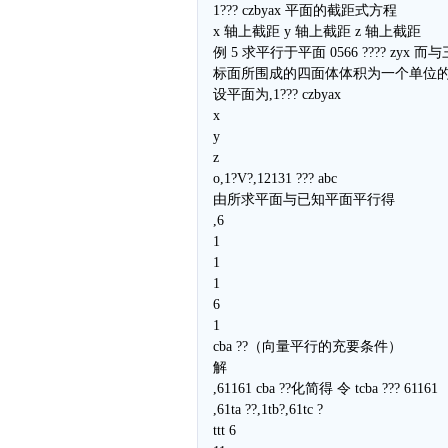
1??? czbyax 平面的截距式方程
x 轴上截距 y 轴上截距 z 轴上截距
例 5 求平行于平面 0566 ???? zyx 而
标面所围成的四面体体积为一个单位的
设平面为,1??? czbyax
x
y
z
o,1?V?,12131 ??? abc
由所求平面与已知平面平行得
,6
1
1
1
6
1
cba ??（向量平行的充要条件）
解
,61161 cba ??化简得 令 tcba ??? 61161
,61ta ??,1tb?,61tc ?
ttt 6