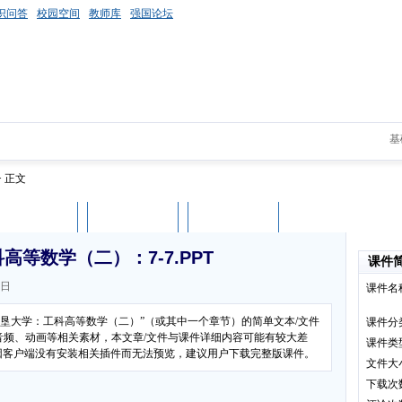
识问答
校园空间
教师库
强国论坛
基
> 正文
课件评论
用户列表
立即下载
等数学（二）：7-7.PPT
课件
0日
课件名
农垦大学：工科高等数学（二）”（或其中一个章节）的简单文本/文件
课件分
音频、动画等相关素材，本文章/文件与课件详细内容可能有较大差
课件类
可能因客户端没有安装相关插件而无法预览，建议用户下载完整版课件。
文件大
下载次