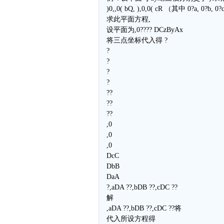
)0,,0( bQ, ),0,0( cR （其中 0?a, 0?b, 
求此平面方程,
设平面为,0???? DCzByAx
将三点坐标代入得 ?
?
?
?
?
??
??
??
,0
,0
,0
DcC
DbB
DaA
?,aDA ??,bDB ??,cDC ??
解
,aDA ??,bDB ??,cDC ??将
代入所设方程得