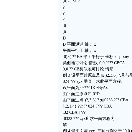
,0)2( ?A ??
?
?
?
,0
,0
D
D 平面通过 轴； x
平面平行于 轴； x
,0)3( ?? BA 平面平行于 坐标面； xoy
类似地可讨论 情形, 0,0 ???? CBCA
0,0 ?? CB类似地可讨论 情形,
例 3 设平面过原点及点 )2,3,6( ?,且
824 ??? zyx 垂直，求此平面方程,
设平面为,0???? DCzByAx
由平面过原点知,0?D
由平面过点 )2,3,6( ? 知0236 ??? CBA
},2,1,4{ ??n?? 024 ???? CBA
,32 CBA ????
.0322 ??? zyx所求平面方程为
解
例 4 设平面与 zyx,,三轴分别交于 )0,0,( 