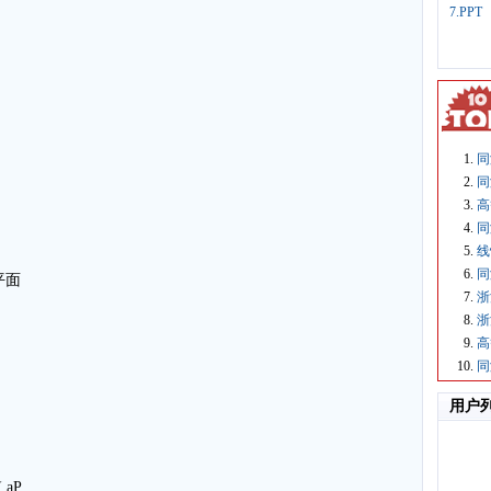
7.PPT
同
同
高
同
线
同
与平面
浙
浙
高
同
用户
aP,