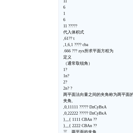
11
6
1
6
11 ?????
代入体积式
,61?? t
,1,6,1 ???? cba
.666 ??? zyx所求平面方程为
定义
（通常取锐角）
1?
1n?
2?
2n? ?
两平面法向量之间的夹角称为两平面
夹角,
,0,11111 ????? DzCyBxA
,0,22222 ????? DzCyBxA
},,,{ 1111 CBAn ??
},,,{ 2222 CBAn ??
三、两平面的夹角