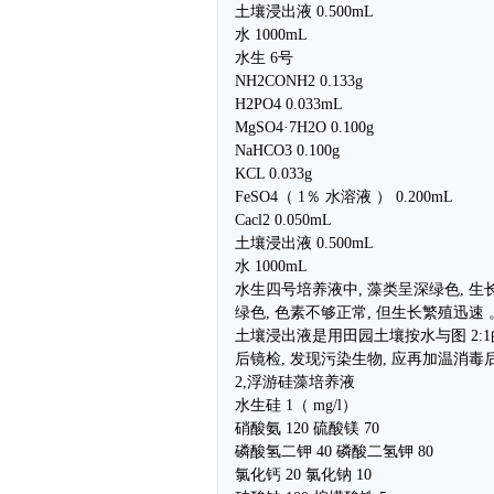
土壤浸出液 0.500mL
水 1000mL
水生 6号
NH2CONH2 0.133g
H2PO4 0.033mL
MgSO4·7H2O 0.100g
NaHCO3 0.100g
KCL 0.033g
FeSO4（ 1％ 水溶液 ） 0.200mL
Cacl2 0.050mL
土壤浸出液 0.500mL
水 1000mL
水生四号培养液中, 藻类呈深绿色, 生
绿色, 色素不够正常, 但生长繁殖迅速 
土壤浸出液是用田园土壤按水与图 2:1
后镜检, 发现污染生物, 应再加温消毒
2,浮游硅藻培养液
水生硅 1（ mg/l）
硝酸氨 120 硫酸镁 70
磷酸氢二钾 40 磷酸二氢钾 80
氯化钙 20 氯化钠 10