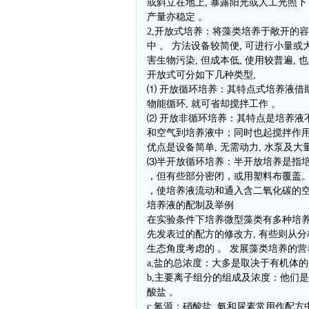
或斜立在地上, 暴露阳光或人工光照下 。
产量亦稳定 。
2,开放式培养：将藻类培养于敞开的容器 
中 。 方法设备较简便, 可进行小量
害生物污染, 但成本低, 使用较普遍,
开放式可分如下几种类型,
⑴ 开放循环培养：其特点式培养液借
物能循环, 就可省却搅拌工作 。
⑵ 开放非循环培养：其特点是培养液不
和空气到培养液中；同时也起搅拌作用
优点是设备简单, 无需动力, 水泵及大量
⑶半开放循环培养：半开放培养是指
，但有些部分密闭，或用塑料布覆盖
，使培养液流动和通入含二氧化碳的
培养液的配制及举例
在实验条件下培养微型藻类有多种培养
先发表过的配方的修改方, 有些则从分
生态角度考虑的 。 发展藻类培养的
a,盐的总浓度：大多是取决于有机体的
b,主要离子组分的组成及浓度：他们是钾,
酸盐 。
c,氮源：硝酸盐, 氨和尿素常用作配方