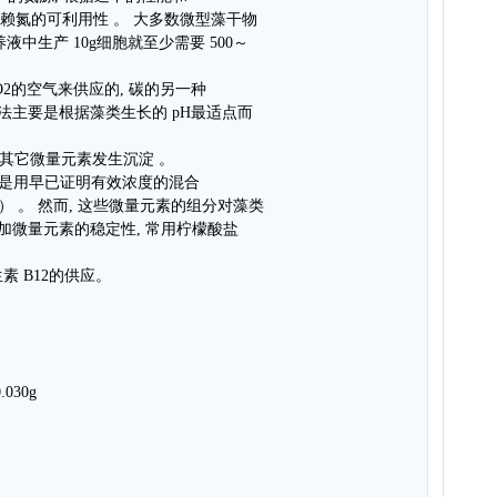
依赖氮的可利用性 。 大多数微型藻干物
养液中生产 10g细胞就至少需要 500～
CO2的空气来供应的, 碳的另一种
法主要是根据藻类生长的 pH最适点而
镁和其它微量元素发生沉淀 。
常是用早已证明有效浓度的混合
围 ） 。 然而, 这些微量元素的组分对藻类
加微量元素的稳定性, 常用柠檬酸盐
 B12的供应。
.030g