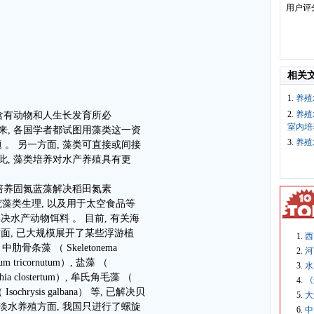
用户评
相关
1.
养殖
2.
养殖
 含有动物和人生长发育所必
室内培
来, 各国学者都试图用藻类这一资
3.
养殖
。 另一方面, 藻类可直接或间接
此, 藻类培养对水产养殖具有更
用培养固氮蓝藻解决稻田氮素
藻类生理, 以及用于太空食品等
决水产动物饵料 。 目前, 有关海
方面, 已大规模展开了某些浮游植
西
 中肋骨条藻 （ Skeletonema
河
um tricornutum）, 盐藻 （
水
chia clostertum）, 牟氏角毛藻 （
《
 Isochrysis galbana） 等, 已解决贝
大
淡水养殖方面, 我国只进行了螺旋
中