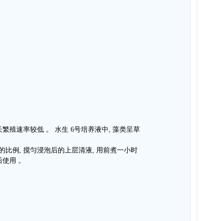
长繁殖速率较低 。 水生 6号培养液中, 藻类呈草
。
的比例, 搅匀浸泡后的上层清液, 用前煮一小时
后使用 。