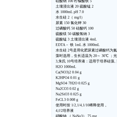
硅酸钠 100 柠檬酸铁 5
土壤浸出液 20 硫酸锰 2
水 1000mL pH 7.0
水生硅 2（ mg/l）
尿素 150 氯化钾 30
过磷酸钙 50 硅酸钙 100
硫酸镁 50 碳酸氢钠 3
硫酸锰 3 土壤浸出液 4mL
EDTA－ 铁 1mL 水 1000mL
水生硅 2号是用化肥尿素过磷酸钙为
藻时选用，生长适温为 20～ 30℃ ；光强为
3,朱氏 10号培养液：适用于培养硅藻,
H2O 1000mL
Ca(NO3)2 0.04 g
K2HPO4 0.01 g
MgSO4·7H2O 0.025 g
Na2CO3 0.02 g
Na2SiO3 0.025 g
FeCL3 0.008 g
使用时按 1/2,1/4,1/10稀释使用 。
4,f/2培养液
硝酸钠 （ NaNo3） 75 mg