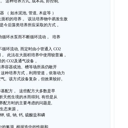
 这种培养方式, 成本高, 好控制,
（ 如水泥池, 管道, 木盆等 ）
或大面积的培养 。 该法培养物中易发生敌
 也是今后藻类培养所应采取的方式 。
助循环水泵而不断循环流动 。 培养
循环流动, 而定时由小管通入 CO2
 。 此法在大面积培养中使用较普遍 。
的 CO2及通气设备 。
培养容器或池、槽等场所虽仍敞开
。这种培养方式，利用管道，依靠动力
空气。该方式设备复杂，但效果较好。
基配方 。 这些配方大多数是早
析天然生境的水而得到, 有些是从
营养配方时的主要考虑的问题是,
生态来源 。
 镁, 钠, 钙, 硫酸盐和磷
中的氮源, 根据造中的性能和