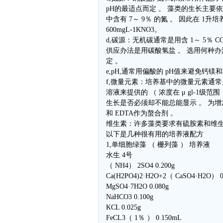
pH的最适点而定 。 藻类的生长主要
中含有 7～ 9％ 的氮 。 因此在 1升培
600mgL-1KNO3。
d,碳源：无机碳通常是用含 1～ 5％ 
供应办法是用碳酸氢盐 。 选用何种办
定 。
e,pH,通常用偏酸的 pH值来避免钙
f,微量元素：培养基中的微量元素通
溶液来提供的 （ 浓度在 μ gl-1级范
生长是否必须却不能总能显示 。 为增
和 EDTA作为螯合剂 。
维生素：许多藻类要求有硫胺素和维生素
以下是几种很有用的培养液配方
1,单细胞绿藻 （ 栅列藻 ） 培养液
水生 4号
（ NH4） 2SO4 0.200g
Ca(H2PO4)2·H2O+2（ CaSO4·H2O） 0
MgSO4·7H2O 0.080g
NaHCO3 0.100g
KCL 0.025g
FeCL3（ 1％ ） 0.150mL