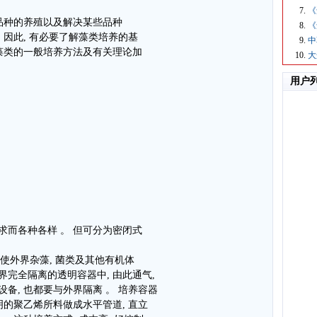
。
《
新品种的养殖以及解决某些品种
《
 因此, 有必要了解藻类培养的基
中
胞藻类的一般培养方法及有关理论加
大
用户
求而各种各样 。 但可分为密闭式
使外界杂藻, 菌类及其他有机体
界完全隔离的透明容器中, 由此通气,
设备, 也都要与外界隔离 。 培养容器
明的聚乙烯所料做成水平管道, 直立