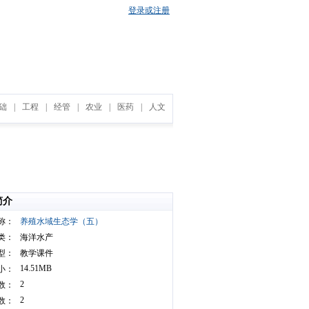
登录或注册
础
|
工程
|
经管
|
农业
|
医药
|
人文
简介
称：
养殖水域生态学（五）
类：
海洋水产
型：
教学课件
14.51MB
小：
2
数：
2
数：