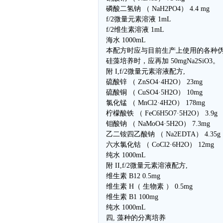
磷酸二氢钠 （ NaH2PO4） 4.4 mg
f/2微量元素溶液 1mL
f/2维生素溶液 1mL
海水 1000mL
本配方时应与目前生产上使用的各种
硅藻培养时，应再加 50mgNa2SiO3。
附 I,f/2微量元素溶液配方,
硫酸锌 （ ZnSO4·4H2O） 23mg
硫酸铜 （ CuSO4·5H2O） 10mg
氯化锰 （ MnCl2·4H2O） 178mg
柠檬酸铁 （ FeC6H5O7·5H2O） 3.9g
钼酸钠 （ NaMoO4·5H2O） 7.3mg
乙二铵四乙酸钠 （ Na2EDTA） 4.35g
六水氯化钴 （ CoCl2·6H2O） 12mg
纯水 1000mL
附 II,f/2微量元素溶液配方,
维生素 B12 0.5mg
维生素 H（ 生物素 ） 0.5mg
维生素 B1 100mg
纯水 1000mL
四, 藻种的分离培养