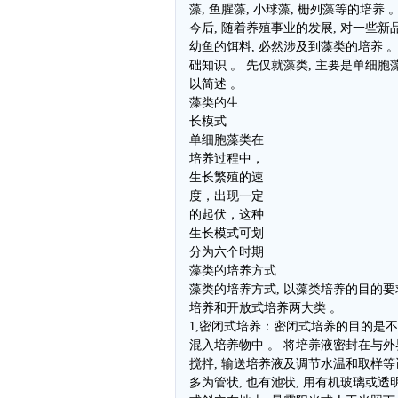
藻, 鱼腥藻, 小球藻, 栅列藻等的培养 
今后, 随着养殖事业的发展, 对一些
幼鱼的饵料, 必然涉及到藻类的培养 。
础知识 。 先仅就藻类, 主要是单细
以简述 。
藻类的生
长模式
单细胞藻类在
培养过程中，
生长繁殖的速
度，出现一定
的起伏，这种
生长模式可划
分为六个时期
藻类的培养方式
藻类的培养方式, 以藻类培养的目的要
培养和开放式培养两大类 。
1,密闭式培养：密闭式培养的目的是不
混入培养物中 。 将培养液密封在与外
搅拌, 输送培养液及调节水温和取样等
多为管状, 也有池状, 用有机玻璃或透