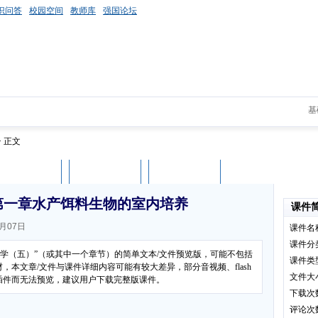
识问答
校园空间
教师库
强国论坛
基
> 正文
课件评论
用户列表
立即下载
第一章水产饵料生物的室内培养
课件
月07日
课件名
课件分
态学（五）”（或其中一个章节）的简单文本/文件预览版，可能不包括
课件类
本文章/文件与课件详细内容可能有较大差异，部分音视频、flash
文件大
插件而无法预览，建议用户下载完整版课件。
下载次
评论次