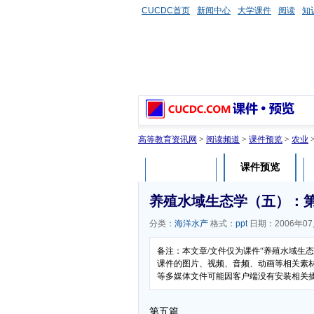
CUCDC首页
新闻中心
大学课件
阅读
知
高等教育资讯网
>
阅读频道
>
课件预览
>
农业
课件预览
课件介绍
养殖水域生态学（五）：
分类：
海洋水产
格式：
ppt
日期：2006年07
备注：本文章/文件仅为课件“养殖水域生
课件的图片、视频、音频、动画等相关素材，
等多媒体文件可能因客户端没有安装相关
第五篇