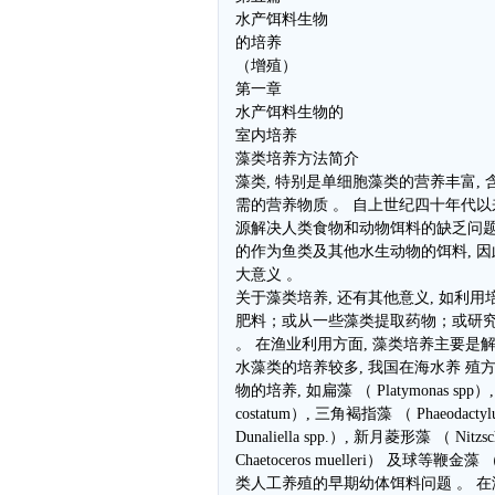
水产饵料生物
的培养
（增殖）
第一章
水产饵料生物的
室内培养
藻类培养方法简介
藻类, 特别是单细胞藻类的营养丰富,
需的营养物质 。 自上世纪四十年代以
源解决人类食物和动物饵料的缺乏问题 
的作为鱼类及其他水生动物的饵料, 因
大意义 。
关于藻类培养, 还有其他意义, 如利
肥料；或从一些藻类提取药物；或研究
。 在渔业利用方面, 藻类培养主要是解
水藻类的培养较多, 我国在海水养 殖
物的培养, 如扁藻 （ Platymonas spp）,
costatum）, 三角褐指藻 （ Phaeodactyl
Dunaliella spp.）, 新月菱形藻 （ Nitzs
Chaetoceros muelleri） 及球等鞭金藻 （
类人工养殖的早期幼体饵料问题 。 在