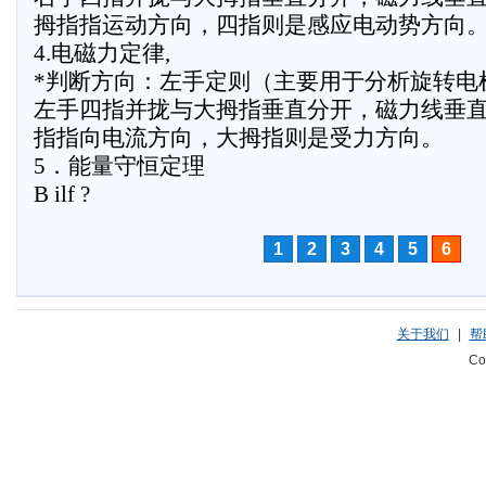
拇指指运动方向，四指则是感应电动势方向
4.电磁力定律,
*判断方向：左手定则（主要用于分析旋转电
左手四指并拢与大拇指垂直分开，磁力线垂
指指向电流方向，大拇指则是受力方向。
5．能量守恒定理
B ilf ?
1
2
3
4
5
6
关于我们
|
帮
Co