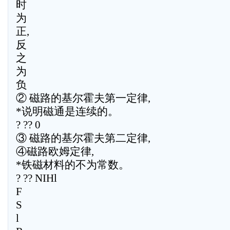
时
为
正,
反
之
为
负
② 磁路的基尔霍夫第一定律,
*说明磁通是连续的。
? ?? 0
③ 磁路的基尔霍夫第二定律,
④磁路欧姆定律,
*铁磁材料的不为常数。
? ?? NIHl
F
S
l