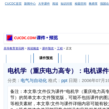
CUCDC首页
新闻中心
大学课件
阅读
知识问答
校园空间
教师库
强国论
高等教育资讯网
>
阅读频道
>
课件预览
>
工程
> 正文
课件预览
课件介绍
课件评论
用户列表
电机学（重庆电力高专）：电机课件6
分类：
电气与自动化
格式：
ppt
日期：2006年07月1
备注：本文章/文件仅为课件“电机学（重庆电力高
节）的简单文本/文件预览版，可能不包括课件的图
等相关素材，本文章/文件与课件详细内容可能有较