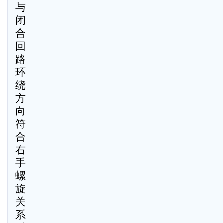
与
闭
合
回
路
环
绕
方
向
符
合
右
手
螺
旋
关
系