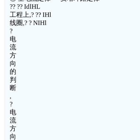
?? ?? IdlHL
工程上,? ?? IHl
线圈,? ? NIHl
?
电
流
方
向
的
判
断
,
?
电
流
方
向