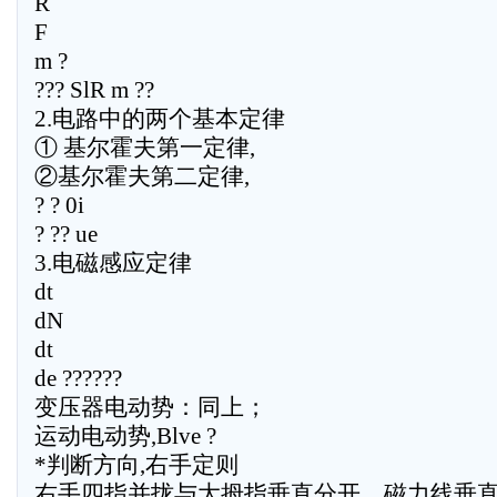
R
F
m ?
??? SlR m ??
2.电路中的两个基本定律
① 基尔霍夫第一定律,
②基尔霍夫第二定律,
? ? 0i
? ?? ue
3.电磁感应定律
dt
dN
dt
de ??????
变压器电动势：同上；
运动电动势,Blve ?
*判断方向,右手定则
右手四指并拢与大拇指垂直分开，磁力线垂