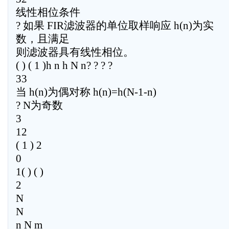
线性相位条件
? 如果 FIR滤波器的单位取样响应 h(n)为实
数，且满足
则滤波器具有线性相位。
( ) ( 1 )h n h N n? ? ? ?
33
当 h(n)为偶对称 h(n)=h(N-1-n)
? N为奇数
3
12
( 1 ) 2
0
1( ) ( )
2
N
N
n N m