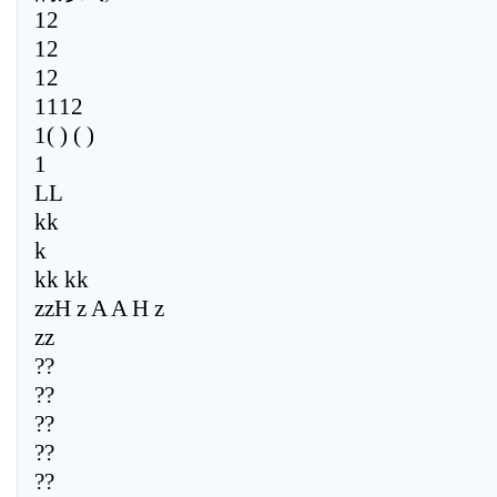
12
12
12
1112
1( ) ( )
1
LL
kk
k
kk kk
zzH z A A H z
zz
??
??
??
??
??