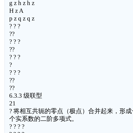
g z h z h z
H z A
p z q z q z
? ? ?
??
? ? ?
??
? ? ?
?
? ? ?
??
??
6.3.3 级联型
21
? 将相互共轭的零点（极点）合并起来，形成
个实系数的二阶多项式。
? ? ? ?