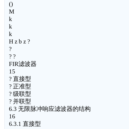
()
M
k
k
k
H z b z ?
?
? ?
FIR滤波器
15
? 直接型
? 正准型
? 级联型
? 并联型
6.3 无限脉冲响应滤波器的结构
16
6.3.1 直接型