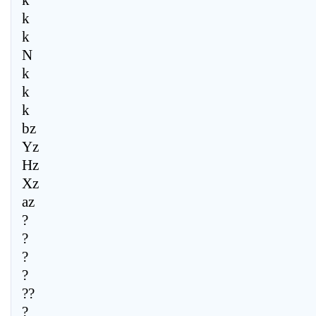
k
k
k
N
k
k
k
bz
Yz
Hz
Xz
az
?
?
?
?
??
?