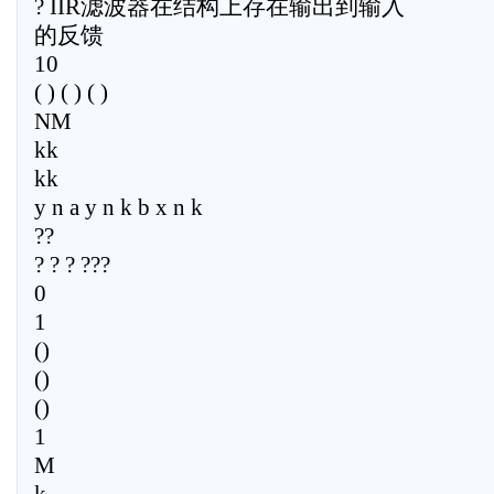
? IIR滤波器在结构上存在输出到输入
的反馈
10
( ) ( ) ( )
NM
kk
kk
y n a y n k b x n k
??
? ? ? ???
0
1
()
()
()
1
M