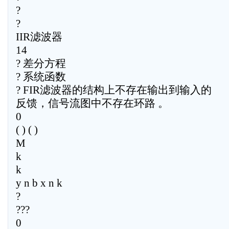
?
?
IIR滤波器
14
? 差分方程
? 系统函数
? FIR滤波器的结构上不存在输出到输入的
反馈，信号流图中不存在环路 。
0
( ) ( )
M
k
k
y n b x n k
?
???
0