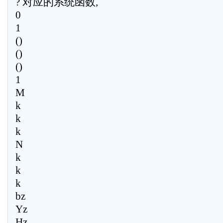
? 对应的系统函数,
0
1
()
()
()
1
M
k
k
k
N
k
k
k
bz
Yz
Hz