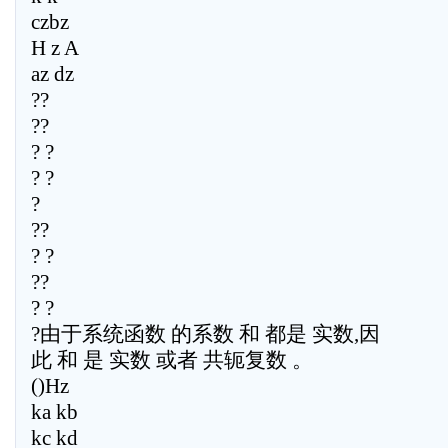
czbz
H z A
az dz
??
??
? ?
? ?
?
??
? ?
??
? ?
?由于系统函数 的系数 和 都是 实数,因
此 和 是 实数 或者 共轭复数 。
()Hz
ka kb
kc kd