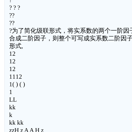
?
? ? ?
??
??
?为了简化级联形式，将实系数的两个一阶因
合成二阶因子，则整个可写成实系数二阶因
形式,
12
12
12
1112
1( ) ( )
1
LL
kk
k
kk kk
zzH z A A H z