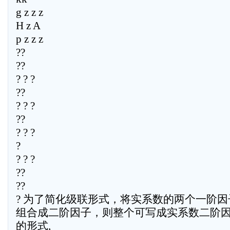
g z z z
H z A
p z z z
??
??
? ? ?
??
? ? ?
??
? ? ?
?
? ? ?
??
??
? 为了简化级联形式，将实系数的两个一阶因
组合成二阶因子，则整个可写成实系数二阶
的形式,