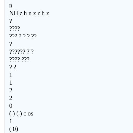
n
NH z h n z z h z
?
????
??? ? ? ? ??
?
?????? ? ?
???? ???
? ?
1
1
2
2
0
( ) ( ) c os
1
( 0)