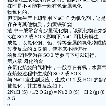
在时是不可能将一般有色金属氧化
物氯化的。
但实际生产上却常用 N aCl 作为氯化剂，
存在有其他物质，如黄铁矿烧
渣 中一般常含有少量硫化物，该硫化物在焙烧时生
3,在 SO 2 或 SO 3 影响下,NaCl 可以分解生
成氯，以氯化铜、铅、锌等金属的氧化物或
改变反应的 Δ G 值，使本来不能进行
的反应转变为在 SO 2 等参与下可以进行。
第八章 卤化冶金
在氯化焙烧的气相中，一般存在有氧，水蒸
在焙烧过程中生成的 SO 2 或 SO 3
与 NaCl 发生副反应，生成 C1 2 及 HC l 
被氯化，其主要反应如下,
2NaCl (S) +1/2 O 2(g) = Na 2 O (S) +Cl 2 (g) (8 
Δ G
o