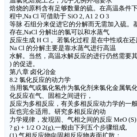
温氯化焙烧工艺，几乎无例外地要求
焙烧的原料含有足够数量的硫。在高温条件
程中,Na Cl 可借助于 SiO 2, A1 2 O 3
等脉 石组分来促进它的分解而无需加入硫。基于反应 (
存在,NaCl 分解出的氯可以和水蒸气
反应生成 H Cl 。若氯化过程 是在中性或在
Na Cl 的分解主要是靠水蒸气进行高温
水解。当然，高温水解反应的进行仍然需要其它组分 
) 的促进。
第八章 卤化冶金
8.2 氯化反应的动力学
当用氯气或氯化氢作为氯化剂来氯化金属氧
化反应在气、固相之间进行，
反应为多相反应，有关多相反应动力学的一
应也完全适用。研究多相反应的动
力学规律，发现固、气相之间的反应 MeO (S) + Cl 2
? g) + 1/2 O 2(g),一般由下列五个步骤组成,
(1) 气相反应物向固相反应物表面扩散；