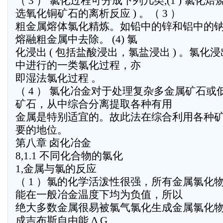
（ 3 ） 氯化过程可分成下列几类,(1 ) 氯化焙烧。 
选氧化铜矿石的离析反应 ) 。（ 3 ）
粗金属熔体氯化精炼。如铅中的锌和铝中的
熔融粗金属中去除。 (4) 氯
化浸出 ( 包括盐酸浸出，氯盐浸出 ) 。氯
中进行的一类氯化过程，亦
即湿法氯化过程 。
（ 4 ） 氯化冶金对于处理复杂多金属矿石
矿石，从中综合分离提取各种有用
金属是特别适宜的。故此法在综合利用各种
要的地位。
第八章 卤化冶金
8,1.1 不同化合物的氯化
1,金属与氯的反应
（ 1 ）氯的化学活泼性很强，所有金属氯化
能在一般冶金温度下均为负值，所以
绝大多数金属很易被氯气氯化生成金属氯化
成吉布斯自由能 Δ G