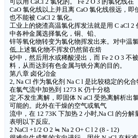
可以用 CaCl 2 氯化的。 Fe 2 O 3 的氯化线在
CaO 氯化线以上并且离 CaO 氯化线很远，
也不能被 CaCl 2 氯化。
工业上的烧渣高温氯化挥发法就是用 C aCl 
中各种金属选择氯化，铜、铅、
锌等氧化物转变为氯化物挥发出来。对中温
低,上述氯化物不挥发仍然留在焙
砂中，然后用水或稀酸浸出，而 Fe 2 O 3 
料，从而达到有色金属与铁分离的目的。
第八章 卤化冶金
2, Na Cl 作为氯化剂 Na C l 是比较稳定的化
在氯气流中加热到 1273 K 仍十分稳
定,不发生离解，即固体 N aCl 受热离解析
可能的。此外在干燥的空气或氧气
流中，在 12 73K 下加热 2 小时,Na Cl 的分解
表明以下反应,
2 NaCl +1/2 O 2 ≒ Na 2 O+ C l 2 (8 - 12)
很难向生成氯的方向进行。因此 N aCl 在