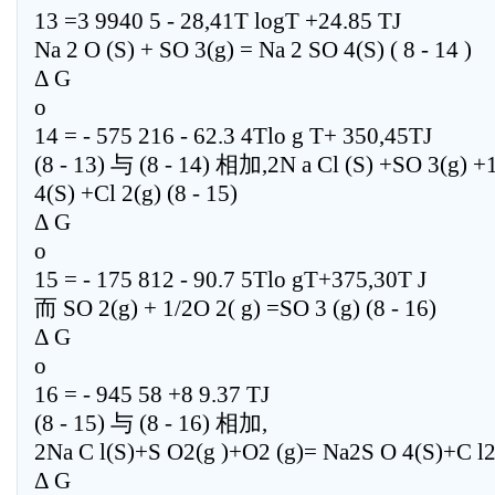
13 =3 9940 5 - 28,41T logT +24.85 TJ
Na 2 O (S) + SO 3(g) = Na 2 SO 4(S) ( 8 - 14 )
Δ G
o
14 = - 575 216 - 62.3 4Tlo g T+ 350,45TJ
(8 - 13) 与 (8 - 14) 相加,2N a Cl (S) +SO 3(g) +
4(S) +Cl 2(g) (8 - 15)
Δ G
o
15 = - 175 812 - 90.7 5Tlo gT+375,30T J
而 SO 2(g) + 1/2O 2( g) =SO 3 (g) (8 - 16)
Δ G
o
16 = - 945 58 +8 9.37 TJ
(8 - 15) 与 (8 - 16) 相加,
2Na C l(S)+S O2(g )+O2 (g)= Na2S O 4(S)+C l2(g
Δ G