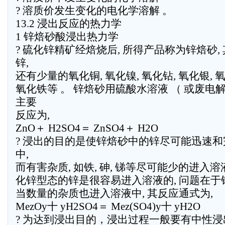
? 溶质价发生变化的电化学溶解 。
13.2 浸出反应的热力学
1 锌焙砂酸浸出热力学
? 硫化锌精矿经焙烧后, 所得产品称为锌焙砂,
锌,
还有少量的氧化铜, 氧化镍, 氧化钻, 氧化银, 
氧化铁等 。 锌焙砂用硫酸水溶液 （ 或废电解液
主要
反应为,
ZnO＋ H2SO4＝ ZnSO4＋ H2O
? 浸出的目的是使锌焙砂中的锌尽可能迅速
中,
而有害杂质, 如铁, 砷, 锑等尽可能少的进入溶液
化锌型态的锌是很容易进入溶液的, 问题在于锌
当数量的杂质也进入溶液中, 其反应通式为,
MezOy十 yH2SO4＝ Mez(SO4)y十 yH2O
? 为达到浸出目的，浸出过程一般要有中性