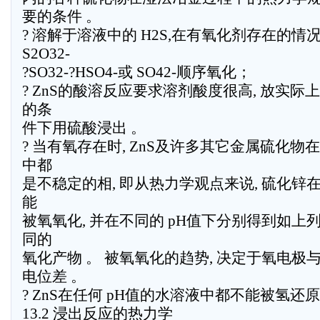
要的条件 。
? 溶解于溶液中的 H2S,在有氧化剂存在的情况下,
S2O32-
?SO32-?HSO4-或 SO42-顺序氧化；
? ZnS的酸溶反应要求溶剂酸度很高, 放实
的条
件下用硫酸浸出 。
? 当有氧存在时, ZnS及许多其它金属硫化物
中都
是不稳定的相, 即从热力学观点来说, 硫化锌在
能
被氧氧化, 并在不同的 pH值下分别得到如上
同的
氧化产物 。 被氧氧化的趋势, 决定于氧电极
电位差 。
? ZnS在任何 pH值的水溶液中都不能被氢还
13.2 浸出反应的热力学