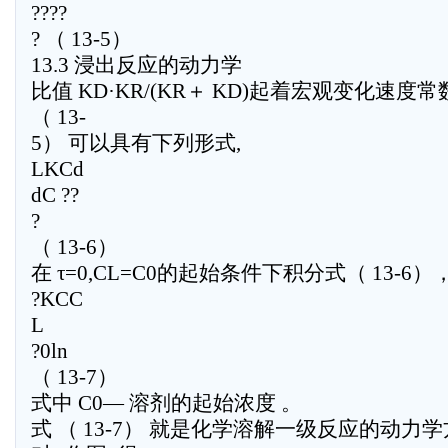
????
? （ 13-5）
13.3 浸出反应的动力学
比值 KD·KR/(KR＋ KD)起着宏观变化速度常
（ 13-
5） 可以具有下列形式,
LKCd
dC ??
?
（ 13-6）
在 τ=0,CL=C0的起始条件下积分式（ 13-6）
?KCC
L
?0ln
（ 13-7）
式中 C0— 溶剂的起始浓度 。
式 （ 13-7） 就是化学溶解一级反应的动力学方程 