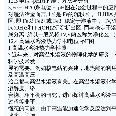
12.3 电位 -pH图的绘制方法与分析
3,Fe－ H2O系电位－ pH图在冶金过程中的应
对湿法冶金而言, I区是 Fe的沉积区 。 II,III
区, 即 Fe以 Fe2+或 Fe3+稳定于溶液中 。 IV
Fe(OH)3和 Fe(OH)2沉淀析出区, 而与稳
属分离, 所以一般又将 IV,V两区称为净化区 （
12.4 高温水溶液热力学和电位 -pH图
1 高温水溶液热力学性质
? 近年来，对高温水溶液的物理化学的研究
科学技术发
展的需要。例如核电站的兴建，地热能的利
及高温高压
冶金都与高温水溶液有关。在高温水溶液化
溶解度、络
合物、相平衡的研究，进而探讨高温水溶液
过程等非平
衡态的问题。由于高温能加速化学反应达到
成为一门冶