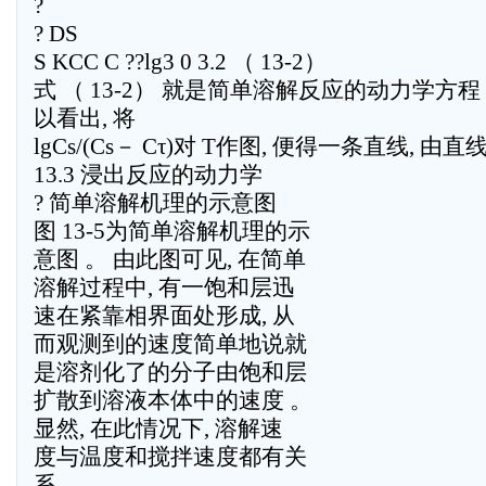
?
? DS
S KCC C ??lg3 0 3.2 （ 13-2）
式 （ 13-2） 就是简单溶解反应的动力学方程 。
以看出, 将
lgCs/(Cs－ Cτ)对 T作图, 便得一条直线, 
13.3 浸出反应的动力学
? 简单溶解机理的示意图
图 13-5为简单溶解机理的示
意图 。 由此图可见, 在简单
溶解过程中, 有一饱和层迅
速在紧靠相界面处形成, 从
而观测到的速度简单地说就
是溶剂化了的分子由饱和层
扩散到溶液本体中的速度 。
显然, 在此情况下, 溶解速
度与温度和搅拌速度都有关
系 。