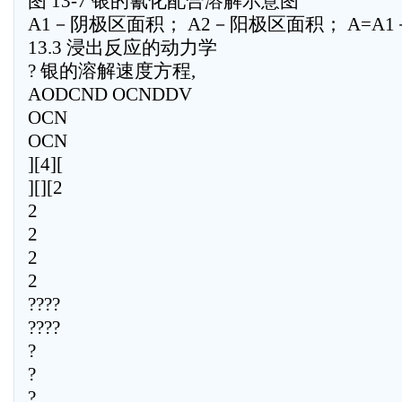
图 13-7 银的氰化配合溶解示意图
A1－阴极区面积； A2－阳极区面积； A=A1＋
13.3 浸出反应的动力学
? 银的溶解速度方程,
AODCND OCNDDV
OCN
OCN
][4][
][][2
2
2
2
2
????
????
?
?
?