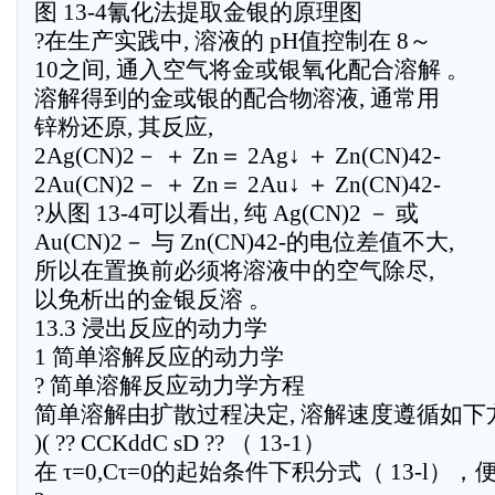
图 13-4氰化法提取金银的原理图
?在生产实践中, 溶液的 pH值控制在 8～
10之间, 通入空气将金或银氧化配合溶解 。
溶解得到的金或银的配合物溶液, 通常用
锌粉还原, 其反应,
2Ag(CN)2－ ＋ Zn＝ 2Ag↓ ＋ Zn(CN)42-
2Au(CN)2－ ＋ Zn＝ 2Au↓ ＋ Zn(CN)42-
?从图 13-4可以看出, 纯 Ag(CN)2 － 或
Au(CN)2－ 与 Zn(CN)42-的电位差值不大,
所以在置换前必须将溶液中的空气除尽,
以免析出的金银反溶 。
13.3 浸出反应的动力学
1 简单溶解反应的动力学
? 简单溶解反应动力学方程
简单溶解由扩散过程决定, 溶解速度遵循如下
)( ?? CCKddC sD ?? （ 13-1）
在 τ=0,Cτ=0的起始条件下积分式（ 13-l），