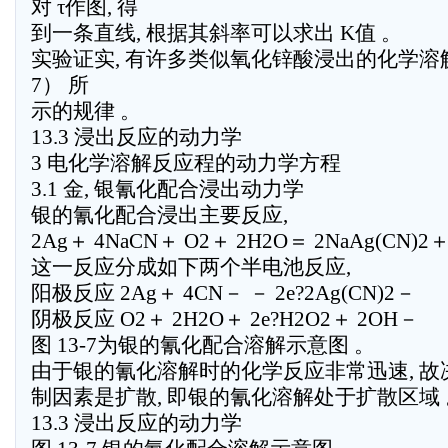
对 τ作图, 得
到一条直线, 根据其斜率可以求出 K值 。
实验证实, 有许多类似氧化锌酸浸出的化学溶解反
7） 所
示的规律 。
13.3 浸出反应的动力学
3 电化学溶解反应程的动力学方程
3.1 金, 银氰化配合浸出动力学
银的氰化配合浸出主要反应,
2Ag＋ 4NaCN＋ O2＋ 2H2O＝ 2NaAg(CN)2＋
这一反应分成如下两个半电池反应,
阳极反应 2Ag＋ 4CN－ － 2e?2Ag(CN)2－
阴极反应 O2＋ 2H2O＋ 2e?H2O2＋ 2OH－
图 13-7为银的氰化配合溶解示意图 。
由于银的氰化溶解时的化学反应非常迅速, 
制因素是扩散, 即银的氰化溶解处于扩散区域 
13.3 浸出反应的动力学