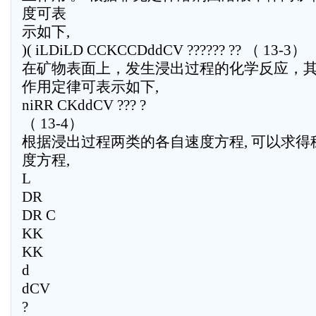
度可表
示如下,
)( iLDiLD CCKCCDddCV ?????? ?? （ 13-3）
在矿物表面上，发生浸出过程的化学反应，
作用定律可表示如下,
niRR CKddCV ??? ?
（ 13-4）
根据浸出过程两类的各自速度方程, 可以求
度方程,
L
DR
DR C
KK
KK
d
dCV
?